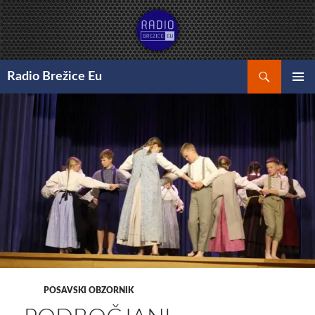
Preskoči
na
vsebino
Išči
Radio Brežice Eu
GLAVNI
MENI
POSAVSKI OBZORNIK