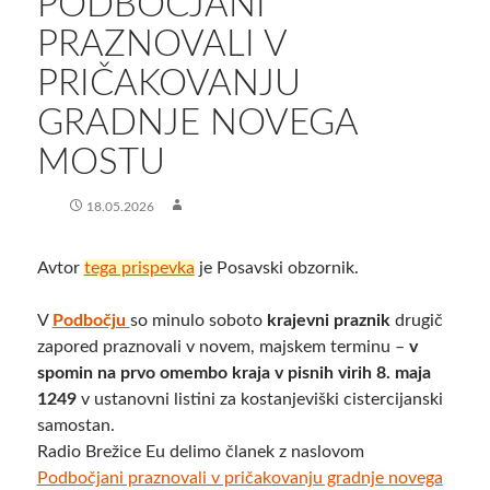
​PODBOČJANI
PRAZNOVALI V
PRIČAKOVANJU
GRADNJE NOVEGA
MOSTU
18.05.2026
Avtor
tega prispevka
je Posavski obzornik.
V
Podbočju
so minulo soboto
krajevni praznik
drugič
zapored praznovali v novem, majskem terminu –
v
spomin na prvo omembo kraja v pisnih virih 8. maja
1249
v ustanovni listini za kostanjeviški cistercijanski
samostan.
Radio Brežice Eu delimo članek z naslovom
Podbočjani praznovali v pričakovanju gradnje novega