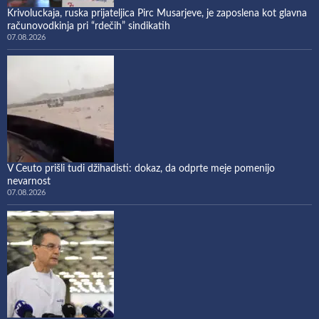
Krivoluckaja, ruska prijateljica Pirc Musarjeve, je zaposlena kot glavna
računovodkinja pri “rdečih” sindikatih
07.08.2026
V Ceuto prišli tudi džihadisti: dokaz, da odprte meje pomenijo
nevarnost
07.08.2026