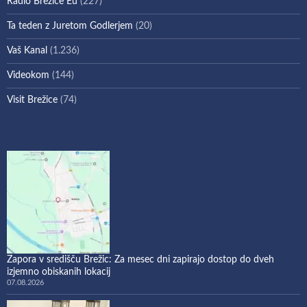
Radio Brežice Eu
(227)
Ta teden z Juretom Godlerjem
(20)
Vaš Kanal
(1.236)
Videokom
(144)
Visit Brežice
(74)
Zapora v središču Brežic: Za mesec dni zapirajo dostop do dveh
izjemno obiskanih lokacij
07.08.2026