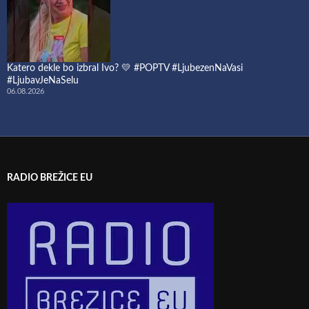
Katero dekle bo izbral Ivo? 💛 #POPTV #LjubezenNaVasi
#LjubavJeNaSelu
06.08.2026
RADIO BREŽICE EU