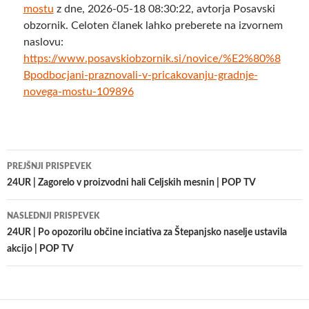
mostu
z dne, 2026-05-18 08:30:22, avtorja Posavski
obzornik. Celoten članek lahko preberete na izvornem
naslovu:
https://www.posavskiobzornik.si/novice/%E2%80%8
Bpodbocjani-praznovali-v-pricakovanju-gradnje-
novega-mostu-109896
Krmarjenje
PREJŠNJI PRISPEVEK
po
24UR | Zagorelo v proizvodni hali Celjskih mesnin | POP TV
prispevkih
NASLEDNJI PRISPEVEK
24UR | Po opozorilu občine inciativa za Štepanjsko naselje ustavila
akcijo | POP TV