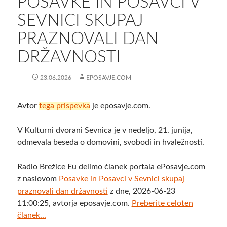
POSAVKE IN POSAVCI V
SEVNICI SKUPAJ
PRAZNOVALI DAN
DRŽAVNOSTI
23.06.2026
EPOSAVJE.COM
Avtor
tega prispevka
je eposavje.com.
V Kulturni dvorani Sevnica je v nedeljo, 21. junija,
odmevala beseda o domovini, svobodi in hvaležnosti.
Radio Brežice Eu delimo članek portala ePosavje.com
z naslovom
Posavke in Posavci v Sevnici skupaj
praznovali dan državnosti
z dne, 2026-06-23
11:00:25, avtorja eposavje.com.
Preberite celoten
članek...