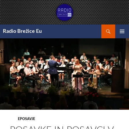
Preskoči
na
vsebino
Išči
Radio Brežice Eu
GLAVNI
MENI
EPOSAVJE