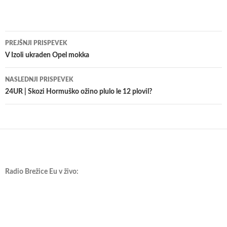
Krmarjenje
PREJŠNJI PRISPEVEK
po
V Izoli ukraden Opel mokka
prispevkih
NASLEDNJI PRISPEVEK
24UR | Skozi Hormuško ožino plulo le 12 plovil?
Radio Brežice Eu v živo: