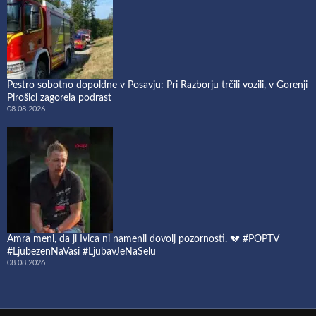
Pestro sobotno dopoldne v Posavju: Pri Razborju trčili vozili, v Gorenji
Pirošici zagorela podrast
08.08.2026
Amra meni, da ji Ivica ni namenil dovolj pozornosti. 💔 #POPTV
#LjubezenNaVasi #LjubavJeNaSelu
08.08.2026