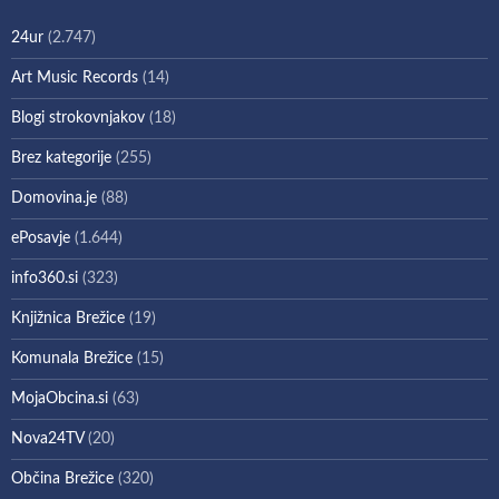
24ur
(2.747)
Art Music Records
(14)
Blogi strokovnjakov
(18)
Brez kategorije
(255)
Domovina.je
(88)
ePosavje
(1.644)
info360.si
(323)
Knjižnica Brežice
(19)
Komunala Brežice
(15)
MojaObcina.si
(63)
Nova24TV
(20)
Občina Brežice
(320)