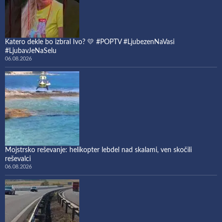
Katero dekle bo izbral Ivo? 💛 #POPTV #LjubezenNaVasi
#LjubavJeNaSelu
06.08.2026
Mojstrsko reševanje: helikopter lebdel nad skalami, ven skočili
reševalci
06.08.2026