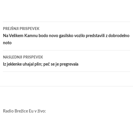
Krmarjenje
PREJŠNJI PRISPEVEK
po
Na Velikem Kamnu bodo novo gasilsko vozilo predstavili z dobrodelno
noto
prispevkih
NASLEDNJI PRISPEVEK
Iz jeklenke uhajal plin; peč se je pregrevala
Radio Brežice Eu v živo: