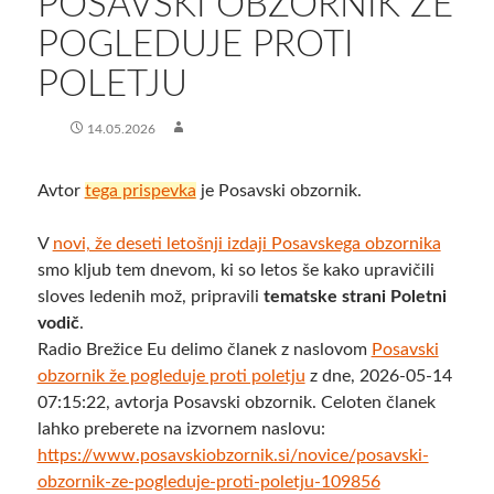
POSAVSKI OBZORNIK ŽE
POGLEDUJE PROTI
POLETJU
14.05.2026
Avtor
tega prispevka
je Posavski obzornik.
V
novi, že deseti letošnji izdaji Posavskega obzornika
smo kljub tem dnevom, ki so letos še kako upravičili
sloves ledenih mož, pripravili
tematske strani Poletni
vodič
.
Radio Brežice Eu delimo članek z naslovom
Posavski
obzornik že pogleduje proti poletju
z dne, 2026-05-14
07:15:22, avtorja Posavski obzornik. Celoten članek
lahko preberete na izvornem naslovu:
https://www.posavskiobzornik.si/novice/posavski-
obzornik-ze-pogleduje-proti-poletju-109856