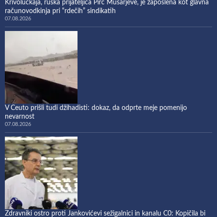
Krivoluckaja, ruska prijateljica Pirc Musarjeve, je zaposlena kot glavna
računovodkinja pri “rdečih” sindikatih
07.08.2026
V Ceuto prišli tudi džihadisti: dokaz, da odprte meje pomenijo
nevarnost
07.08.2026
Zdravniki ostro proti Jankovićevi sežigalnici in kanalu C0: Kopičila bi