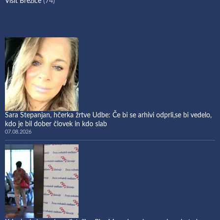
Visit Brežice
(74)
Sara Stepanjan, hčerka žrtve Udbe: Če bi se arhivi odprli,se bi vedelo,
kdo je bil dober človek in kdo slab
07.08.2026