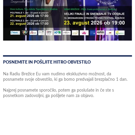
POSNEMITE IN POŠLJITE HITRO OBVESTILO
Na Radiu Brežice Eu vam nudimo ekskluzivno možnost, da
posnamete svoje obvestilo, ki ga bomo predvajali brezplačno 1 dan.
Najprej posnamete sporočilo, potem ga poslušate in če ste s
posnetkom zadovoljni, ga pošljete nam za objavo.