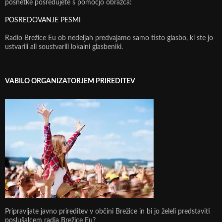
posnetke posredujete s pomočjo obrazca:
POSREDOVANJE PESMI
Radio Brežice Eu ob nedeljah predvajamo samo tisto glasbo, ki ste jo
ustvarili ali soustvarili lokalni glasbeniki.
VABILO ORGANIZATORJEM PRIREDITEV
Pripravljate javno prireditev v občini Brežice in bi jo želeli predstaviti
poslušalcem radia Brežice Eu?