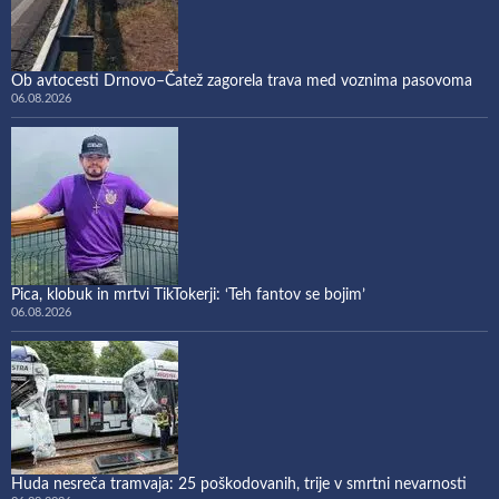
Ob avtocesti Drnovo–Čatež zagorela trava med voznima pasovoma
06.08.2026
Pica, klobuk in mrtvi TikTokerji: ‘Teh fantov se bojim’
06.08.2026
Huda nesreča tramvaja: 25 poškodovanih, trije v smrtni nevarnosti