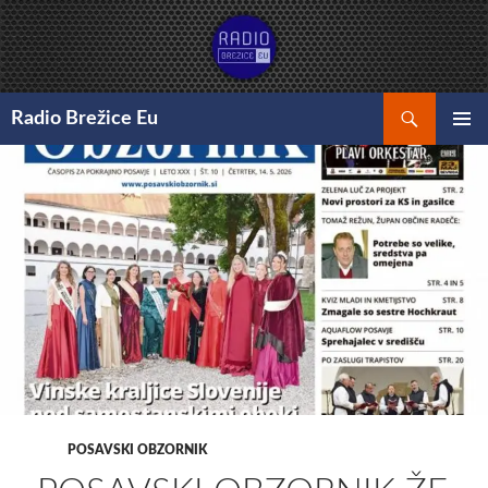
Preskoči
na
vsebino
Išči
Radio Brežice Eu
GLAVNI
MENI
POSAVSKI OBZORNIK