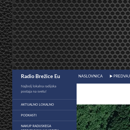
Preskoči
na
vsebino
Išči
Radio Brežice Eu
NASLOVNICA
▶️ PREDVA
Najbolj lokalna radijska
postaja na svetu!
AKTUALNO LOKALNO
PODKASTI
NAKUP RADIJSKEGA