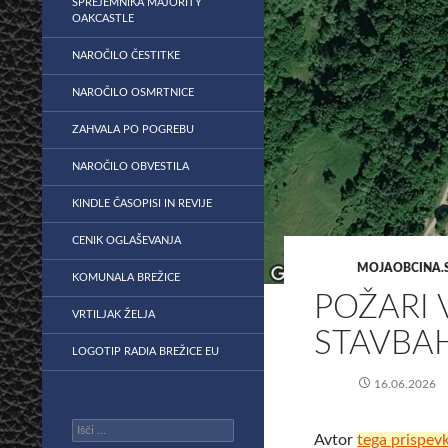
SPREJEMNIKA MAJORITY
OAKCASTLE
NAROČILO ČESTITKE
NAROČILO OSMRTNICE
ZAHVALA PO POGREBU
NAROČILO OBVESTILA
KINDLE ČASOPISI IN REVIJE
CENIK OGLAŠEVANJA
MOJAOBCINA.S
KOMUNALA BREŽICE
POŽARI 
VRTILJAK ŽELJA
STAVBAH 
LOGOTIP RADIA BREŽICE EU
16.06.2026
Išči:
Avtor
tega prispev