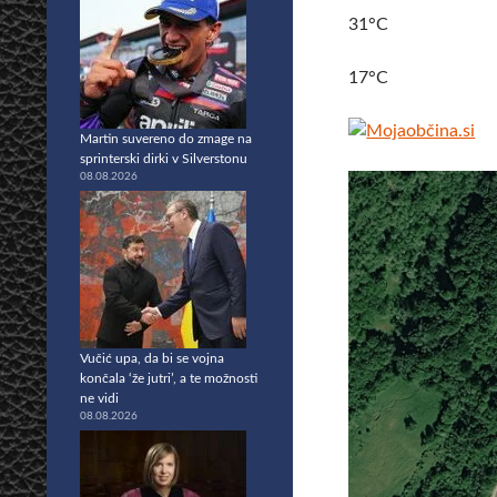
31°C
17°C
Martin suvereno do zmage na
sprinterski dirki v Silverstonu
08.08.2026
Vučić upa, da bi se vojna
končala ‘že jutri’, a te možnosti
ne vidi
08.08.2026