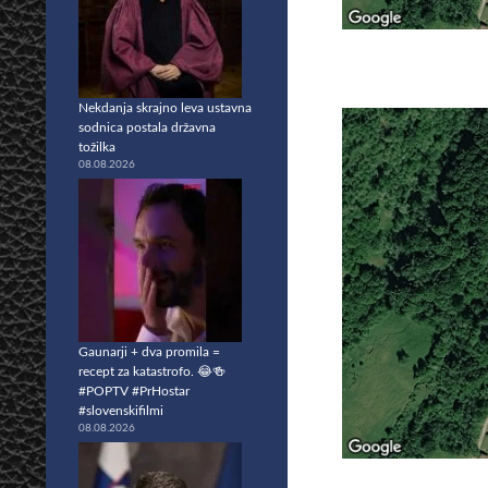
Nekdanja skrajno leva ustavna
sodnica postala državna
tožilka
08.08.2026
Gaunarji + dva promila =
recept za katastrofo. 😂🍻
#POPTV #PrHostar
#slovenskifilmi
08.08.2026