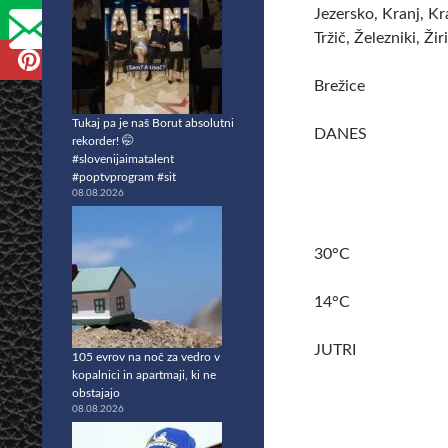
Jezersko, Kranj, Kr
Tržič, Železniki, Žir
Brežice
Tukaj pa je naš Borut absolutni
DANES
rekorder! 🤭
#slovenijaimatalent
#poptvprogram #sit
08.08.2026
30°C
14°C
JUTRI
105 evrov na noč za vedro v
kopalnici in apartmaji, ki ne
obstajajo
08.08.2026