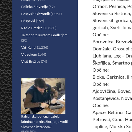
Ormož, Pesnica, Po
Politika Slovenije
(39)
Slovenska Bistrica,
Posavski Obzornik
(1.061)
Slovenskih goricah,
Prispevki
(159)
goricah, Sveti Toma
Radio Brežice Eu
(230)
Občine:
Ta teden z Juretom Godlerjem
(20)
Borovnica, Brezovi
Vaš Kanal
(1.236)
Domžale, Grosuplje,
Videokom
(144)
Ljubljana, Log – D
Visit Brežice
(74)
Škofljica, Šmartno p
Občine:
Bloke, Cerknica, Ili
Občine:
Ajdovščina, Bovec, 
Kostanjevica, Nova
Občine:
Apače, Beltinci, C
Italijanska policija razbila
Petrovci, Grad, Ho
kriminalno združbo, jo je vodil
Toplice, Murska So
Slovenec iz zapora?
08.08.2026