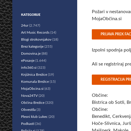
Požari v nestanovan
KATEGORIJE
MojaObčina.si
24ur
(2.747)
Preskoči
Art Music Records
(14)
PRIJAVA PREK F
na
Blogi strokovnjakov
(18)
vsebino
Brez kategorije
(255)
Izpolni spodnja pol
Domovina.je
(88)
ePosavje
(1.644)
Ali se registriraj p
info360.si
(323)
Knjižnica Brežice
(19)
REGISTRACIJA P
Komunala Brežice
(15)
MojaObcina.si
(63)
Občine:
Nova24TV
(20)
Bistrica ob Sotli, 
Občina Brežice
(320)
Občine:
Obvestila
(3)
Benedikt, Cerkvenj
Plesni klub Lukec
(20)
Hoče-Slivnica, Jurš
Podkasti
(36)
Majšperk, Makole, 
Policija.si
(178)