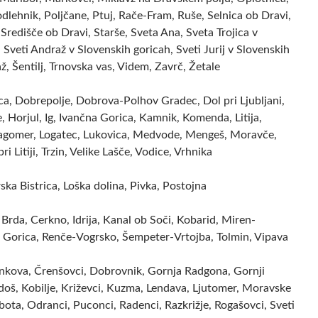
dlehnik, Poljčane, Ptuj, Rače-Fram, Ruše, Selnica ob Dravi,
 Središče ob Dravi, Starše, Sveta Ana, Sveta Trojica v
 Sveti Andraž v Slovenskih goricah, Sveti Jurij v Slovenskih
ž, Šentilj, Trnovska vas, Videm, Zavrč, Žetale
ca, Dobrepolje, Dobrova-Polhov Gradec, Dol pri Ljubljani,
 Horjul, Ig, Ivančna Gorica, Kamnik, Komenda, Litija,
ragomer, Logatec, Lukovica, Medvode, Mengeš, Moravče,
ri Litiji, Trzin, Velike Lašče, Vodice, Vrhnika
rska Bistrica, Loška dolina, Pivka, Postojna
Brda, Cerkno, Idrija, Kanal ob Soči, Kobarid, Miren-
 Gorica, Renče-Vogrsko, Šempeter-Vrtojba, Tolmin, Vipava
ankova, Črenšovci, Dobrovnik, Gornja Radgona, Gornji
doš, Kobilje, Križevci, Kuzma, Lendava, Ljutomer, Moravske
bota, Odranci, Puconci, Radenci, Razkrižje, Rogašovci, Sveti