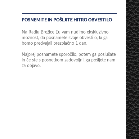
POSNEMITE IN POŠLJITE HITRO OBVESTILO
Na Radiu Brežice Eu vam nudimo ekskluzivno
možnost, da posnamete svoje obvestilo, ki ga
bomo predvajali brezplačno 1 dan.
Najprej posnamete sporočilo, potem ga poslušate
in če ste s posnetkom zadovoljni, ga pošljete nam
za objavo.