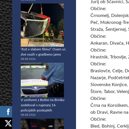
Jurij ob Ščavnici, Š
Občine:
Črnomelj, Dolenjske
Peč, Mokronog-Treb
Straža, Šentjernej,
Občine:
Ankaran, Divača, H
‘Kot v slabem filmu!’ Osem ur,
Občine:
dve vozili v gradbeno jamo
Hrastnik, Trbovlje,
08.08.2026
Občine:
Braslovče, Celje, D
Nazarje, Podčetrtek
Slovenske Konjice, 
Štore, Tabor, Velen
Občine:
V uniformi z Bolhe na Brniku
Črna na Koroškem, 
sodeloval v najmanj 16
policijskih postopkih
ob Dravi, Ravne na
08.08.2026
Občine:
Bled, Bohinj, Cerkl