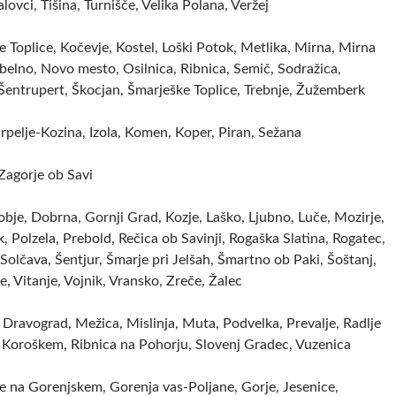
alovci, Tišina, Turnišče, Velika Polana, Veržej
 Toplice, Kočevje, Kostel, Loški Potok, Metlika, Mirna, Mirna
elno, Novo mesto, Osilnica, Ribnica, Semič, Sodražica,
 Šentrupert, Škocjan, Šmarješke Toplice, Trebnje, Žužemberk
rpelje-Kozina, Izola, Komen, Koper, Piran, Sežana
 Zagorje ob Savi
obje, Dobrna, Gornji Grad, Kozje, Laško, Ljubno, Luče, Mozirje,
, Polzela, Prebold, Rečica ob Savinji, Rogaška Slatina, Rogatec,
Solčava, Šentjur, Šmarje pri Jelšah, Šmartno ob Paki, Šoštanj,
je, Vitanje, Vojnik, Vransko, Zreče, Žalec
Dravograd, Mežica, Mislinja, Muta, Podvelka, Prevalje, Radlje
 Koroškem, Ribnica na Pohorju, Slovenj Gradec, Vuzenica
je na Gorenjskem, Gorenja vas-Poljane, Gorje, Jesenice,