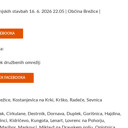
jskih stavbah 16. 6. 2026 22.05 | Občina Brežice |
ACEBOOKA
ja:
rek družbenih omrežij:
REK FACEBOOKA
Brežice, Kostanjevica na Krki, Krško, Radeče, Sevnica
ak, Cirkulane, Destrnik, Dornava, Duplek, Gorišnica, Hajdina,
inci, Kidričevo, Kungota, Lenart, Lovrenc na Pohorju,
Maribor, Markovci, Miklavž na Dravskem polju, Oplotnica,