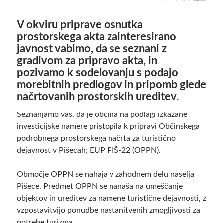
V okviru priprave osnutka
prostorskega akta zainteresirano
javnost vabimo, da se seznani z
gradivom za pripravo akta, in
pozivamo k sodelovanju s podajo
morebitnih predlogov in pripomb glede
načrtovanih prostorskih ureditev.
Seznanjamo vas, da je občina na podlagi izkazane
investicijske namere pristopila k pripravi Občinskega
podrobnega prostorskega načrta za turistično
dejavnost v Pišecah; EUP PIŠ-22 (OPPN).
Območje OPPN se nahaja v zahodnem delu naselja
Pišece. Predmet OPPN se nanaša na umeščanje
objektov in ureditev za namene turistične dejavnosti, z
vzpostavitvijo ponudbe nastanitvenih zmogljivosti za
potrebe turizma.