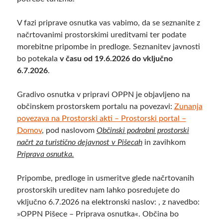
V fazi priprave osnutka vas vabimo, da se seznanite z
načrtovanimi prostorskimi ureditvami ter podate
morebitne pripombe in predloge. Seznanitev javnosti
bo potekala
v času od 19.6.2026 do vključno
6.7.2026
.
Gradivo osnutka v pripravi OPPN je objavljeno
na
občinskem prostorskem portalu na povezavi:
Zunanja
povezava na
Prostorski akti – Prostorski portal –
Domov
, pod naslovom
Občinski podrobni prostorski
načrt za turistično dejavnost v Pišecah
in zavihkom
Priprava osnutka.
Pripombe, predloge in usmeritve glede načrtovanih
prostorskih ureditev nam lahko posredujete do
vključno 6.7.2026 na elektronski naslov: , z navedbo:
»OPPN Pišece – Priprava osnutka«. Občina bo