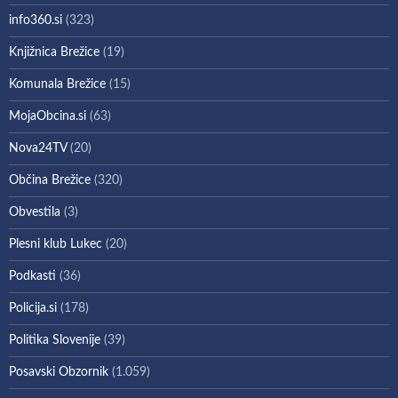
info360.si
(323)
Knjižnica Brežice
(19)
Komunala Brežice
(15)
MojaObcina.si
(63)
Nova24TV
(20)
Občina Brežice
(320)
Obvestila
(3)
Plesni klub Lukec
(20)
Podkasti
(36)
Policija.si
(178)
Politika Slovenije
(39)
Posavski Obzornik
(1.059)