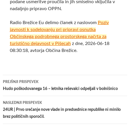
podane usmeritve proučila in jih smiselno vključila v
nadaljnjo pripravo OPPN.
Radio Brežice Eu delimo članek z naslovom
Poziv
javnosti k sodelovanju pri pripravi osnutka
Občinskega podrobnega prostorskega načrta za
turistično dejavnost v Pišecah
z dne, 2026-06-18
08:30:18, avtorja Občina Brežice.
Krmarjenje
PREJŠNJI PRISPEVEK
po
Hudo poškodovanega 16 – letnika reševalci odpeljali v bolnišnico
prispevkih
NASLEDNJI PRISPEVEK
24UR | Prvo srečanje nove vlade in predsednice republike ni minilo
brez političnih sporočil.