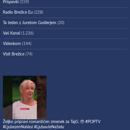
Prispevki
(159)
Radio Brežice Eu
(228)
Ta teden z Juretom Godlerjem
(20)
Vaš Kanal
(1.236)
Videokom
(144)
Visit Brežice
(74)
Željko pripravi romantičen zmenek za Tajči. 🥹 #POPTV
#LjubezenNaVasi #LjubavJeNaSelu