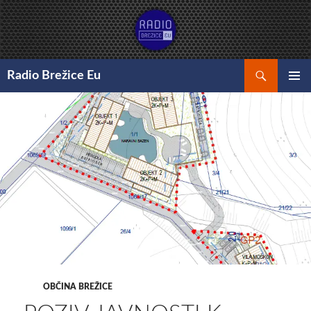
Preskoči
na
vsebino
Išči
Radio Brežice Eu
GLAVNI
MENI
OBČINA BREŽICE