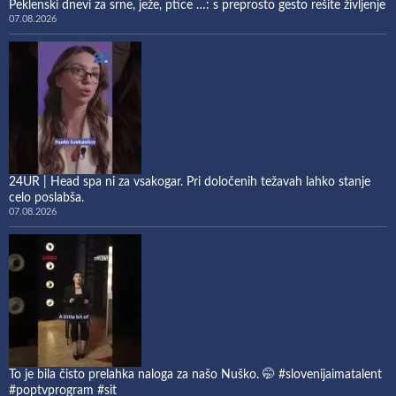
Peklenski dnevi za srne, ježe, ptice …: s preprosto gesto rešite življenje
07.08.2026
24UR | Head spa ni za vsakogar. Pri določenih težavah lahko stanje
celo poslabša.
07.08.2026
To je bila čisto prelahka naloga za našo Nuško. 🤭 #slovenijaimatalent
#poptvprogram #sit