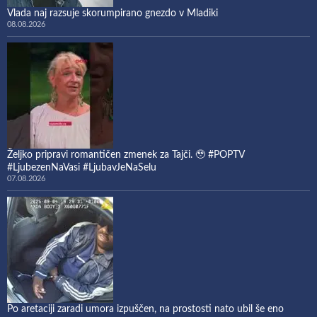
Vlada naj razsuje skorumpirano gnezdo v Mladiki
08.08.2026
Željko pripravi romantičen zmenek za Tajči. 🥹 #POPTV
#LjubezenNaVasi #LjubavJeNaSelu
07.08.2026
Po aretaciji zaradi umora izpuščen, na prostosti nato ubil še eno