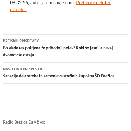
08:32:56, avtorja eposavje.com.
Preberite celoten
članek...
Krmarjenje
PREJŠNJI PRISPEVEK
po
Bo vlada res potrjena že prihodnji petek? Roki so jasni, a nekaj
dvomov še ostaja.
prispevkih
NASLEDNJI PRISPEVEK
Sanacija dela strehe in zamenjava strešnih kupol na ŠD Brežice
Radio Brežice Eu v živo: