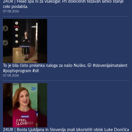
24UR | Head spa ni za vsakogar. Pri določenih težavah lahko stanje
celo poslabša.
07.08.2026
To je bila čisto prelahka naloga za našo Nuško. 🤭 #slovenijaimatalent
#poptvprogram #sit
07.08.2026
24UR | Bosta Ljubljana in Slovenija znali izkoristiti obisk Luke Dončića