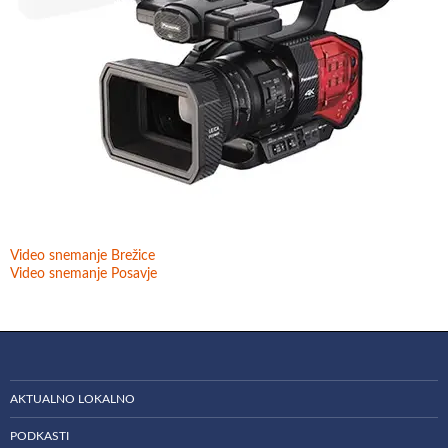
Video snemanje Brežice
Video snemanje Posavje
AKTUALNO LOKALNO
PODKASTI