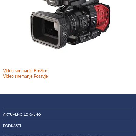
Video snemanje Brežice
Video snemanje Posavje
AKTUALNO LOKALNO
PODKASTI