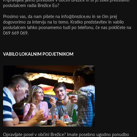
Pripravljate javno prireditev v občini Brežice in bi jo želeli predstaviti
poslušalcem radia Brežice Eu?
Prosimo vas, da nam pišete na info@brezice.eu in se čim prej
dogovorimo za intervju na to temo. Kratko predstavitev in vabilo
poslušalcem lahko posnamemo tudi po telefonu, če nas pokličete na
069 669 069.
VABILO LOKALNIM PODJETNIKOM
Opravljate posel v občini Brežice? Imate posebno ugodno ponudbo