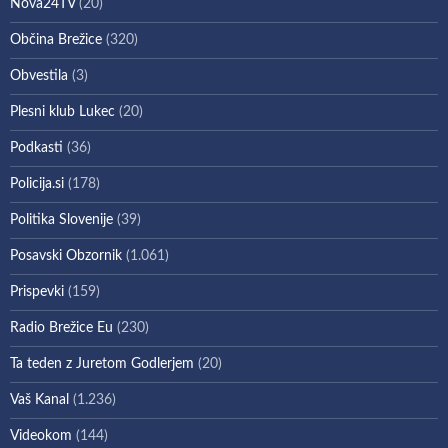
Nova24TV
(20)
Občina Brežice
(320)
Obvestila
(3)
Plesni klub Lukec
(20)
Podkasti
(36)
Policija.si
(178)
Politika Slovenije
(39)
Posavski Obzornik
(1.061)
Prispevki
(159)
Radio Brežice Eu
(230)
Ta teden z Juretom Godlerjem
(20)
Vaš Kanal
(1.236)
Videokom
(144)