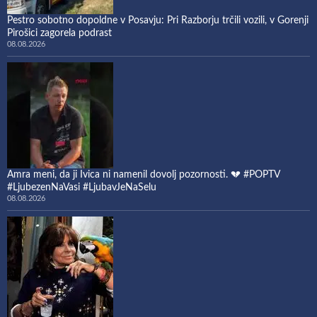
Pestro sobotno dopoldne v Posavju: Pri Razborju trčili vozili, v Gorenji
Pirošici zagorela podrast
08.08.2026
Amra meni, da ji Ivica ni namenil dovolj pozornosti. 💔 #POPTV
#LjubezenNaVasi #LjubavJeNaSelu
08.08.2026