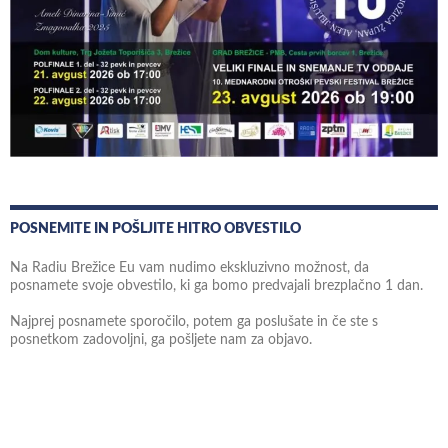
POSNEMITE IN POŠLJITE HITRO OBVESTILO
Na Radiu Brežice Eu vam nudimo ekskluzivno možnost, da
posnamete svoje obvestilo, ki ga bomo predvajali brezplačno 1 dan.
Najprej posnamete sporočilo, potem ga poslušate in če ste s
posnetkom zadovoljni, ga pošljete nam za objavo.