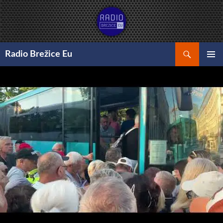
Preskoči
na
vsebino
Išči
Radio Brežice Eu
GLAVNI
MENI