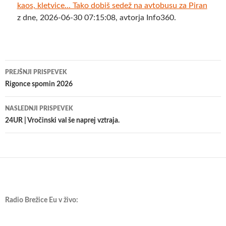
kaos, kletvice... Tako dobiš sedež na avtobusu za Piran
z dne, 2026-06-30 07:15:08, avtorja Info360.
Krmarjenje
PREJŠNJI PRISPEVEK
po
Rigonce spomin 2026
prispevkih
NASLEDNJI PRISPEVEK
24UR | Vročinski val še naprej vztraja.
Radio Brežice Eu v živo: