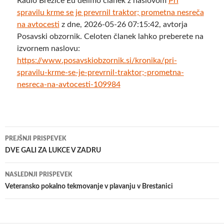
Radio Brežice Eu delimo članek z naslovom
Pri
spravilu krme se je prevrnil traktor; prometna nesreča
na avtocesti
z dne, 2026-05-26 07:15:42, avtorja
Posavski obzornik. Celoten članek lahko preberete na
izvornem naslovu:
https://www.posavskiobzornik.si/kronika/pri-
spravilu-krme-se-je-prevrnil-traktor;-prometna-
nesreca-na-avtocesti-109984
Krmarjenje
PREJŠNJI PRISPEVEK
po
DVE GALI ZA LUKCE V ZADRU
prispevkih
NASLEDNJI PRISPEVEK
Veteransko pokalno tekmovanje v plavanju v Brestanici