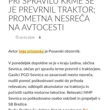
PRI SPRAVILU KRME SE
JE PREVRNIL TRAKTOR;
PROMETNA NESREČA
NA AVTOCESTI
26.05.2026
Avtor
tega prispevka
je Posavski obzornik.
​V ponedeljek dopoldne se je v kraju Ledina, občina
Sevnica, občan pri spravilu krme prevrnil s traktorjem.
Gasilci PGD Sevnica so zavarovali mesto nesreče,
nudili pomoč poškodovani osebi do prihoda
reševalcev, odklopili akumulator na traktorju in
počistili razlite motorne tekočine. Reševalci NMP
Sevnica so poškodovano osebo oskrbeli in prepeljali v
SB Brežice.