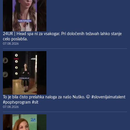
24UR | Head spa ni za vsakogar. Pri določenih težavah lahko stanje
celo poslabša.
07.08.2026
To je bila čisto prelahka naloga za našo Nuško. 🤭 #slovenijaimatalent
#poptvprogram #sit
07.08.2026