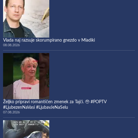
Vlada naj razsuje skorumpirano gnezdo v Mladiki
08.08.2026
Željko pripravi romantičen zmenek za Tajči. 🥹 #POPTV
#LjubezenNaVasi #LjubavJeNaSelu
07.08.2026