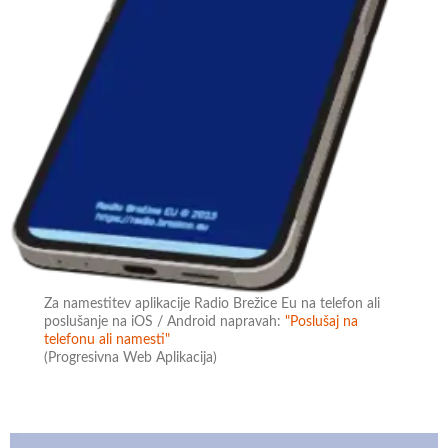
Za namestitev aplikacije Radio Brežice Eu na telefon ali
poslušanje na iOS / Android napravah:
"Poslušaj na
telefonu ali namesti"
(Progresivna Web Aplikacija)