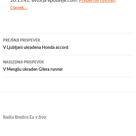
20:15:41, avtorja eposavje.com.
Preberite celoten
članek...
Krmarjenje
PREJŠNJI PRISPEVEK
po
V Ljubljani ukradena Honda accord
prispevkih
NASLEDNJI PRISPEVEK
V Mengšu ukraden Gilera runner
Radio Brežice Eu v živo: