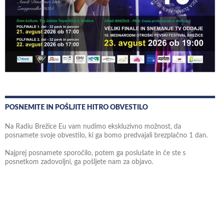
POSNEMITE IN POŠLJITE HITRO OBVESTILO
Na Radiu Brežice Eu vam nudimo ekskluzivno možnost, da
posnamete svoje obvestilo, ki ga bomo predvajali brezplačno 1 dan.
Najprej posnamete sporočilo, potem ga poslušate in če ste s
posnetkom zadovoljni, ga pošljete nam za objavo.