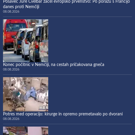
Posavec Jure Cvelbar začel evropsko prvenstvo: Po porazu s Francijo
danes proti Nemčiji
08.08.2026
Konec počitnic v Nemčiji, na cestah pričakovana gneča
08.08.2026
Potres med operacijo: kirurge in opremo premetavalo po dvorani
08.08.2026