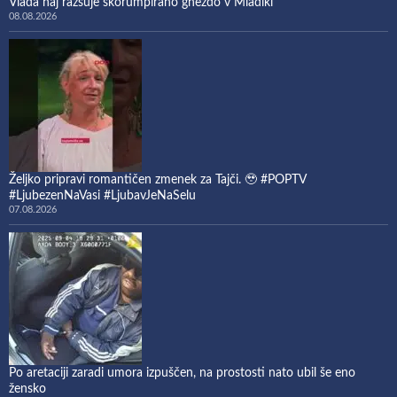
Vlada naj razsuje skorumpirano gnezdo v Mladiki
08.08.2026
Željko pripravi romantičen zmenek za Tajči. 🥹 #POPTV
#LjubezenNaVasi #LjubavJeNaSelu
07.08.2026
Po aretaciji zaradi umora izpuščen, na prostosti nato ubil še eno
žensko