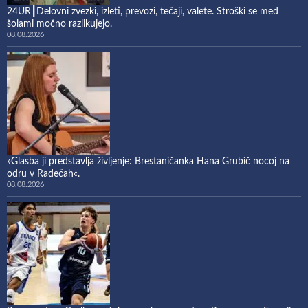
24UR┃Delovni zvezki, izleti, prevozi, tečaji, valete. Stroški se med
šolami močno razlikujejo.
08.08.2026
»Glasba ji predstavlja življenje: Brestaničanka Hana Grubič nocoj na
odru v Radečah«.
08.08.2026