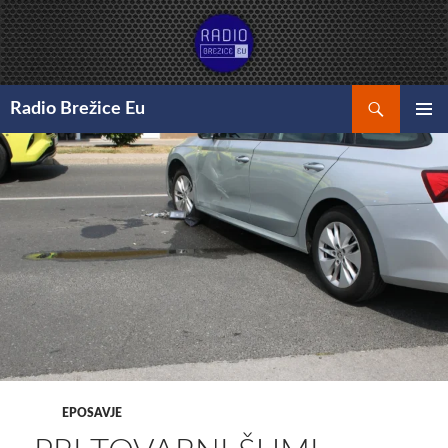
Preskoči
na
vsebino
Išči
Radio Brežice Eu
GLAVNI
MENI
EPOSAVJE