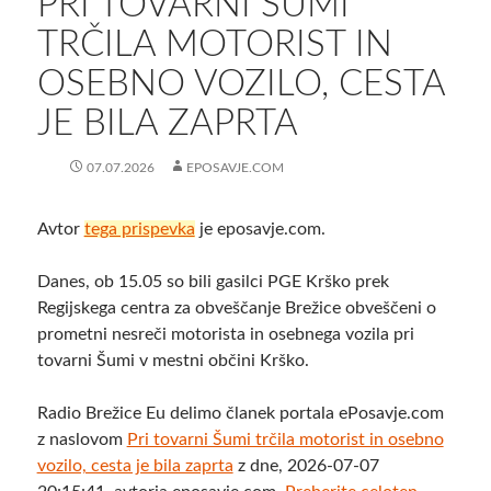
PRI TOVARNI ŠUMI
TRČILA MOTORIST IN
OSEBNO VOZILO, CESTA
JE BILA ZAPRTA
07.07.2026
EPOSAVJE.COM
Avtor
tega prispevka
je eposavje.com.
Danes, ob 15.05 so bili gasilci PGE Krško prek
Regijskega centra za obveščanje Brežice obveščeni o
prometni nesreči motorista in osebnega vozila pri
tovarni Šumi v mestni občini Krško.
Radio Brežice Eu delimo članek portala ePosavje.com
z naslovom
Pri tovarni Šumi trčila motorist in osebno
vozilo, cesta je bila zaprta
z dne, 2026-07-07