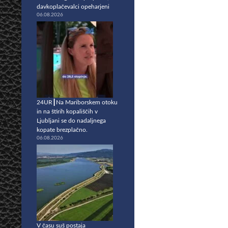
davkoplačevalci opeharjeni
06.08.2026
24UR┃Na Mariborskem otoku
in na štirih kopališčih v
Ljubljani se do nadaljnega
kopate brezplačno.
06.08.2026
V času suš postaja