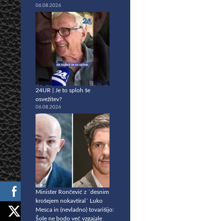
06.08.2026
24UR | Je to sploh še
osvežitev?
06.08.2026
Minister Rončević z ´desnim
krošejem nokavtiral´ Luko
Mesca in (nevladno) tovarišijo:
Šole ne bodo več vzgajale