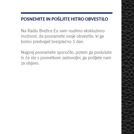
POSNEMITE IN POŠLJITE HITRO OBVESTILO
Na Radiu Brežice Eu vam nudimo ekskluzivno
možnost, da posnamete svoje obvestilo, ki ga
bomo predvajali brezplačno 1 dan.
Najprej posnamete sporočilo, potem ga poslušate
in če ste s posnetkom zadovoljni, ga pošljete nam
za objavo.