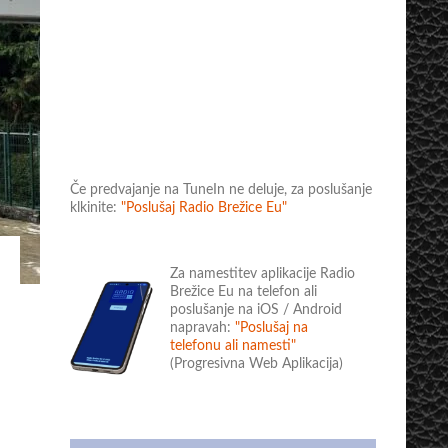
Če predvajanje na TuneIn ne deluje, za poslušanje
klkinite:
"Poslušaj Radio Brežice Eu"
Za namestitev aplikacije Radio
Brežice Eu na telefon ali
poslušanje na iOS / Android
napravah:
"Poslušaj na
telefonu ali namesti"
(Progresivna Web Aplikacija)