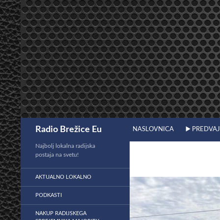
Preskoči
na
vsebino
Išči
Radio Brežice Eu
NASLOVNICA
▶️ PREDVA
Najbolj lokalna radijska
postaja na svetu!
AKTUALNO LOKALNO
PODKASTI
NAKUP RADIJSKEGA