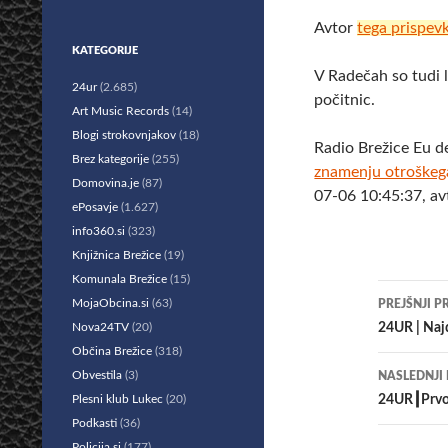
Avtor
tega prispev
KATEGORIJE
V Radečah so tudi 
24ur
(2.685)
počitnic.
Art Music Records
(14)
Blogi strokovnjakov
(18)
Radio Brežice Eu d
Brez kategorije
(255)
znamenju otroškega 
Domovina.je
(87)
07-06 10:45:37, av
ePosavje
(1.627)
info360.si
(323)
Knjižnica Brežice
(19)
Komunala Brežice
(15)
Krmar
MojaObcina.si
(63)
PREJŠNJI P
po
Nova24TV
(20)
24UR | Najd
Občina Brežice
(318)
prisp
Obvestila
(3)
NASLEDNJI
Plesni klub Lukec
(20)
24UR┃Prvo 
Podkasti
(36)
Policija.si
(177)