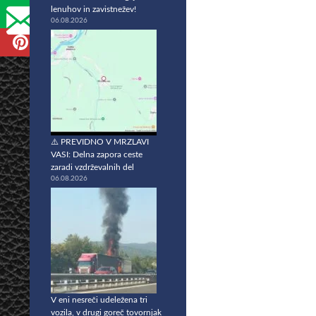
lenuhov in zavistnežev!
06.08.2026
⚠️ PREVIDNO V MRZLAVI
VASI: Delna zapora ceste
zaradi vzdrževalnih del
06.08.2026
V eni nesreči udeležena tri
vozila, v drugi goreč tovornjak