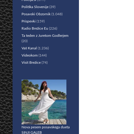
Politika Slovenije
(39)
Posavski Obzornik
(1.048)
Prispevki
(159)
Radio Brežice Eu
(226)
Ta teden z Juretom Godlerjem
(20)
Vaš Kanal
(1.236)
Videokom
(144)
Visit Brežice
(74)
Nova pesem posavskega dueta
SINJI GALEB