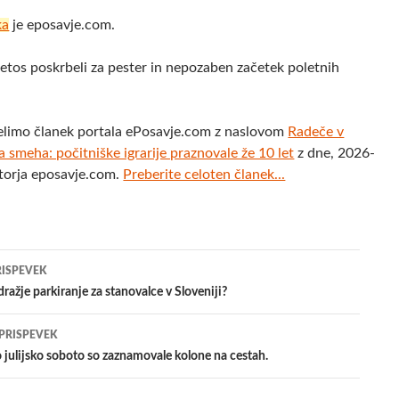
ka
je eposavje.com.
letos poskrbeli za pester in nepozaben začetek poletnih
elimo članek portala ePosavje.com z naslovom
Radeče v
smeha: počitniške igrarije praznovale že 10 let
z dne, 2026-
torja eposavje.com.
Preberite celoten članek...
jenje
RISPEVEK
ražje parkiranje za stanovalce v Sloveniji?
evkih
 PRISPEVEK
julijsko soboto so zaznamovale kolone na cestah.