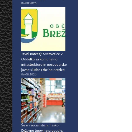
06.08.2026
Javni natečaj: Svetovalec v
Oddelku za komunalno
infrastrukturo in gospodarske
javne službe Občine Brežice
06.08.2026
Še en socialistični fiasko:
Državne trgovine propadle,