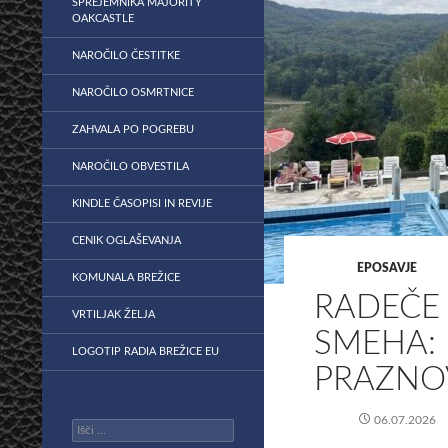
SPREJEMNIKA MAJORITY
OAKCASTLE
NAROČILO ČESTITKE
NAROČILO OSMRTNICE
ZAHVALA PO POGREBU
NAROČILO OBVESTILA
KINDLE ČASOPISI IN REVIJE
CENIK OGLAŠEVANJA
EPOSAVJE
KOMUNALA BREŽICE
RADEČE
VRTILJAK ŽELJA
SMEHA: 
LOGOTIP RADIA BREŽICE EU
PRAZNOV
06.07.2026
Išči: