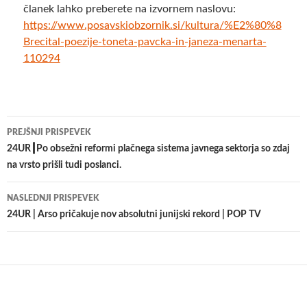
članek lahko preberete na izvornem naslovu:
https://www.posavskiobzornik.si/kultura/%E2%80%8
Brecital-poezije-toneta-pavcka-in-janeza-menarta-
110294
Krmarjenje
PREJŠNJI PRISPEVEK
po
24UR┃Po obsežni reformi plačnega sistema javnega sektorja so zdaj
na vrsto prišli tudi poslanci.
prispevkih
NASLEDNJI PRISPEVEK
24UR | Arso pričakuje nov absolutni junijski rekord | POP TV