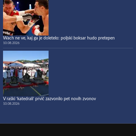
Wach ne ve, kaj ga je doletelo: poljski boksar hudo pretepen
10.08.2026
​V raški ‘katedrali’ prvič zazvonilo pet novih zvonov
10.08.2026