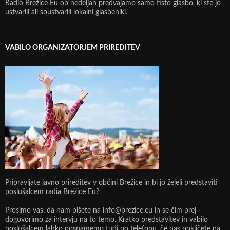
Radio Brežice Eu ob nedeljah predvajamo samo tisto glasbo, ki ste jo
ustvarili ali soustvarili lokalni glasbeniki.
VABILO ORGANIZATORJEM PRIREDITEV
Pripravljate javno prireditev v občini Brežice in bi jo želeli predstaviti
poslušalcem radia Brežice Eu?
Prosimo vas, da nam pišete na info@brezice.eu in se čim prej
dogovorimo za intervju na to temo. Kratko predstavitev in vabilo
poslušalcem lahko posnamemo tudi po telefonu, če nas pokličete na