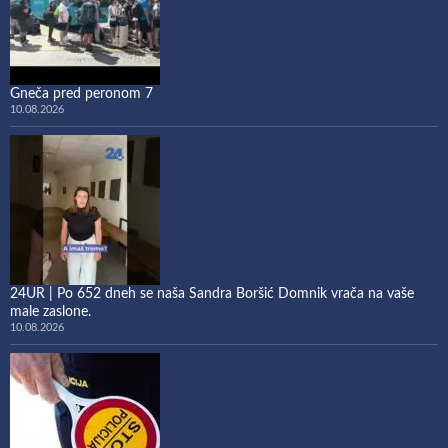
Gneča pred peronom 7
10.08.2026
24UR | Po 652 dneh se naša Sandra Boršić Domnik vrača na vaše
male zaslone.
10.08.2026