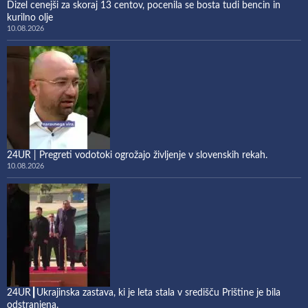
Dizel cenejši za skoraj 13 centov, pocenila se bosta tudi bencin in
kurilno olje
10.08.2026
24UR | Pregreti vodotoki ogrožajo življenje v slovenskih rekah.
10.08.2026
24UR┃Ukrajinska zastava, ki je leta stala v središču Prištine je bila
odstranjena.