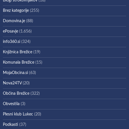
Blogi strokovnjakov
(18)
Brez kategorije
(255)
Domovina.je
(88)
ePosavje
(1.656)
info360.si
(324)
Knjižnica Brežice
(19)
Komunala Brežice
(15)
MojaObcina.si
(63)
Nova24TV
(20)
Občina Brežice
(322)
Obvestila
(3)
Plesni klub Lukec
(20)
Podkasti
(37)