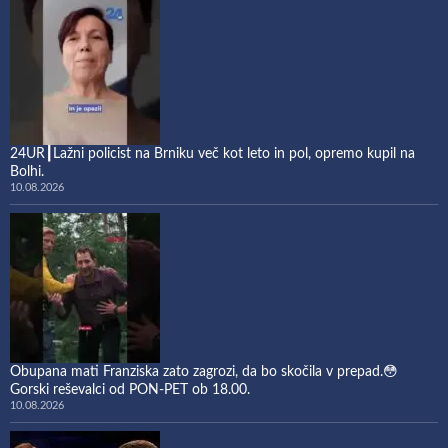
24UR┃Lažni policist na Brniku več kot leto in pol, opremo kupil na
Bolhi.
10.08.2026
Obupana mati Franziska zato zagrozi, da bo skočila v prepad.😳
Gorski reševalci od PON-PET ob 18.00.
10.08.2026