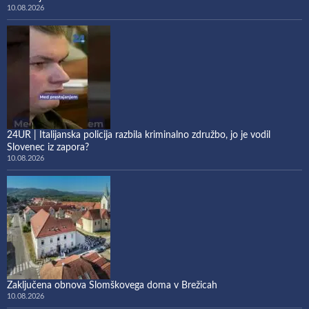
10.08.2026
24UR | Italijanska policija razbila kriminalno združbo, jo je vodil
Slovenec iz zapora?
10.08.2026
Zaključena obnova Slomškovega doma v Brežicah
10.08.2026