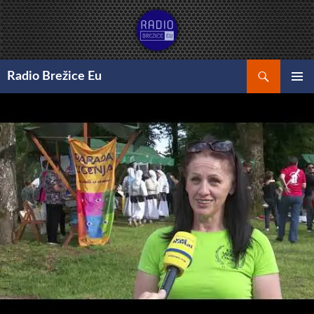
Preskoči
na
vsebino
Išči
Radio Brežice Eu
GLAVNI
MENI