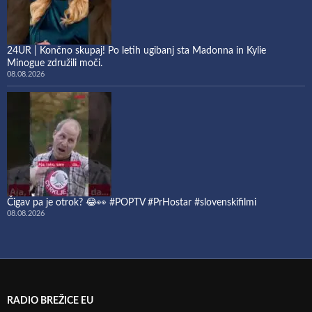
24UR | Končno skupaj! Po letih ugibanj sta Madonna in Kylie
Minogue združili moči.
08.08.2026
Čigav pa je otrok? 😂👀 #POPTV #PrHostar #slovenskifilmi
08.08.2026
RADIO BREŽICE EU