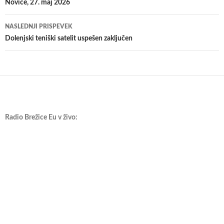
po
Novice, 27. maj 2026
prispevkih
NASLEDNJI PRISPEVEK
Dolenjski teniški satelit uspešen zaključen
Radio Brežice Eu v živo: