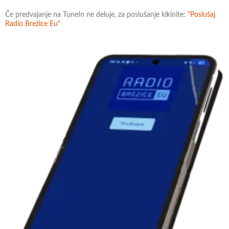
Če predvajanje na TuneIn ne deluje, za poslušanje klkinite:
"Poslušaj
Radio Brežice Eu"