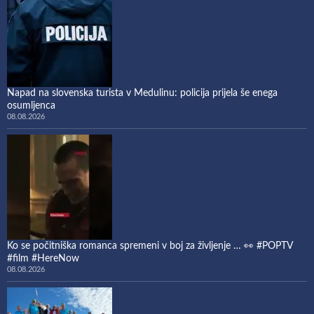
Napad na slovenska turista v Medulinu: policija prijela še enega
osumljenca
08.08.2026
Ko se počitniška romanca spremeni v boj za življenje … 👀 #POPTV
#film #HereNow
08.08.2026