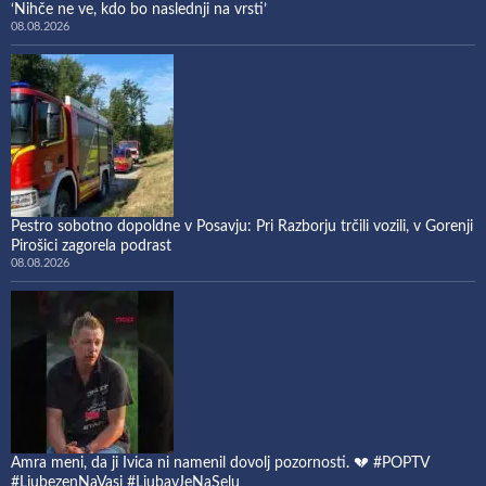
‘Nihče ne ve, kdo bo naslednji na vrsti’
08.08.2026
Pestro sobotno dopoldne v Posavju: Pri Razborju trčili vozili, v Gorenji
Pirošici zagorela podrast
08.08.2026
Amra meni, da ji Ivica ni namenil dovolj pozornosti. 💔 #POPTV
#LjubezenNaVasi #LjubavJeNaSelu