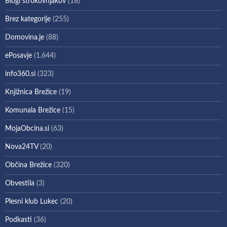
Blogi strokovnjakov
(18)
Brez kategorije
(255)
Domovina.je
(88)
ePosavje
(1.644)
info360.si
(323)
Knjižnica Brežice
(19)
Komunala Brežice
(15)
MojaObcina.si
(63)
Nova24TV
(20)
Občina Brežice
(320)
Obvestila
(3)
Plesni klub Lukec
(20)
Podkasti
(36)