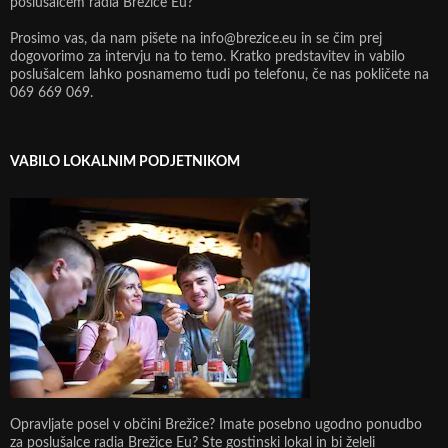
poslušalcem radia Brežice Eu?
Prosimo vas, da nam pišete na info@brezice.eu in se čim prej
dogovorimo za intervju na to temo. Kratko predstavitev in vabilo
poslušalcem lahko posnamemo tudi po telefonu, če nas pokličete na
069 669 069.
VABILO LOKALNIM PODJETNIKOM
Opravljate posel v občini Brežice? Imate posebno ugodno ponudbo
za poslušalce radia Brežice Eu? Ste gostinski lokal in bi želeli