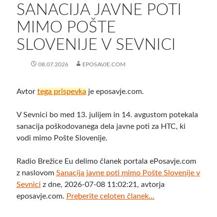
SANACIJA JAVNE POTI
MIMO POŠTE
SLOVENIJE V SEVNICI
08.07.2026
EPOSAVJE.COM
Avtor
tega prispevka
je eposavje.com.
V Sevnici bo med 13. julijem in 14. avgustom potekala
sanacija poškodovanega dela javne poti za HTC, ki
vodi mimo Pošte Slovenije.
Radio Brežice Eu delimo članek portala ePosavje.com
z naslovom
Sanacija javne poti mimo Pošte Slovenije v
Sevnici
z dne, 2026-07-08 11:02:21, avtorja
eposavje.com.
Preberite celoten članek...