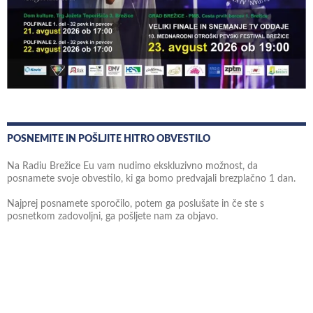
POSNEMITE IN POŠLJITE HITRO OBVESTILO
Na Radiu Brežice Eu vam nudimo ekskluzivno možnost, da
posnamete svoje obvestilo, ki ga bomo predvajali brezplačno 1 dan.
Najprej posnamete sporočilo, potem ga poslušate in če ste s
posnetkom zadovoljni, ga pošljete nam za objavo.