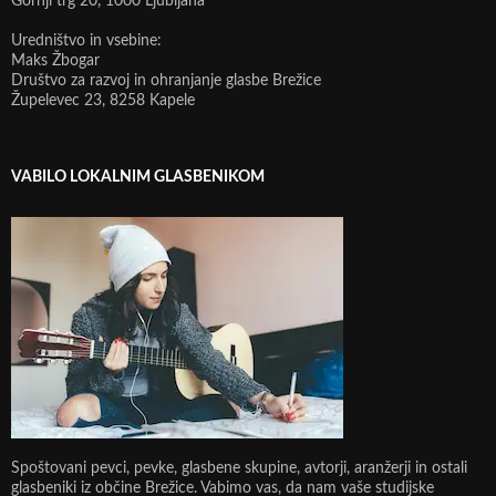
Gornji trg 20, 1000 Ljubljana
Uredništvo in vsebine:
Maks Žbogar
Društvo za razvoj in ohranjanje glasbe Brežice
Župelevec 23, 8258 Kapele
VABILO LOKALNIM GLASBENIKOM
Spoštovani pevci, pevke, glasbene skupine, avtorji, aranžerji in ostali
glasbeniki iz občine Brežice. Vabimo vas, da nam vaše studijske