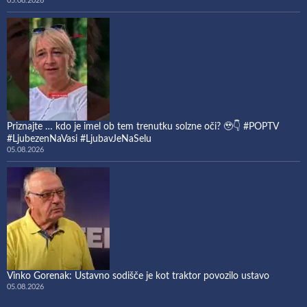
05.08.2026
Priznajte … kdo je imel ob tem trenutku solzne oči? 🥹👇 #POPTV
#LjubezenNaVasi #LjubavJeNaSelu
05.08.2026
Vinko Gorenak: Ustavno sodišče je kot traktor povozilo ustavo
05.08.2026