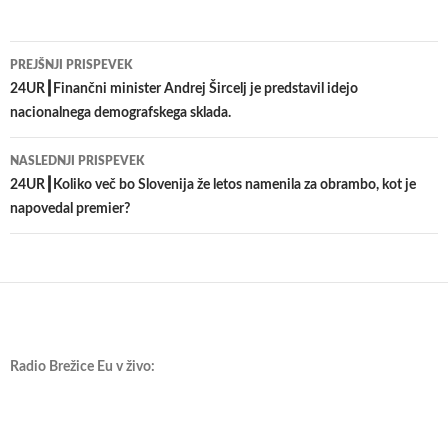
Krmarjenje
PREJŠNJI PRISPEVEK
po
24UR┃Finančni minister Andrej Šircelj je predstavil idejo
nacionalnega demografskega sklada.
prispevkih
NASLEDNJI PRISPEVEK
24UR┃Koliko več bo Slovenija že letos namenila za obrambo, kot je
napovedal premier?
Radio Brežice Eu v živo: