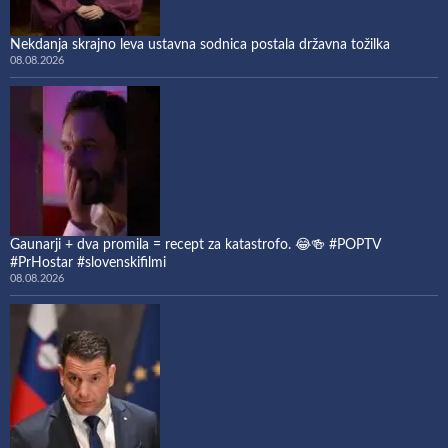
Nekdanja skrajno leva ustavna sodnica postala državna tožilka
08.08.2026
Gaunarji + dva promila = recept za katastrofo. 😂🍻 #POPTV
#PrHostar #slovenskifilmi
08.08.2026