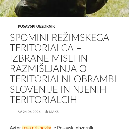
POSAVSKI OBZORNIK
SPOMINI REŽIMSKEGA
TERITORIALCA –
IZBRANE MISLI IN
RAZMIŠLJANJA O
TERITORIALNI OBRAMBI
SLOVENIJE IN NJENIH
TERITORIALCIH
24.06.2026
MAKS
Avtor
tega prispevka
je Posavski obzornik.