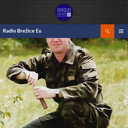
Preskoči
na
vsebino
Išči
Radio Brežice Eu
GLAVNI
MENI