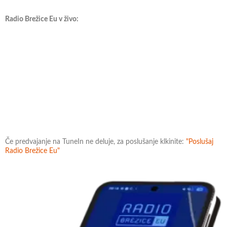
Radio Brežice Eu v živo:
Če predvajanje na TuneIn ne deluje, za poslušanje klkinite:
"Poslušaj
Radio Brežice Eu"