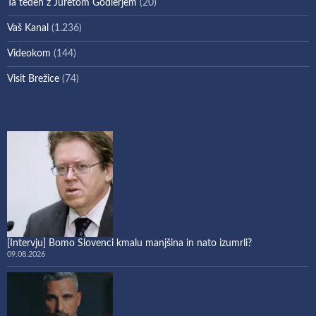
Ta teden z Juretom Godlerjem
(20)
Vaš Kanal
(1.236)
Videokom
(144)
Visit Brežice
(74)
[Intervju] Bomo Slovenci kmalu manjšina in nato izumrli?
09.08.2026