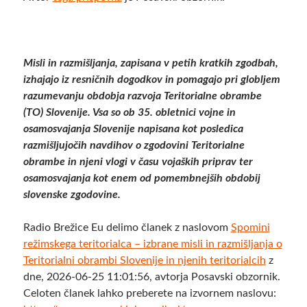
Misli in razmišljanja, zapisana v petih kratkih zgodbah,
izhajajo iz resničnih dogodkov in pomagajo pri globljem
razumevanju obdobja razvoja Teritorialne obrambe
(TO) Slovenije. Vsa so ob 35. obletnici vojne in
osamosvajanja Slovenije napisana kot posledica
razmišljujočih navdihov o zgodovini Teritorialne
obrambe in njeni vlogi v času vojaških priprav ter
osamosvajanja kot enem od pomembnejših obdobij
slovenske zgodovine.
Radio Brežice Eu delimo članek z naslovom
Spomini
režimskega teritorialca – izbrane misli in razmišljanja o
Teritorialni obrambi Slovenije in njenih teritorialcih
z
dne, 2026-06-25 11:01:56, avtorja Posavski obzornik.
Celoten članek lahko preberete na izvornem naslovu: