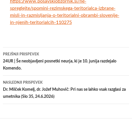
https://www.posavskiobzornik.si/ne-
spreglejte/spomini-rezimskega-teritorialca-izbrane-
misli-in-razmisljanja-o-teritorialni-obrambi-slovenije-
in-njenih-teritorialcih-110275
Krmarjenje
PREJŠNJI PRISPEVEK
po
24UR | Še neobjavljeni posnetki neurja, ki je 10. junija razdejalo
Komendo.
prispevkih
NASLEDNJI PRISPEVEK
Dr. Milček Komelj, dr. Jožef Muhovič: Pri nas se lahko vsak razglasi za
umetnika (Slo 35, 24.6.2026)