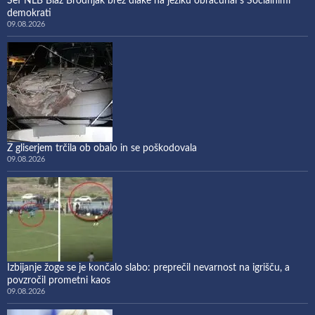
Šef NLB Blaž Brodnjak brez dlake na jeziku obračunal s Socialnimi
demokrati
09.08.2026
Z gliserjem trčila ob obalo in se poškodovala
09.08.2026
Izbijanje žoge se je končalo slabo: preprečil nevarnost na igrišču, a
povzročil prometni kaos
09.08.2026