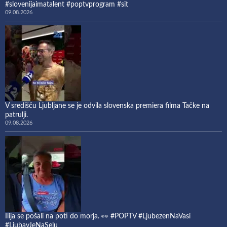
#slovenijaimatalent #poptvprogram #sit
09.08.2026
V središču Ljubljane se je odvila slovenska premiera filma Tačke na
patrulji.
09.08.2026
Ilija se pošali na poti do morja. 👀 #POPTV #LjubezenNaVasi
#LjubavJeNaSelu