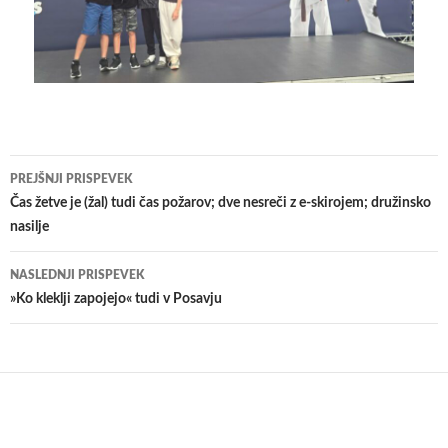
Krmarjenje
PREJŠNJI PRISPEVEK
po
Čas žetve je (žal) tudi čas požarov; dve nesreči z e-skirojem; družinsko
nasilje
prispevkih
NASLEDNJI PRISPEVEK
​»Ko kleklji zapojejo« tudi v Posavju