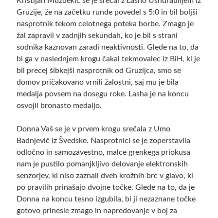
Kristijan Muždekić se je srečal z Lasho Ushuraulijem iz
Gruzije, že na začetku runde povedel s 5:0 in bil boljši
nasprotnik tekom celotnega poteka borbe. Zmago je
žal zapravil v zadnjih sekundah, ko je bil s strani
sodnika kaznovan zaradi neaktivnosti. Glede na to, da
bi ga v naslednjem krogu čakal tekmovalec iz BiH, ki je
bil precej šibkejši nasprotnik od Gruzijca, smo se
domov pričakovano vrnili žalostni, saj mu je bila
medalja povsem na dosegu roke. Lasha je na koncu
osvojil bronasto medaljo.
Donna Vaš se je v prvem krogu srečala z Umo
Badnjevič iz Švedske. Nasprotnici se je zoperstavila
odločno in samozavestno, malce grenkega priokusa
nam je pustilo pomanjkljivo delovanje elektronskih
senzorjev, ki niso zaznali dveh krožnih brc v glavo, ki
po pravilih prinašajo dvojne točke. Glede na to, da je
Donna na koncu tesno izgubila, bi ji nezaznane točke
gotovo prinesle zmago in napredovanje v boj za