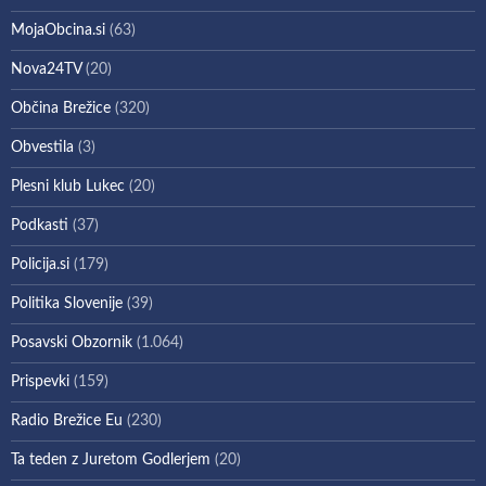
MojaObcina.si
(63)
Nova24TV
(20)
Občina Brežice
(320)
Obvestila
(3)
Plesni klub Lukec
(20)
Podkasti
(37)
Policija.si
(179)
Politika Slovenije
(39)
Posavski Obzornik
(1.064)
Prispevki
(159)
Radio Brežice Eu
(230)
Ta teden z Juretom Godlerjem
(20)