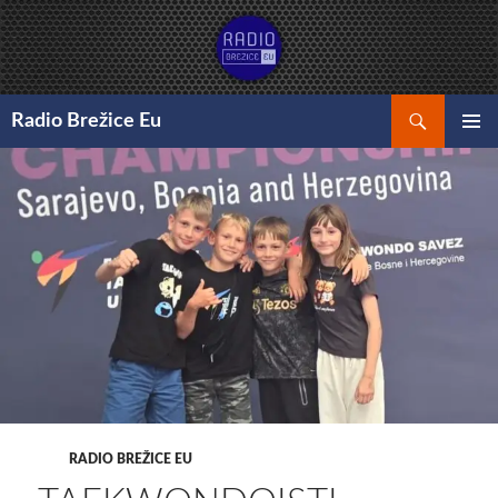
Preskoči
na
vsebino
Išči
Radio Brežice Eu
GLAVNI
MENI
RADIO BREŽICE EU