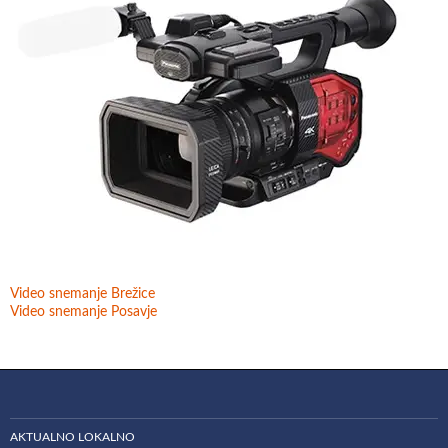
Video snemanje Brežice
Video snemanje Posavje
AKTUALNO LOKALNO