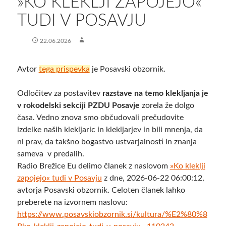
​»KO KLEKLJI ZAPOJEJO«
TUDI V POSAVJU
22.06.2026
Avtor
tega prispevka
je Posavski obzornik.
Odločitev za postavitev
razstave na temo klekljanja je
v rokodelski sekciji PZDU Posavje
zorela že dolgo
časa. Vedno znova smo občudovali prečudovite
izdelke naših klekljaric in klekljarjev in bili mnenja, da
ni prav, da takšno bogastvo ustvarjalnosti in znanja
sameva v predalih.
Radio Brežice Eu delimo članek z naslovom
​»Ko kleklji
zapojejo« tudi v Posavju
z dne, 2026-06-22 06:00:12,
avtorja Posavski obzornik. Celoten članek lahko
preberete na izvornem naslovu:
https://www.posavskiobzornik.si/kultura/%E2%80%8