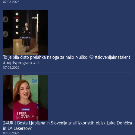
07.08.2026
To je bila čisto prelahka naloga za našo Nuško. 🤭 #slovenijaimatalent
#poptvprogram #sit
07.08.2026
24UR | Bosta Ljubljana in Slovenija znali izkoristiti obisk Luke Dončića
in LA Lakersov?
07.08.2026