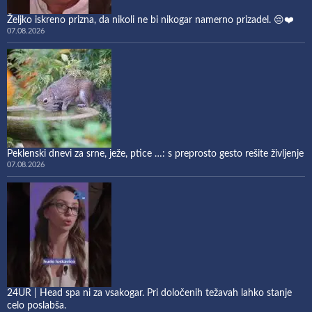
Željko iskreno prizna, da nikoli ne bi nikogar namerno prizadel. 😔❤️
07.08.2026
Peklenski dnevi za srne, ježe, ptice …: s preprosto gesto rešite življenje
07.08.2026
24UR | Head spa ni za vsakogar. Pri določenih težavah lahko stanje
celo poslabša.