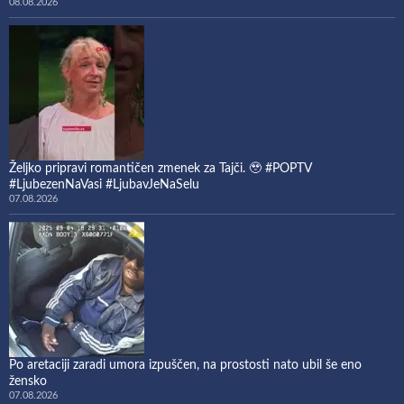
08.08.2026
Željko pripravi romantičen zmenek za Tajči. 🥹 #POPTV
#LjubezenNaVasi #LjubavJeNaSelu
07.08.2026
Po aretaciji zaradi umora izpuščen, na prostosti nato ubil še eno
žensko
07.08.2026