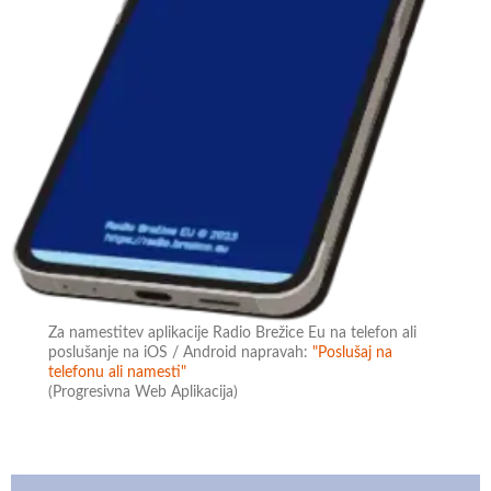
Za namestitev aplikacije Radio Brežice Eu na telefon ali
poslušanje na iOS / Android napravah:
"Poslušaj na
telefonu ali namesti"
(Progresivna Web Aplikacija)