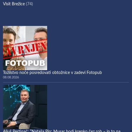
Visit Brežice
(74)
Tožilstvo noče posredovati obtožnice v zadevi Fotopub
08.08.2026
Aljuš Pertinač: “Nataša Pirc Musar hodi krepko čez rob – in to na