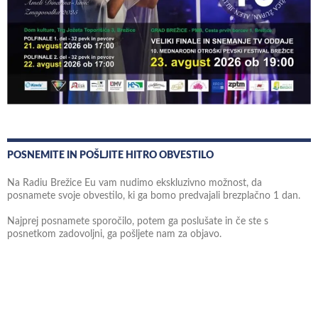
POSNEMITE IN POŠLJITE HITRO OBVESTILO
Na Radiu Brežice Eu vam nudimo ekskluzivno možnost, da
posnamete svoje obvestilo, ki ga bomo predvajali brezplačno 1 dan.
Najprej posnamete sporočilo, potem ga poslušate in če ste s
posnetkom zadovoljni, ga pošljete nam za objavo.