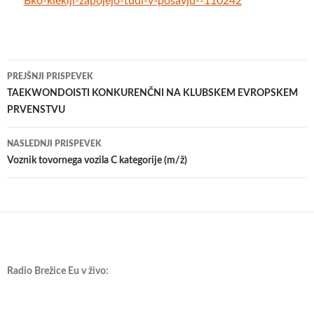
Bko-kleklji-zapojejo-tudi-v-posavju--110242
Krmarjenje
PREJŠNJI PRISPEVEK
po
TAEKWONDOISTI KONKURENČNI NA KLUBSKEM EVROPSKEM
PRVENSTVU
prispevkih
NASLEDNJI PRISPEVEK
Voznik tovornega vozila C kategorije (m/ž)
Radio Brežice Eu v živo: