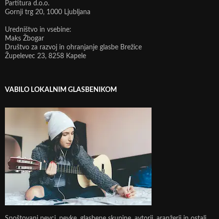
Partitura d.o.o.
Gornji trg 20, 1000 Ljubljana
Uredništvo in vsebine:
Maks Žbogar
Društvo za razvoj in ohranjanje glasbe Brežice
Župelevec 23, 8258 Kapele
VABILO LOKALNIM GLASBENIKOM
Spoštovani pevci, pevke, glasbene skupine, avtorji, aranžerji in ostali