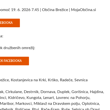
pomoč 19. 6. 2026 7.45 | Občina Brežice | MojaObčina.si
ACEBOOKA
ja:
rek družbenih omrežij:
REK FACEBOOKA
Brežice, Kostanjevica na Krki, Krško, Radeče, Sevnica
ak, Cirkulane, Destrnik, Dornava, Duplek, Gorišnica, Hajdina,
inci, Kidričevo, Kungota, Lenart, Lovrenc na Pohorju,
Maribor, Markovci, Miklavž na Dravskem polju, Oplotnica,
dlehnik, Poljčane, Ptuj, Rače-Fram, Ruše, Selnica ob Dravi,