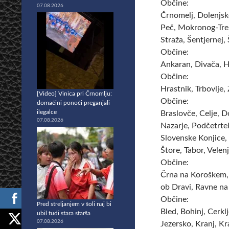
Občine:
07.08.2026
Črnomelj, Dolenjske
Peč, Mokronog-Treb
Straža, Šentjernej,
Občine:
Ankaran, Divača, H
Občine:
Hrastnik, Trbovlje,
[Video] Vinica pri Črnomlju:
Občine:
domačini ponoči preganjali
ilegalce
Braslovče, Celje, D
07.08.2026
Nazarje, Podčetrtek
Slovenske Konjice, 
Štore, Tabor, Velen
Občine:
Črna na Koroškem, 
ob Dravi, Ravne na
Občine:
Pred streljanjem v šoli naj bi
Bled, Bohinj, Cerkl
ubil tudi stara starša
07.08.2026
Jezersko, Kranj, Kr