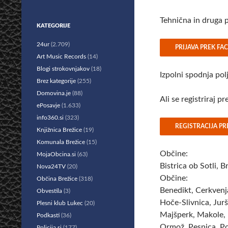
Tehnična in druga 
KATEGORIJE
Preskoči
24ur
(2.709)
PRIJAVA PREK F
na
Art Music Records
(14)
vsebino
Blogi strokovnjakov
(18)
Izpolni spodnja pol
Brez kategorije
(255)
Domovina.je
(88)
Ali se registriraj p
ePosavje
(1.633)
info360.si
(323)
REGISTRACIJA P
Knjižnica Brežice
(19)
Komunala Brežice
(15)
Občine:
MojaObcina.si
(63)
Bistrica ob Sotli, 
Nova24TV
(20)
Občine:
Občina Brežice
(318)
Benedikt, Cerkvenj
Obvestila
(3)
Hoče-Slivnica, Jurš
Plesni klub Lukec
(20)
Majšperk, Makole, 
Podkasti
(36)
Ormož, Pesnica, Po
Policija.si
(177)