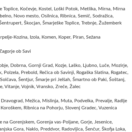
 Toplice, Kočevje, Kostel, Loški Potok, Metlika, Mirna, Mirna
elno, Novo mesto, Osilnica, Ribnica, Semič, Sodražica,
 Šentrupert, Škocjan, Šmarješke Toplice, Trebnje, Žužemberk
rpelje-Kozina, Izola, Komen, Koper, Piran, Sežana
 Zagorje ob Savi
obje, Dobrna, Gornji Grad, Kozje, Laško, Ljubno, Luče, Mozirje,
, Polzela, Prebold, Rečica ob Savinji, Rogaška Slatina, Rogatec,
Solčava, Šentjur, Šmarje pri Jelšah, Šmartno ob Paki, Šoštanj,
je, Vitanje, Vojnik, Vransko, Zreče, Žalec
Dravograd, Mežica, Mislinja, Muta, Podvelka, Prevalje, Radlje
 Koroškem, Ribnica na Pohorju, Slovenj Gradec, Vuzenica
je na Gorenjskem, Gorenja vas-Poljane, Gorje, Jesenice,
anjska Gora, Naklo, Preddvor, Radovljica, Šenčur, Škofja Loka,