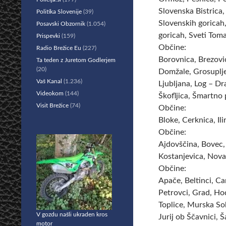
Slovenska Bistrica,
Politika Slovenije
(39)
Slovenskih goricah,
Posavski Obzornik
(1.054)
goricah, Sveti Toma
Prispevki
(159)
Občine:
Radio Brežice Eu
(227)
Borovnica, Brezovi
Ta teden z Juretom Godlerjem
(20)
Domžale, Grosuplje,
Vaš Kanal
(1.236)
Ljubljana, Log – D
Videokom
(144)
Škofljica, Šmartno p
Visit Brežice
(74)
Občine:
Bloke, Cerknica, Ili
Občine:
Ajdovščina, Bovec, 
Kostanjevica, Nova
Občine:
Apače, Beltinci, C
Petrovci, Grad, Ho
Toplice, Murska So
V gozdu našli ukraden kros
Jurij ob Ščavnici, Š
motor