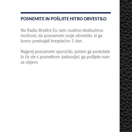
POSNEMITE IN POŠLJITE HITRO OBVESTILO
Na Radiu Brežice Eu vam nudimo ekskluzivno
možnost, da posnamete svoje obvestilo, ki ga
bomo predvajali brezplačno 1 dan.
Najprej posnamete sporočilo, potem ga poslušate
in če ste s posnetkom zadovoljni, ga pošljete nam
za objavo.