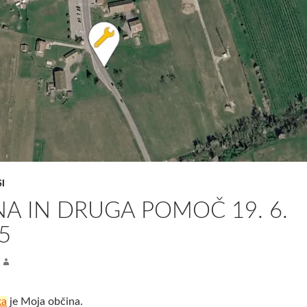
I
A IN DRUGA POMOČ 19. 6.
5
ka
je Moja občina.