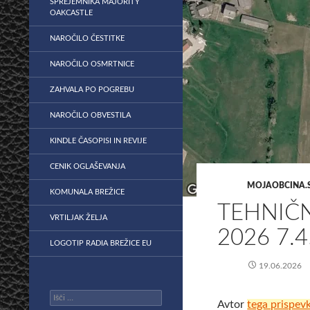
SPREJEMNIKA MAJORITY
OAKCASTLE
NAROČILO ČESTITKE
NAROČILO OSMRTNICE
ZAHVALA PO POGREBU
NAROČILO OBVESTILA
KINDLE ČASOPISI IN REVIJE
CENIK OGLAŠEVANJA
MOJAOBCINA.S
KOMUNALA BREŽICE
TEHNIČN
VRTILJAK ŽELJA
2026 7.4
LOGOTIP RADIA BREŽICE EU
19.06.2026
Išči:
Avtor
tega prispev