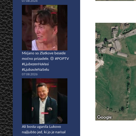
07.08.2026
Mirjano so Zlatkove besede
močno prizadele. 😔 #POPTV
#LjubezenNaVasi
#LjubavJeNaSelu
07.08.2026
Ali bosta uganila Lukovo
najljubšo jed, ki jo je narisal