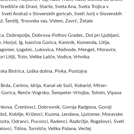
 Središče ob Dravi, Starše, Sveta Ana, Sveta Trojica v
 Sveti Andraž v Slovenskih goricah, Sveti Jurij v Slovenskih
ž, Šentilj, Trnovska vas, Videm, Zavrč, Žetale
ca, Dobrepolje, Dobrova-Polhov Gradec, Dol pri Ljubljani,
 Horjul, Ig, Ivančna Gorica, Kamnik, Komenda, Litija,
ragomer, Logatec, Lukovica, Medvode, Mengeš, Moravče,
ri Litiji, Trzin, Velike Lašče, Vodice, Vrhnika
rska Bistrica, Loška dolina, Pivka, Postojna
Brda, Cerkno, Idrija, Kanal ob Soči, Kobarid, Miren-
 Gorica, Renče-Vogrsko, Šempeter-Vrtojba, Tolmin, Vipava
ankova, Črenšovci, Dobrovnik, Gornja Radgona, Gornji
doš, Kobilje, Križevci, Kuzma, Lendava, Ljutomer, Moravske
bota, Odranci, Puconci, Radenci, Razkrižje, Rogašovci, Sveti
alovci, Tišina, Turnišče, Velika Polana, Veržej