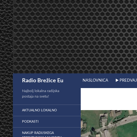
Preskoči
na
vsebino
Išči
Radio Brežice Eu
NASLOVNICA
▶️ PREDVA
Najbolj lokalna radijska
postaja na svetu!
AKTUALNO LOKALNO
PODKASTI
NAKUP RADIJSKEGA