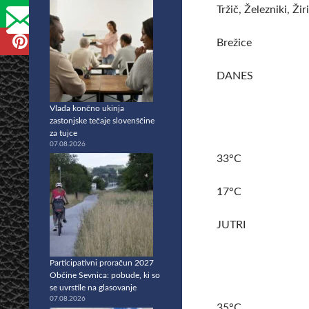
Tržič, Železniki, Žir
Brežice
DANES
Vlada končno ukinja
zastonjske tečaje slovenščine
za tujce
07.08.2026
33°C
17°C
JUTRI
Participativni proračun 2027
Občine Sevnica: pobude, ki so
se uvrstile na glasovanje
07.08.2026
35°C