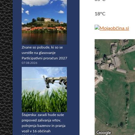
18°C
Znane so pobude, ki so se
uvrstile na glasovanje
Participativni proračun 2027
07.08.2026
Štajerska: zaradi hude suše
prepoved zalivanja vrtov,
polnjenja bazenov in pranja
vozil v 16 občinah