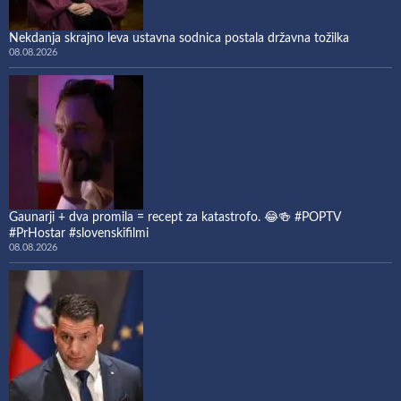
Nekdanja skrajno leva ustavna sodnica postala državna tožilka
08.08.2026
Gaunarji + dva promila = recept za katastrofo. 😂🍻 #POPTV
#PrHostar #slovenskifilmi
08.08.2026