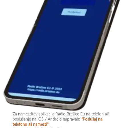
Za namestitev aplikacije Radio Brežice Eu na telefon ali
poslušanje na iOS / Android napravah:
"Poslušaj na
telefonu ali namesti"