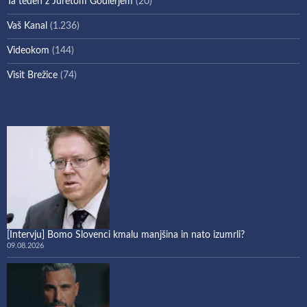
Ta teden z Juretom Godlerjem
(20)
Vaš Kanal
(1.236)
Videokom
(144)
Visit Brežice
(74)
[Intervju] Bomo Slovenci kmalu manjšina in nato izumrli?
09.08.2026