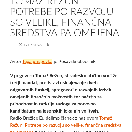
TOMAŽ REŽUN:
POTREBE PO RAZVOJU
SO VELIKE, FINANČNA
SREDSTVA PA OMEJENA
17.05.2026
Avtor
tega prispevka
je Posavski obzornik.
V pogovoru Tomaž Režun, ki radeško občino vodi že
tretji mandat, predstavi usklajevanje dveh
odgovornih funkcij, spregovori o razvojnih izzivih,
omejenih finančnih možnostih ter načrtih za
prihodnost in razkrije razloge za ponovno
kandidaturo na jesenskih lokalnih volitvah.
Radio Brežice Eu delimo članek z naslovom
Tomaž
Režun: Potrebe po razvoju so velike, finančna sredstva