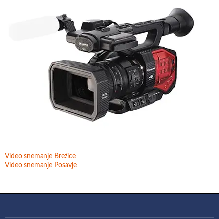
Video snemanje Brežice
Video snemanje Posavje