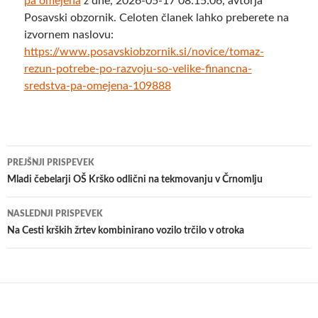
pa omejena
z dne, 2026-05-17 08:15:06, avtorja
Posavski obzornik. Celoten članek lahko preberete na
izvornem naslovu:
https://www.posavskiobzornik.si/novice/tomaz-
rezun-potrebe-po-razvoju-so-velike-financna-
sredstva-pa-omejena-109888
Krmarjenje
PREJŠNJI PRISPEVEK
po
Mladi čebelarji OŠ Krško odlični na tekmovanju v Črnomlju
prispevkih
NASLEDNJI PRISPEVEK
Na Cesti krških žrtev kombinirano vozilo trčilo v otroka