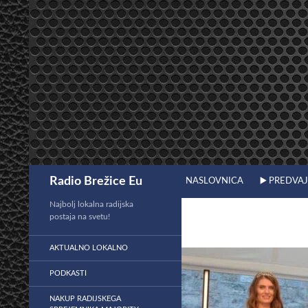
Preskoči
na
vsebino
Išči
Radio Brežice Eu
NASLOVNICA
▶️ PREDVA
Najbolj lokalna radijska
postaja na svetu!
AKTUALNO LOKALNO
PODKASTI
NAKUP RADIJSKEGA