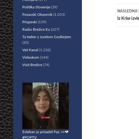
prisp
Politika Slovenije
(39)
NASLEDNJI
Posavski Obzornik
(1.053)
Iz Krke izv
Prispevki
(159)
Radio Brežice Eu
(227)
Ta teden z Juretom Godlerjem
(20)
Vaš Kanal
(1.236)
Videokom
(144)
Visit Brežice
(74)
Esteban je prizadel Paz. 👀💔
#POPTV