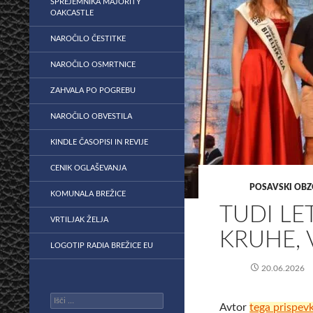
SPREJEMNIKA MAJORITY
OAKCASTLE
NAROČILO ČESTITKE
NAROČILO OSMRTNICE
ZAHVALA PO POGREBU
NAROČILO OBVESTILA
KINDLE ČASOPISI IN REVIJE
CENIK OGLAŠEVANJA
POSAVSKI OBZ
KOMUNALA BREŽICE
TUDI LE
VRTILJAK ŽELJA
KRUHE, 
LOGOTIP RADIA BREŽICE EU
20.06.2026
Išči:
Avtor
tega prispev