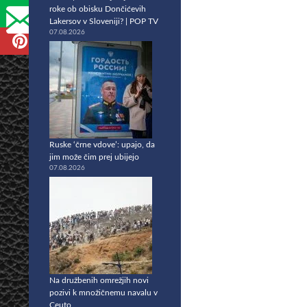
roke ob obisku Dončićevih
Lakersov v Sloveniji? | POP TV
07.08.2026
Ruske ‘črne vdove’: upajo, da
jim može čim prej ubijejo
07.08.2026
Na družbenih omrežjih novi
pozivi k množičnemu navalu v
Ceuto