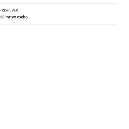
evkih
 PRISPEVEK
lekli mrtvo osebo