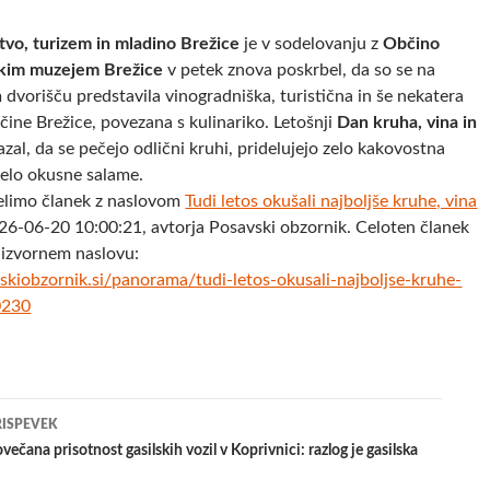
tvo, turizem in mladino Brežice
je v sodelovanju z
Občino
kim muzejem Brežice
v petek znova poskrbel, da so se na
dvorišču predstavila vinogradniška, turistična in še nekatera
čine Brežice, povezana s kulinariko. Letošnji
Dan kruha, vina in
zal, da se pečejo odlični kruhi, pridelujejo zelo kakovostna
 zelo okusne salame.
elimo članek z naslovom
Tudi letos okušali najboljše kruhe, vina
26-06-20 10:00:21, avtorja Posavski obzornik. Celoten članek
 izvornem naslovu:
kiobzornik.si/panorama/tudi-letos-okusali-najboljse-kruhe-
0230
jenje
RISPEVEK
večana prisotnost gasilskih vozil v Koprivnici: razlog je gasilska