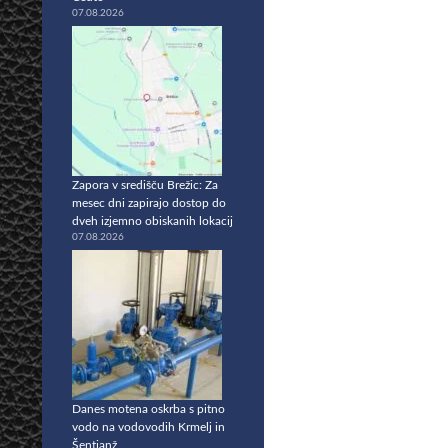
07.08.2026
Zapora v središču Brežic: Za
mesec dni zapirajo dostop do
dveh izjemno obiskanih lokacij
07.08.2026
Danes motena oskrba s pitno
vodo na vodovodih Krmelj in
Šentjanž