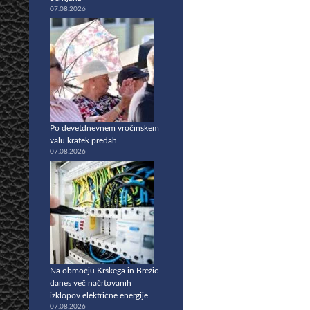
07.08.2026
Po devetdnevnem vročinskem
valu kratek predah
07.08.2026
Na območju Krškega in Brežic
danes več načrtovanih
izklopov električne energije
07.08.2026