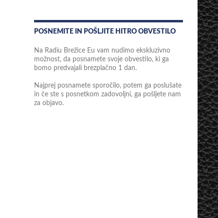
POSNEMITE IN POŠLJITE HITRO OBVESTILO
Na Radiu Brežice Eu vam nudimo ekskluzivno
možnost, da posnamete svoje obvestilo, ki ga
bomo predvajali brezplačno 1 dan.
Najprej posnamete sporočilo, potem ga poslušate
in če ste s posnetkom zadovoljni, ga pošljete nam
za objavo.