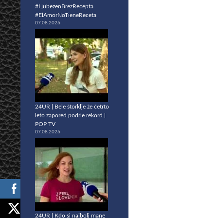
#LjubezenBrezRecepta
#ElAmorNoTieneReceta
07.08.2026
24UR | Bele štorklje že četrto
leto zapored podrle rekord |
POP TV
07.08.2026
24UR | Kdo si najbolj mane