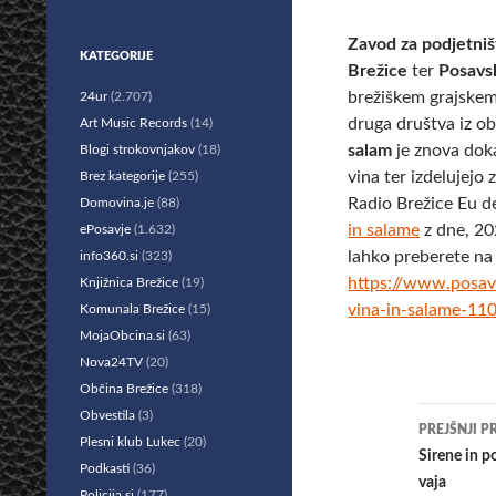
Zavod za podjetniš
KATEGORIJE
Brežice
ter
Posavs
brežiškem grajskem 
24ur
(2.707)
druga društva iz ob
Art Music Records
(14)
salam
je znova doka
Blogi strokovnjakov
(18)
vina ter izdelujejo
Brez kategorije
(255)
Radio Brežice Eu d
Domovina.je
(88)
in salame
z dne, 20
ePosavje
(1.632)
lahko preberete na
info360.si
(323)
https://www.posavs
Knjižnica Brežice
(19)
vina-in-salame-11
Komunala Brežice
(15)
MojaObcina.si
(63)
Nova24TV
(20)
Občina Brežice
(318)
Krmar
Obvestila
(3)
PREJŠNJI P
Plesni klub Lukec
(20)
po
Sirene in po
Podkasti
(36)
vaja
Policija.si
(177)