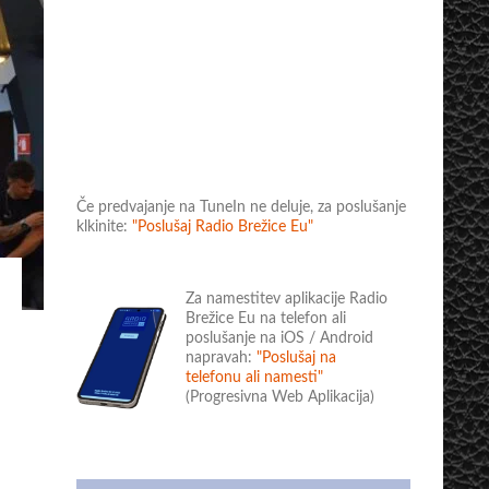
Če predvajanje na TuneIn ne deluje, za poslušanje
klkinite:
"Poslušaj Radio Brežice Eu"
Za namestitev aplikacije Radio
Brežice Eu na telefon ali
poslušanje na iOS / Android
napravah:
"Poslušaj na
telefonu ali namesti"
(Progresivna Web Aplikacija)