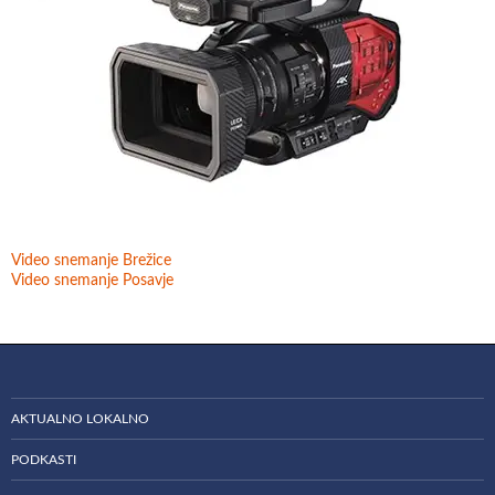
Video snemanje Brežice
Video snemanje Posavje
AKTUALNO LOKALNO
PODKASTI