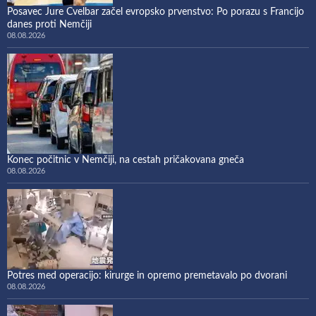
Posavec Jure Cvelbar začel evropsko prvenstvo: Po porazu s Francijo
danes proti Nemčiji
08.08.2026
Konec počitnic v Nemčiji, na cestah pričakovana gneča
08.08.2026
Potres med operacijo: kirurge in opremo premetavalo po dvorani
08.08.2026