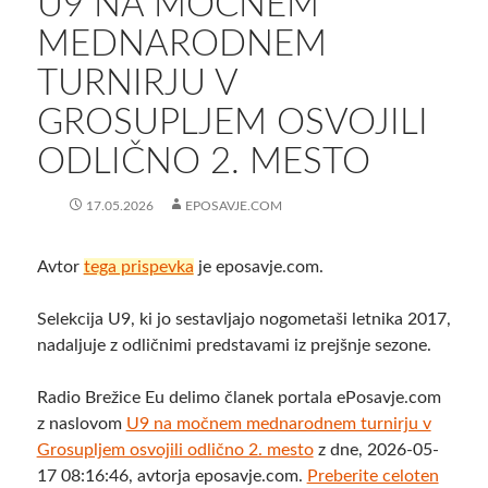
U9 NA MOČNEM
MEDNARODNEM
TURNIRJU V
GROSUPLJEM OSVOJILI
ODLIČNO 2. MESTO
17.05.2026
EPOSAVJE.COM
Avtor
tega prispevka
je eposavje.com.
Selekcija U9, ki jo sestavljajo nogometaši letnika 2017,
nadaljuje z odličnimi predstavami iz prejšnje sezone.
Radio Brežice Eu delimo članek portala ePosavje.com
z naslovom
U9 na močnem mednarodnem turnirju v
Grosupljem osvojili odlično 2. mesto
z dne, 2026-05-
17 08:16:46, avtorja eposavje.com.
Preberite celoten