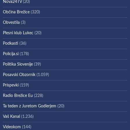
Nova24TV
(20)
Občina Brežice
(320)
Obvestila
(3)
Plesni klub Lukec
(20)
Podkasti
(36)
Policija.si
(178)
Politika Slovenije
(39)
Posavski Obzornik
(1.059)
Prispevki
(159)
Radio Brežice Eu
(228)
Ta teden z Juretom Godlerjem
(20)
Vaš Kanal
(1.236)
Videokom
(144)