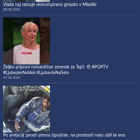
Vlada naj razsuje skorumpirano gnezdo v Mladiki
08.08.2026
Željko pripravi romantičen zmenek za Tajči. 🥹 #POPTV
#LjubezenNaVasi #LjubavJeNaSelu
07.08.2026
Po aretaciji zaradi umora izpuščen, na prostosti nato ubil še eno