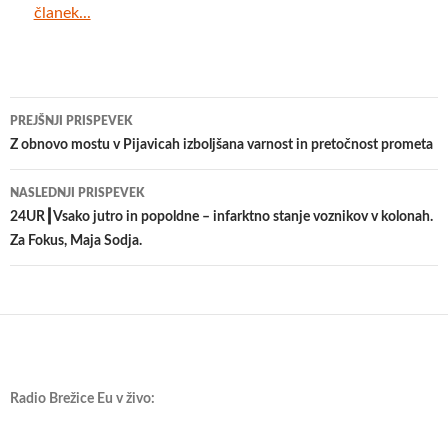
članek...
Krmarjenje
PREJŠNJI PRISPEVEK
po
Z obnovo mostu v Pijavicah izboljšana varnost in pretočnost prometa
prispevkih
NASLEDNJI PRISPEVEK
24UR┃Vsako jutro in popoldne – infarktno stanje voznikov v kolonah.
Za Fokus, Maja Sodja.
Radio Brežice Eu v živo: