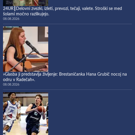
24UR┃Delovni zvezki, izleti, prevozi, tečaji, valete. Stroški se med
šolami močno razlikujejo.
08.08.2026
»Glasba ji predstavlja življenje: Brestaničanka Hana Grubič nocoj na
odru v Radečah«.
08.08.2026