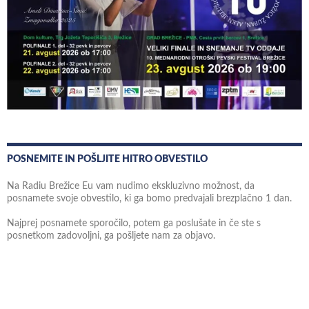
POSNEMITE IN POŠLJITE HITRO OBVESTILO
Na Radiu Brežice Eu vam nudimo ekskluzivno možnost, da
posnamete svoje obvestilo, ki ga bomo predvajali brezplačno 1 dan.
Najprej posnamete sporočilo, potem ga poslušate in če ste s
posnetkom zadovoljni, ga pošljete nam za objavo.