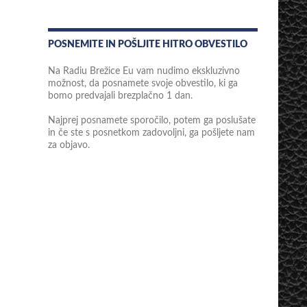
POSNEMITE IN POŠLJITE HITRO OBVESTILO
Na Radiu Brežice Eu vam nudimo ekskluzivno
možnost, da posnamete svoje obvestilo, ki ga
bomo predvajali brezplačno 1 dan.
Najprej posnamete sporočilo, potem ga poslušate
in če ste s posnetkom zadovoljni, ga pošljete nam
za objavo.