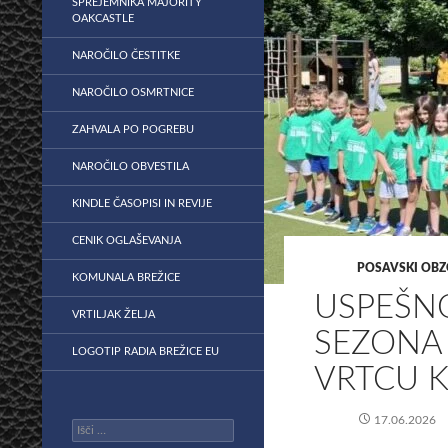
SPREJEMNIKA MAJORITY
OAKCASTLE
NAROČILO ČESTITKE
NAROČILO OSMRTNICE
ZAHVALA PO POGREBU
NAROČILO OBVESTILA
KINDLE ČASOPISI IN REVIJE
CENIK OGLAŠEVANJA
POSAVSKI OBZ
KOMUNALA BREŽICE
​USPEŠN
VRTILJAK ŽELJA
SEZONA
LOGOTIP RADIA BREŽICE EU
VRTCU 
17.06.2026
Išči: