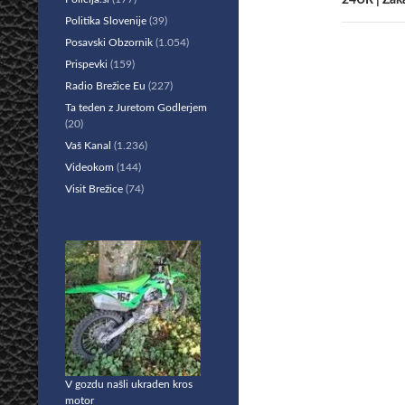
24UR | Zaka
Politika Slovenije
(39)
Posavski Obzornik
(1.054)
Prispevki
(159)
Radio Brežice Eu
(227)
Ta teden z Juretom Godlerjem
(20)
Vaš Kanal
(1.236)
Videokom
(144)
Visit Brežice
(74)
V gozdu našli ukraden kros
motor