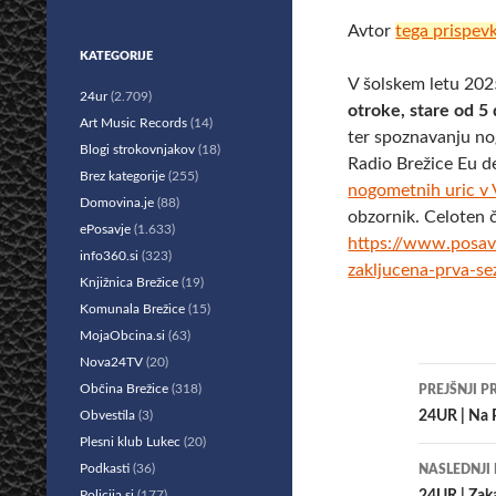
Avtor
tega prispev
KATEGORIJE
V šolskem letu 20
24ur
(2.709)
otroke, stare od 5 
Art Music Records
(14)
ter spoznavanju nog
Blogi strokovnjakov
(18)
Radio Brežice Eu d
Brez kategorije
(255)
nogometnih uric v 
Domovina.je
(88)
obzornik. Celoten 
ePosavje
(1.633)
https://www.posa
info360.si
(323)
zakljucena-prva-s
Knjižnica Brežice
(19)
Komunala Brežice
(15)
MojaObcina.si
(63)
Nova24TV
(20)
Krmar
Občina Brežice
(318)
PREJŠNJI P
po
Obvestila
(3)
24UR | Na P
Plesni klub Lukec
(20)
prisp
Podkasti
(36)
NASLEDNJI
Policija.si
(177)