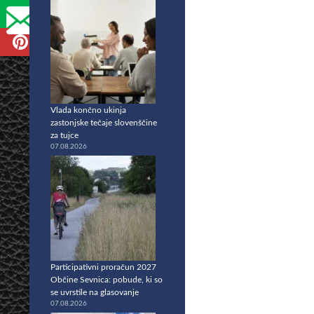
Vlada končno ukinja
zastonjske tečaje slovenščine
za tujce
07.08.2026
Participativni proračun 2027
Občine Sevnica: pobude, ki so
se uvrstile na glasovanje
07.08.2026