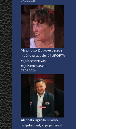
07.08.2026
Mirjano so Zlatkove besede
močno prizadele. 😔 #POPTV
#LjubezenNaVasi
#LjubavJeNaSelu
07.08.2026
Ali bosta uganila Lukovo
najljubšo jed, ki jo je narisal