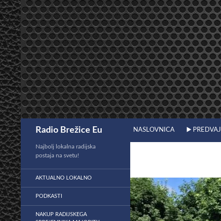
Preskoči
na
vsebino
Išči
Radio Brežice Eu
NASLOVNICA
▶️ PREDVA
Najbolj lokalna radijska
postaja na svetu!
AKTUALNO LOKALNO
PODKASTI
NAKUP RADIJSKEGA