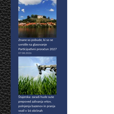
Znane so pobude, ki so se
uvrstile na glasovanje
Participativni proračun 2027
07.08.2026
Štajerska: zaradi hude suše
prepoved zalivanja vrtov,
polnjenja bazenov in pranja
vozil v 16 občinah