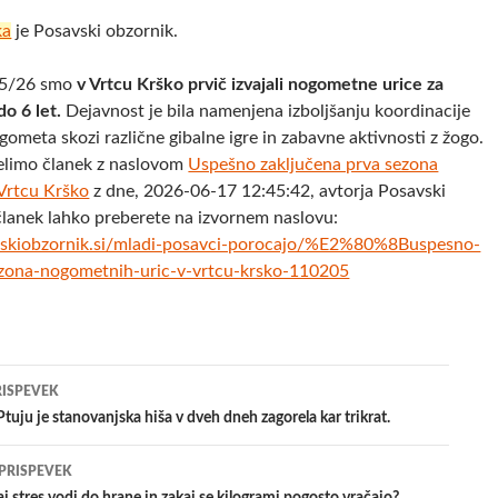
ka
je Posavski obzornik.
25/26 smo
v Vrtcu Krško prvič izvajali nogometne urice za
do 6 let.
Dejavnost je bila namenjena izboljšanju koordinacije
ometa skozi različne gibalne igre in zabavne aktivnosti z žogo.
elimo članek z naslovom
​Uspešno zaključena prva sezona
Vrtcu Krško
z dne, 2026-06-17 12:45:42, avtorja Posavski
članek lahko preberete na izvornem naslovu:
vskiobzornik.si/mladi-posavci-porocajo/%E2%80%8Buspesno-
ezona-nogometnih-uric-v-vrtcu-krsko-110205
jenje
RISPEVEK
tuju je stanovanjska hiša v dveh dneh zagorela kar trikrat.
evkih
 PRISPEVEK