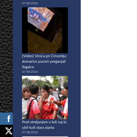
07.08.2026
[Video] Vinica pri Črnomlju:
domačini ponoči preganjali
ilegalce
07.08.2026
Pred streljanjem v šoli naj bi
ubil tudi stara starša
07.08.2026