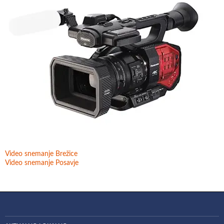
Video snemanje Brežice
Video snemanje Posavje