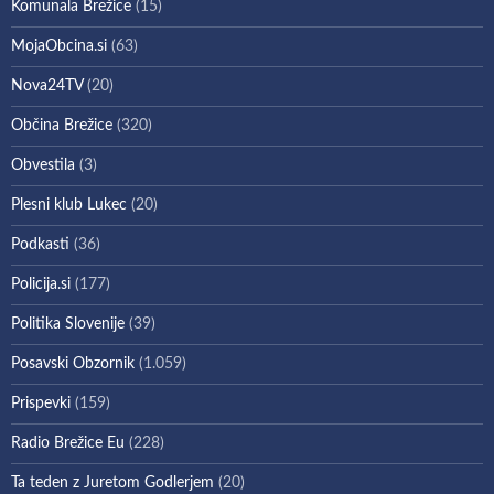
Komunala Brežice
(15)
MojaObcina.si
(63)
Nova24TV
(20)
Občina Brežice
(320)
Obvestila
(3)
Plesni klub Lukec
(20)
Podkasti
(36)
Policija.si
(177)
Politika Slovenije
(39)
Posavski Obzornik
(1.059)
Prispevki
(159)
Radio Brežice Eu
(228)
Ta teden z Juretom Godlerjem
(20)