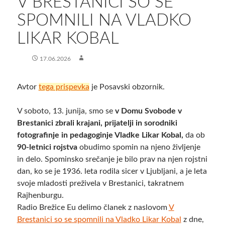
​V BRESTANICI SO SE
SPOMNILI NA VLADKO
LIKAR KOBAL
17.06.2026
Avtor
tega prispevka
je Posavski obzornik.
V soboto, 13. junija, smo se
v Domu Svobode v
Brestanici zbrali krajani, prijatelji in sorodniki
fotografinje in pedagoginje Vladke Likar Kobal,
da ob
90-letnici rojstva
obudimo spomin na njeno življenje
in delo. Spominsko srečanje je bilo prav na njen rojstni
dan, ko se je 1936. leta rodila sicer v Ljubljani, a je leta
svoje mladosti preživela v Brestanici, takratnem
Rajhenburgu.
Radio Brežice Eu delimo članek z naslovom
​V
Brestanici so se spomnili na Vladko Likar Kobal
z dne,