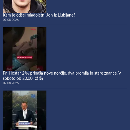
Kam je odšel mladoletni Jon iz Ljubljane?
07.08.2026
Pr’ Hostar 2‰ prinaša nove norčije, dva promila in stare znance. V
soboto ob 20.00. 📺🤗
07.08.2026