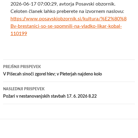
2026-06-17 07:00:29, avtorja Posavski obzornik.
Celoten članek lahko preberete na izvornem naslovu:
https://www.posavskiobzornik.si/kultura/%E2%80%8
Bv-brestanici-so-se-spomnili-na-vladko-likar-kobal-
110199
Krmarjenje
PREJŠNJI PRISPEVEK
po
V Pišecah sinoči zgorel hlev; v Pleterjah najdeno kolo
prispevkih
NASLEDNJI PRISPEVEK
Požari v nestanovanjskih stavbah 17. 6. 2026 8.22