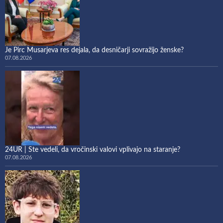
Je Pirc Musarjeva res dejala, da desničarji sovražijo ženske?
07.08.2026
24UR | Ste vedeli, da vročinski valovi vplivajo na staranje?
07.08.2026