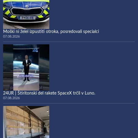
Moški ni želel izpustiti otroka, posredovali specialci
07.08.2026
24UR | Štiritonski del rakete SpaceX trčil v Luno.
07.08.2026