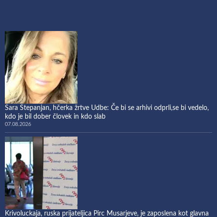
Sara Stepanjan, hčerka žrtve Udbe: Če bi se arhivi odprli,se bi vedelo,
kdo je bil dober človek in kdo slab
07.08.2026
Krivoluckaja, ruska prijateljica Pirc Musarjeve, je zaposlena kot glavna