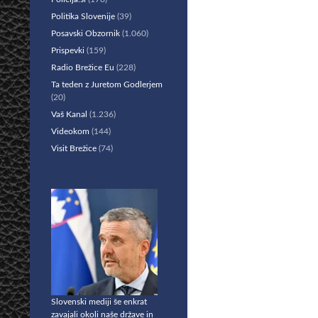
Politika Slovenije
(39)
Posavski Obzornik
(1.060)
Prispevki
(159)
Radio Brežice Eu
(228)
Ta teden z Juretom Godlerjem
(20)
Vaš Kanal
(1.236)
Videokom
(144)
Visit Brežice
(74)
Slovenski mediji še enkrat
zavajali okoli naše države in