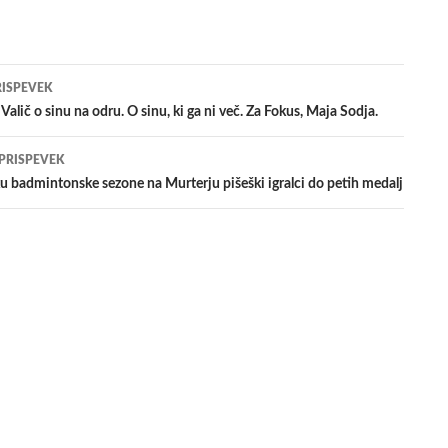
jenje
RISPEVEK
alič o sinu na odru. O sinu, ki ga ni več. Za Fokus, Maja Sodja.
evkih
 PRISPEVEK
u badmintonske sezone na Murterju pišeški igralci do petih medalj