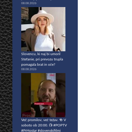
08.08.2026
Slovencu, ki naj bi umoril
Stefanie, pri prevozu trupla
pomagala brat in oče?
08.08.2026
Več promilov, več težav. 🍻 V
soboto ob 20:00. 📺 #POPTV
#PrHostar #slovenskifilmi