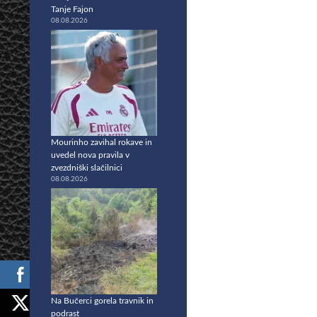
Tanje Fajon
08.08.2026
Mourinho zavihal rokave in
uvedel nova pravila v
zvezdniški slačilnici
08.08.2026
Na Bučerci gorela travnik in
podrast