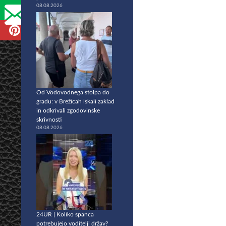
08.08.2026
Od Vodovodnega stolpa do
gradu: v Brežicah iskali zaklad
in odkrivali zgodovinske
skrivnosti
08.08.2026
24UR | Koliko spanca
potrebujejo voditelji držav?