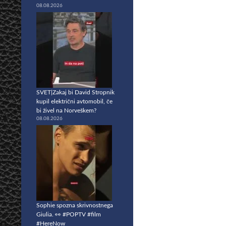
08.08.2026
SVET|Zakaj bi David Stropnik
kupil električni avtomobil, če
bi živel na Norveškem?
08.08.2026
Sophie spozna skrivnostnega
Giulia. 👀 #POPTV #film
#HereNow