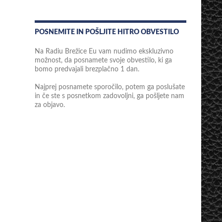
POSNEMITE IN POŠLJITE HITRO OBVESTILO
Na Radiu Brežice Eu vam nudimo ekskluzivno
možnost, da posnamete svoje obvestilo, ki ga
bomo predvajali brezplačno 1 dan.
Najprej posnamete sporočilo, potem ga poslušate
in če ste s posnetkom zadovoljni, ga pošljete nam
za objavo.