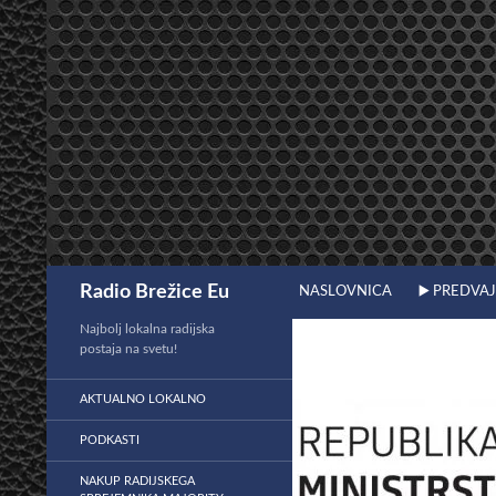
Preskoči
na
vsebino
Išči
Radio Brežice Eu
NASLOVNICA
▶️ PREDVA
Najbolj lokalna radijska
postaja na svetu!
AKTUALNO LOKALNO
PODKASTI
NAKUP RADIJSKEGA