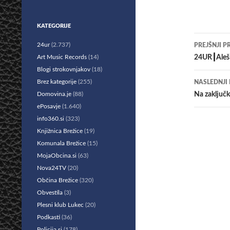
KATEGORIJE
Krmar
24ur
(2.737)
PREJŠNJI P
po
Art Music Records
(14)
24UR┃Aleš V
Blogi strokovnjakov
(18)
prisp
Brez kategorije
(255)
NASLEDNJI
Domovina.je
(88)
Na zaključk
ePosavje
(1.640)
info360.si
(323)
Knjižnica Brežice
(19)
Komunala Brežice
(15)
MojaObcina.si
(63)
Nova24TV
(20)
Občina Brežice
(320)
Obvestila
(3)
Plesni klub Lukec
(20)
Podkasti
(36)
Policija.si
(178)