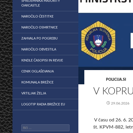
SPREJEMNIKA MAJORITY
OAKCASTLE
NAROČILO ČESTITKE
NAROČILO OSMRTNICE
ZAHVALA PO POGREBU
NAROČILO OBVESTILA
KINDLE ČASOPISI IN REVIJE
CENIK OGLAŠEVANJA
POLICIJA.SI
KOMUNALA BREŽICE
V KOPRU
VRTILJAK ŽELJA
29.06.2026
LOGOTIP RADIA BREŽICE EU
V času od 26. 6. 2
št. KPVM-882, letn
Išči: