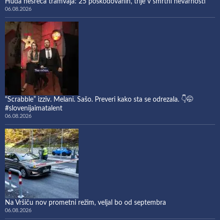
Huda nesreča tramvaja: 25 poškodovanih, trije v smrtni nevarnosti
06.08.2026
“Scrabble” izziv. Melani. Sašo. Preveri kako sta se odrezala. 👇🤭
#slovenijaimatalent
06.08.2026
Na Vršiču nov prometni režim, veljal bo od septembra
06.08.2026