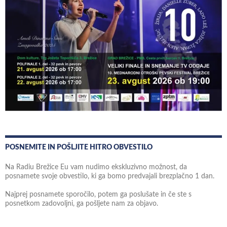
POSNEMITE IN POŠLJITE HITRO OBVESTILO
Na Radiu Brežice Eu vam nudimo ekskluzivno možnost, da
posnamete svoje obvestilo, ki ga bomo predvajali brezplačno 1 dan.
Najprej posnamete sporočilo, potem ga poslušate in če ste s
posnetkom zadovoljni, ga pošljete nam za objavo.