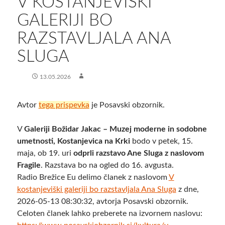
V KOSTANJEVIŠKI
GALERIJI BO
RAZSTAVLJALA ANA
SLUGA
13.05.2026
Avtor
tega prispevka
je Posavski obzornik.
V
Galeriji Božidar Jakac – Muzej moderne in sodobne
umetnosti, Kostanjevica na Krki
bodo v petek, 15.
maja, ob 19. uri
odprli razstavo Ane Sluga z naslovom
Fragile
. Razstava bo na ogled do 16. avgusta.
Radio Brežice Eu delimo članek z naslovom
V
kostanjeviški galeriji bo razstavljala Ana Sluga
z dne,
2026-05-13 08:30:32, avtorja Posavski obzornik.
Celoten članek lahko preberete na izvornem naslovu: