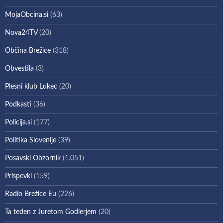
MojaObcina.si
(63)
Nova24TV
(20)
Občina Brežice
(318)
Obvestila
(3)
Plesni klub Lukec
(20)
Podkasti
(36)
Policija.si
(177)
Politika Slovenije
(39)
Posavski Obzornik
(1.051)
Prispevki
(159)
Radio Brežice Eu
(226)
Ta teden z Juretom Godlerjem
(20)