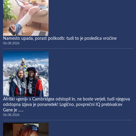
Namesto upada, porast poškodb: tudi to je posledica vročine
06.08.2026
Afriški »genij« s Cambridgea odstopil in, ne boste verjeli, tudi njegova
odstopna izjava je ponaredek! Logično, povprečni IQ prebivalcev
Gane je …..
06.08.2026