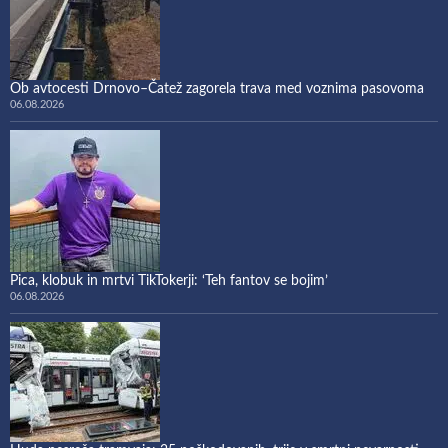
Ob avtocesti Drnovo–Čatež zagorela trava med voznima pasovoma
06.08.2026
Pica, klobuk in mrtvi TikTokerji: ‘Teh fantov se bojim’
06.08.2026