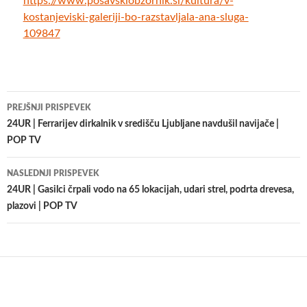
https://www.posavskiobzornik.si/kultura/v-
kostanjeviski-galeriji-bo-razstavljala-ana-sluga-
109847
Krmarjenje
PREJŠNJI PRISPEVEK
po
24UR | Ferrarijev dirkalnik v središču Ljubljane navdušil navijače |
POP TV
prispevkih
NASLEDNJI PRISPEVEK
24UR | Gasilci črpali vodo na 65 lokacijah, udari strel, podrta drevesa,
plazovi | POP TV