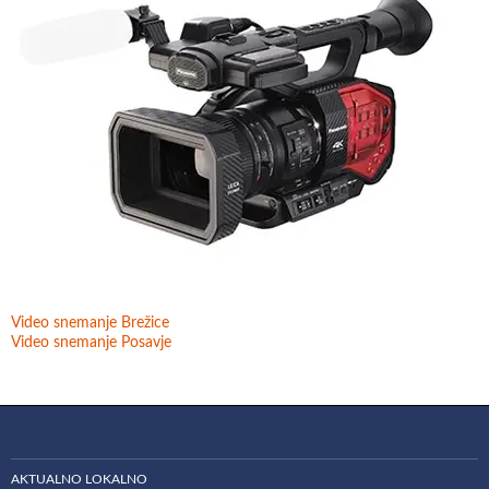
Video snemanje Brežice
Video snemanje Posavje
AKTUALNO LOKALNO