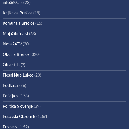
info360.si
(323)
Knjižnica Brežice
(19)
Komunala Brežice
(15)
MojaObcina.si
(63)
Nova24TV
(20)
Občina Brežice
(320)
Obvestila
(3)
Plesni klub Lukec
(20)
Podkasti
(36)
Policija.si
(178)
Politika Slovenije
(39)
Posavski Obzornik
(1.061)
Prispevki
(159)