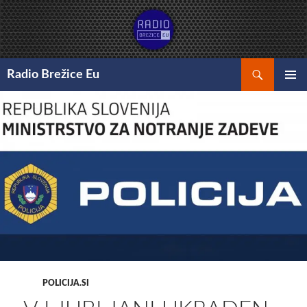
Preskoči
na
vsebino
Išči
Radio Brežice Eu
GLAVNI
MENI
POLICIJA.SI