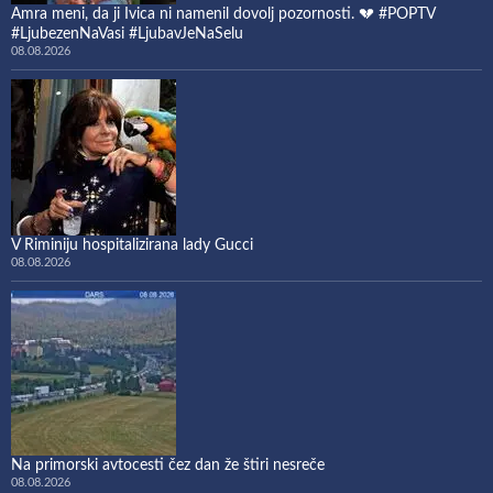
Amra meni, da ji Ivica ni namenil dovolj pozornosti. 💔 #POPTV
#LjubezenNaVasi #LjubavJeNaSelu
08.08.2026
V Riminiju hospitalizirana lady Gucci
08.08.2026
Na primorski avtocesti čez dan že štiri nesreče
08.08.2026