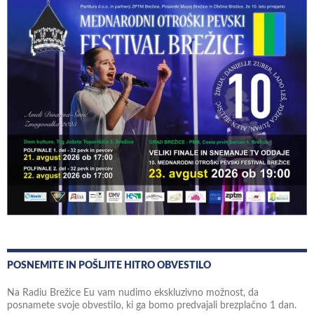
POSNEMITE IN POŠLJITE HITRO OBVESTILO
Na Radiu Brežice Eu vam nudimo ekskluzivno možnost, da
posnamete svoje obvestilo, ki ga bomo predvajali brezplačno 1 dan.