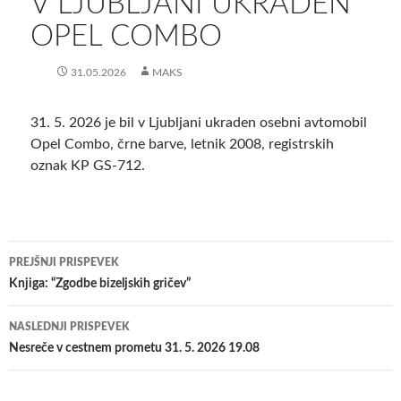
V LJUBLJANI UKRADEN
OPEL COMBO
31.05.2026
MAKS
31. 5. 2026 je bil v Ljubljani ukraden osebni avtomobil
Opel Combo, črne barve, letnik 2008, registrskih
oznak KP GS-712.
Krmarjenje
PREJŠNJI PRISPEVEK
po
Knjiga: “Zgodbe bizeljskih gričev”
prispevkih
NASLEDNJI PRISPEVEK
Nesreče v cestnem prometu 31. 5. 2026 19.08