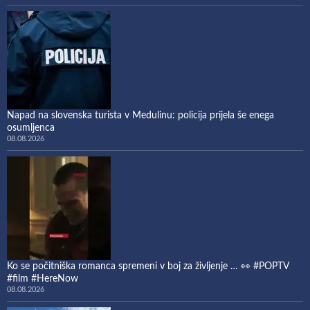
Napad na slovenska turista v Medulinu: policija prijela še enega
osumljenca
08.08.2026
Ko se počitniška romanca spremeni v boj za življenje … 👀 #POPTV
#film #HereNow
08.08.2026