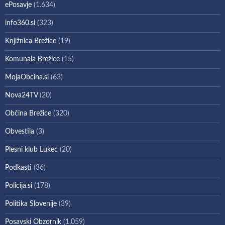
ePosavje
(1.634)
info360.si
(323)
Knjižnica Brežice
(19)
Komunala Brežice
(15)
MojaObcina.si
(63)
Nova24TV
(20)
Občina Brežice
(320)
Obvestila
(3)
Plesni klub Lukec
(20)
Podkasti
(36)
Policija.si
(178)
Politika Slovenije
(39)
Posavski Obzornik
(1.059)