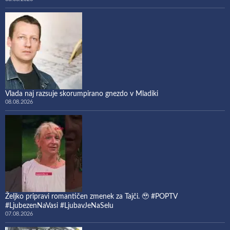
Vlada naj razsuje skorumpirano gnezdo v Mladiki
08.08.2026
Željko pripravi romantičen zmenek za Tajči. 🥹 #POPTV
#LjubezenNaVasi #LjubavJeNaSelu
07.08.2026