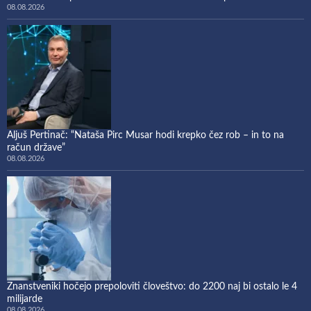
08.08.2026
Aljuš Pertinač: “Nataša Pirc Musar hodi krepko čez rob – in to na
račun države”
08.08.2026
Znanstveniki hočejo prepoloviti človeštvo: do 2200 naj bi ostalo le 4
milijarde
08.08.2026