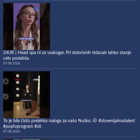
24UR | Head spa ni za vsakogar. Pri določenih težavah lahko stanje
celo poslabša.
07.08.2026
To je bila čisto prelahka naloga za našo Nuško. 🤭 #slovenijaimatalent
#poptvprogram #sit
07.08.2026