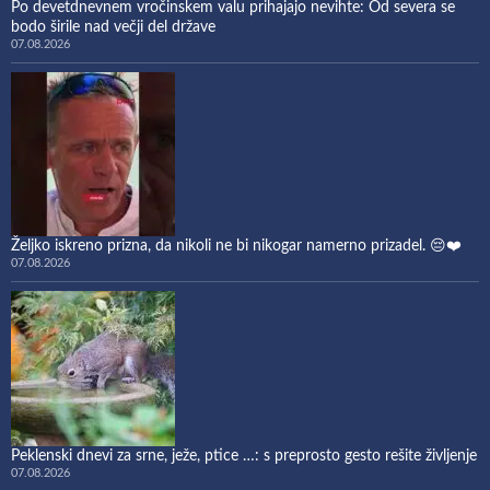
Po devetdnevnem vročinskem valu prihajajo nevihte: Od severa se
bodo širile nad večji del države
07.08.2026
Željko iskreno prizna, da nikoli ne bi nikogar namerno prizadel. 😔❤️
07.08.2026
Peklenski dnevi za srne, ježe, ptice …: s preprosto gesto rešite življenje
07.08.2026