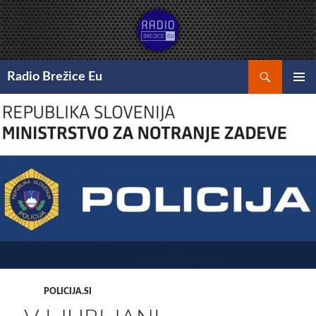
Preskoči
na
vsebino
Išči
Radio Brežice Eu
GLAVNI
MENI
POLICIJA.SI