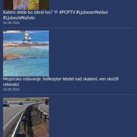
Katero dekle bo izbral Ivo? 💛 #POPTV #LjubezenNaVasi
#LjubavJeNaSelu
06.08.2026
Mojstrsko reševanje: helikopter lebdel nad skalami, ven skočili
reševalci
06.08.2026