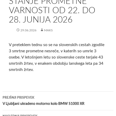
STANJE PROMETNE
VARNOSTI OD 22. DO
28. JUNIJA 2026
29.06.2026
MAKS
V preteklem tednu so se na slovenskih cestah zgodile
3 smrtne prometne nesreče, v katerih so umrle 3
osebe. V letošnjem letu so slovenske ceste terjale 43
smrtnih žrtev, v enakem obdobju lanskega leta pa 34
smrtnih žrtev.
Krmarjenje
PREJŠNJI PRISPEVEK
po
V Ljubljani ukradeno motorno kolo BMW S1000 XR
prispevkih