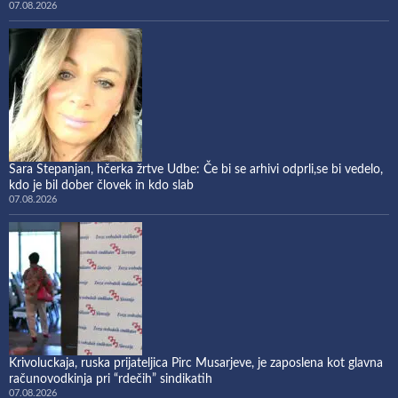
07.08.2026
Sara Stepanjan, hčerka žrtve Udbe: Če bi se arhivi odprli,se bi vedelo,
kdo je bil dober človek in kdo slab
07.08.2026
Krivoluckaja, ruska prijateljica Pirc Musarjeve, je zaposlena kot glavna
računovodkinja pri “rdečih” sindikatih
07.08.2026