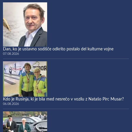
Dan, ko je ustavno sodišče odkrito postalo del kulturne vojne
07.08.2026
Kdo je Rusinja, ki je bila med nesrečo v vozilu z Natašo Pirc Musar?
06.08.2026