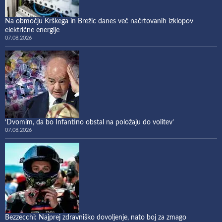
Na območju Krškega in Brežic danes več načrtovanih izklopov
električne energije
07.08.2026
‘Dvomim, da bo Infantino obstal na položaju do volitev’
07.08.2026
Bezzecchi: Najprej zdravniško dovoljenje, nato boj za zmago