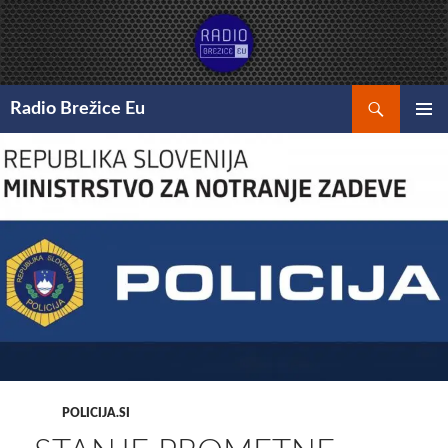
Preskoči
na
vsebino
Išči
Radio Brežice Eu
GLAVNI
MENI
POLICIJA.SI