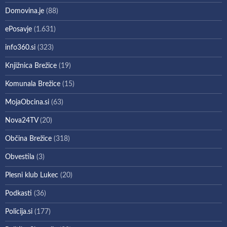
Domovina.je
(88)
ePosavje
(1.631)
info360.si
(323)
Knjižnica Brežice
(19)
Komunala Brežice
(15)
MojaObcina.si
(63)
Nova24TV
(20)
Občina Brežice
(318)
Obvestila
(3)
Plesni klub Lukec
(20)
Podkasti
(36)
Policija.si
(177)