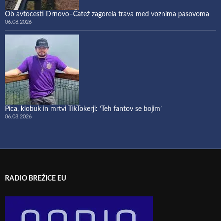
Ob avtocesti Drnovo–Čatež zagorela trava med voznima pasovoma
06.08.2026
Pica, klobuk in mrtvi TikTokerji: ‘Teh fantov se bojim’
06.08.2026
RADIO BREŽICE EU