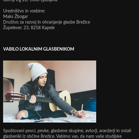
Gornji trg 20, 1000 Ljubljana
Uredništvo in vsebine:
Maks Žbogar
Društvo za razvoj in ohranjanje glasbe Brežice
Župelevec 23, 8258 Kapele
VABILO LOKALNIM GLASBENIKOM
Spoštovani pevci, pevke, glasbene skupine, avtorji, aranžerji in ostali
glasbeniki iz občine Brežice. Vabimo vas, da nam vaše studijske