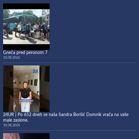
Gneča pred peronom 7
10.08.2026
24UR | Po 652 dneh se naša Sandra Boršić Domnik vrača na vaše
male zaslone.
10.08.2026