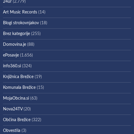
24ur
(2.779)
Art Music Records
(14)
Blogi strokovnjakov
(18)
Brez kategorije
(255)
Domovina.je
(88)
ePosavje
(1.656)
info360.si
(324)
Knjižnica Brežice
(19)
Komunala Brežice
(15)
MojaObcina.si
(63)
Nova24TV
(20)
Občina Brežice
(322)
Obvestila
(3)