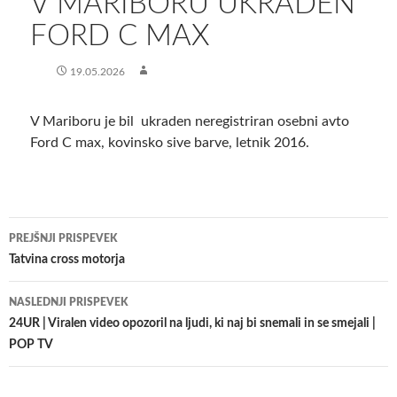
V MARIBORU UKRADEN
FORD C MAX
19.05.2026
V Mariboru je bil ukraden neregistriran osebni avto
Ford C max, kovinsko sive barve, letnik 2016.
Krmarjenje
PREJŠNJI PRISPEVEK
po
Tatvina cross motorja
prispevkih
NASLEDNJI PRISPEVEK
24UR | Viralen video opozoril na ljudi, ki naj bi snemali in se smejali |
POP TV