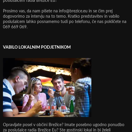
poslušalcem radia Brežice Eu?
Prosimo vas, da nam pišete na info@brezice.eu in se čim prej
dogovorimo za intervju na to temo. Kratko predstavitev in vabilo
poslušalcem lahko posnamemo tudi po telefonu, če nas pokličete na
069 669 069.
VABILO LOKALNIM PODJETNIKOM
Opravljate posel v občini Brežice? Imate posebno ugodno ponudbo
za poslušalce radia Brežice Eu? Ste gostinski lokal in bi želeli