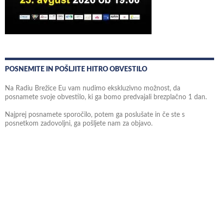
POSNEMITE IN POŠLJITE HITRO OBVESTILO
Na Radiu Brežice Eu vam nudimo ekskluzivno možnost, da
posnamete svoje obvestilo, ki ga bomo predvajali brezplačno 1 dan.
Najprej posnamete sporočilo, potem ga poslušate in če ste s
posnetkom zadovoljni, ga pošljete nam za objavo.