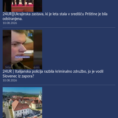
24UR┃Ukrajinska zastava, ki je leta stala v središču Prištine je bila
odstranjena.
10.08.2026
24UR | Italijanska policija razbila kriminalno združbo, jo je vodil
Slovenec iz zapora?
10.08.2026