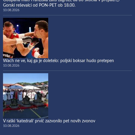
Obupana mati Franziska zato zagrozi, da bo skočila v prepad.😳
Gorski reševalci od PON-PET ob 18.00.
10.08.2026
Wach ne ve, kaj ga je doletelo: poljski boksar hudo pretepen
10.08.2026
​V raški ‘katedrali’ prvič zazvonilo pet novih zvonov
10.08.2026