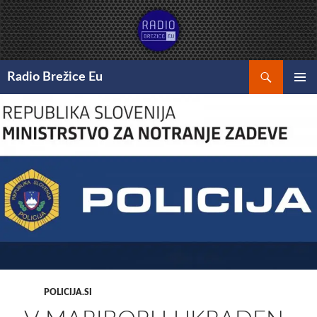
Preskoči
na
vsebino
Išči
Radio Brežice Eu
GLAVNI
MENI
POLICIJA.SI