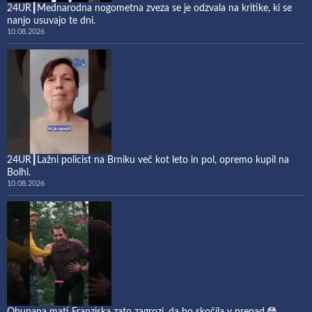
24UR┃Mednarodna nogometna zveza se je odzvala na kritike, ki se
nanjo usuvajo te dni.
10.08.2026
24UR┃Lažni policist na Brniku več kot leto in pol, opremo kupil na
Bolhi.
10.08.2026