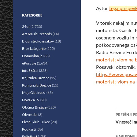
Avtor
tega prispev
KATEGORIJE
V torek nekaj minut 
24ur
(2.730)
motorista. Gasilci 
Art Music Records
(14)
osebnem vozilu in 
Blogi strokovnjakov
(18)
poškodovanega oskr
Brez kategorije
(255)
Radio Brežice Eu d
Domovina.je
(88)
motorist; vlom na 
ePosavje
(1.634)
Posavski obzornik.
info360.si
(323)
https://www.posav
Knjižnica Brežice
(19)
motorist;-vlom-na
Komunala Brežice
(15)
MojaObcina.si
(63)
Nova24TV
(20)
Občina Brežice
(320)
Krmar
Obvestila
(3)
PREJŠNJI P
po
Plesni klub Lukec
(20)
V nesreči n
Podkasti
(36)
prisp
Policija.si
(178)