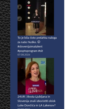
To je bila čisto prelahka naloga
za našo Nuško. 🤭
#slovenijaimatalent
#poptvprogram #sit
07.08.2026
24UR | Bosta Ljubljana in
Slovenija znali izkoristiti obisk
Luke Dončića in LA Lakersov?