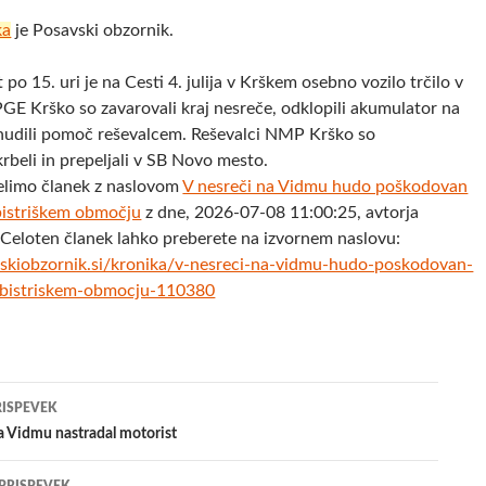
ka
je Posavski obzornik.
po 15. uri je na Cesti 4. julija v Krškem osebno vozilo trčilo v
PGE Krško so zavarovali kraj nesreče, odklopili akumulator na
nudili pomoč reševalcem. Reševalci NMP Krško so
beli in prepeljali v SB Novo mesto.
elimo članek z naslovom
V nesreči na Vidmu hudo poškodovan
bistriškem območju
z dne, 2026-07-08 11:00:25, avtorja
 Celoten članek lahko preberete na izvornem naslovu:
skiobzornik.si/kronika/v-nesreci-na-vidmu-hudo-poskodovan-
-bistriskem-obmocju-110380
jenje
RISPEVEK
a Vidmu nastradal motorist
evkih