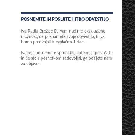
POSNEMITE IN POŠLJITE HITRO OBVESTILO
Na Radiu Brežice Eu vam nudimo ekskluzivno
možnost, da posnamete svoje obvestilo, ki ga
bomo predvajali brezplačno 1 dan.
Najprej posnamete sporočilo, potem ga poslušate
in če ste s posnetkom zadovoljni, ga pošljete nam
za objavo.