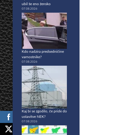
ubil še eno žensko
07.08.2026
Kdo nadzira predsedničine
varnostnike?
07.08.2026
Kaj bi se zgodilo, če pride do
ustavitve NEK?
07.08.2026