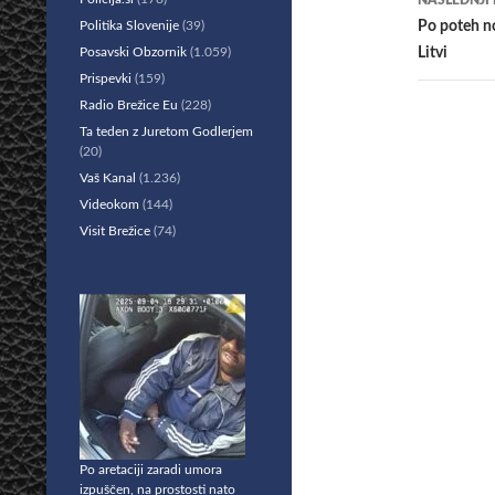
NASLEDNJI
Politika Slovenije
(39)
Po poteh no
Posavski Obzornik
(1.059)
Litvi
Prispevki
(159)
Radio Brežice Eu
(228)
Ta teden z Juretom Godlerjem
(20)
Vaš Kanal
(1.236)
Videokom
(144)
Visit Brežice
(74)
Po aretaciji zaradi umora
izpuščen, na prostosti nato