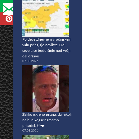
Po devetdnevnem vročinskem
valu prihajajo nevihte: Od
severa se bodo širile nad večji
del države
07.08.2026
Željko iskreno prizna, da nikoli
ne bi nikogar namerno
prizadel. 😔❤️
07.08.2026