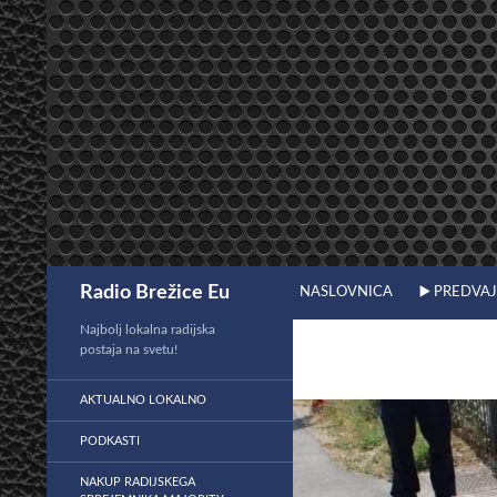
Preskoči
na
vsebino
Išči
Radio Brežice Eu
NASLOVNICA
▶️ PREDVA
Najbolj lokalna radijska
postaja na svetu!
AKTUALNO LOKALNO
PODKASTI
NAKUP RADIJSKEGA