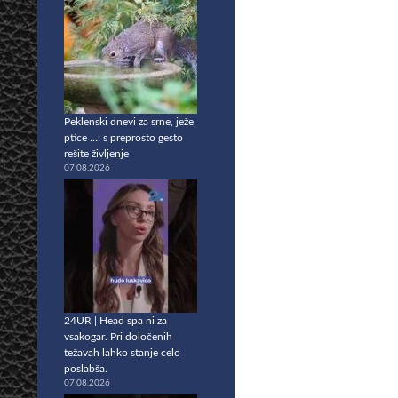
Peklenski dnevi za srne, ježe,
ptice …: s preprosto gesto
rešite življenje
07.08.2026
24UR | Head spa ni za
vsakogar. Pri določenih
težavah lahko stanje celo
poslabša.
07.08.2026