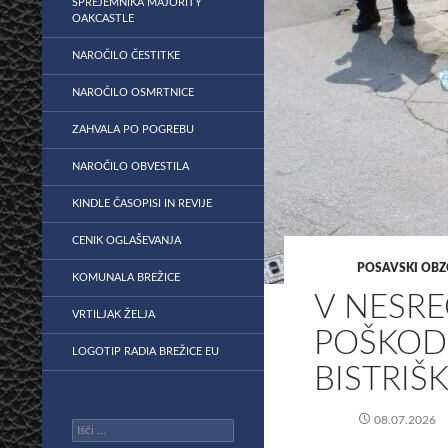
SPREJEMNIKA MAJORITY
OAKCASTLE
NAROČILO ČESTITKE
NAROČILO OSMRTNICE
ZAHVALA PO POGREBU
NAROČILO OBVESTILA
KINDLE ČASOPISI IN REVIJE
CENIK OGLAŠEVANJA
POSAVSKI OBZ
KOMUNALA BREŽICE
V NESR
VRTILJAK ŽELJA
POŠKOD
LOGOTIP RADIA BREŽICE EU
BISTRI
08.07.2026
Išči: