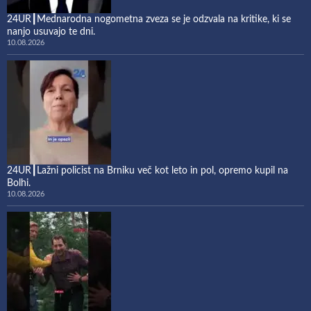
24UR┃Mednarodna nogometna zveza se je odzvala na kritike, ki se
nanjo usuvajo te dni.
10.08.2026
24UR┃Lažni policist na Brniku več kot leto in pol, opremo kupil na
Bolhi.
10.08.2026