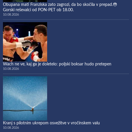
Obupana mati Franziska zato zagrozi, da bo skočila v prepad.😳
Gorski reševalci od PON-PET ob 18.00.
10.08.2026
Wach ne ve, kaj ga je doletelo: poljski boksar hudo pretepen
10.08.2026
Kranj s pilotnim ukrepom osvežitve v vročinskem valu
10.08.2026