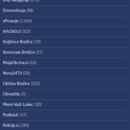
Brez kategorije
(255)
Domovina.je
(88)
ePosavje
(1.656)
info360.si
(323)
Knjižnica Brežice
(19)
Komunala Brežice
(15)
MojaObcina.si
(63)
Nova24TV
(20)
Občina Brežice
(322)
Obvestila
(3)
Plesni klub Lukec
(20)
Podkasti
(37)
Policija.si
(180)