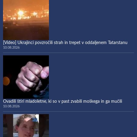
[Video] Ukrajinci povzročili strah in trepet v oddaljenem Tatarstanu
10.08.2026
Ovadili štiri mladoletne, ki so v past zvabili moškega in ga mučili
10.08.2026