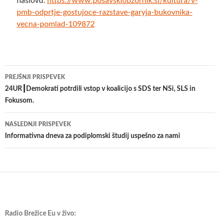
naslovu:
https://www.posavskiobzornik.si/kultura/v-
pmb-odprtje-gostujoce-razstave-garyja-bukovnika-
vecna-pomlad-109872
Krmarjenje
PREJŠNJI PRISPEVEK
po
24UR┃Demokrati potrdili vstop v koalicijo s SDS ter NSi, SLS in
Fokusom.
prispevkih
NASLEDNJI PRISPEVEK
Informativna dneva za podiplomski študij uspešno za nami
Radio Brežice Eu v živo: