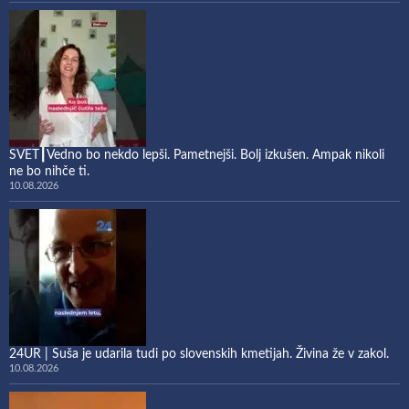
SVET┃Vedno bo nekdo lepši. Pametnejši. Bolj izkušen. Ampak nikoli
ne bo nihče ti.
10.08.2026
24UR | Suša je udarila tudi po slovenskih kmetijah. Živina že v zakol.
10.08.2026