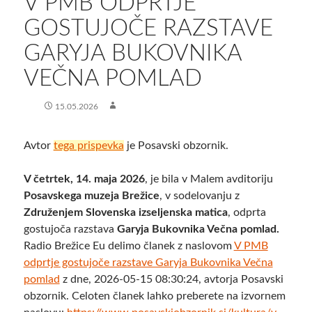
V PMB ODPRTJE
GOSTUJOČE RAZSTAVE
GARYJA BUKOVNIKA
VEČNA POMLAD
15.05.2026
Avtor
tega prispevka
je Posavski obzornik.
V četrtek, 14. maja 2026
, je bila v Malem avditoriju
Posavskega muzeja Brežice
, v sodelovanju z
Združenjem Slovenska izseljenska matica
, odprta
gostujoča razstava
Garyja Bukovnika Večna pomlad.
Radio Brežice Eu delimo članek z naslovom
V PMB
odprtje gostujoče razstave Garyja Bukovnika Večna
pomlad
z dne, 2026-05-15 08:30:24, avtorja Posavski
obzornik. Celoten članek lahko preberete na izvornem