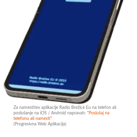
Za namestitev aplikacije Radio Brežice Eu na telefon ali
poslušanje na iOS / Android napravah:
"Poslušaj na
telefonu ali namesti"
(Progresivna Web Aplikacija)