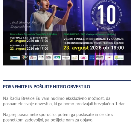
POSNEMITE IN POŠLJITE HITRO OBVESTILO
Na Radiu Brežice Eu vam nudimo ekskluzivno možnost, da
posnamete svoje obvestilo, ki ga bomo predvajali brezplačno 1 dan.
Najprej posnamete sporočilo, potem ga poslušate in če ste s
posnetkom zadovoljni, ga pošljete nam za objavo.