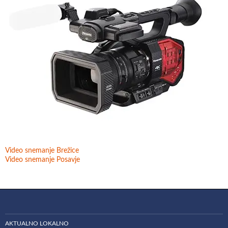
Video snemanje Brežice
Video snemanje Posavje
AKTUALNO LOKALNO