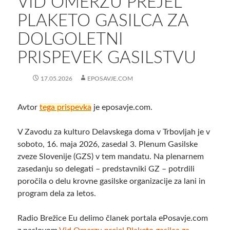
VID OMERZU PREJEL
PLAKETO GASILCA ZA
DOLGOLETNI
PRISPEVEK GASILSTVU
17.05.2026
EPOSAVJE.COM
Avtor
tega prispevka
je eposavje.com.
V Zavodu za kulturo Delavskega doma v Trbovljah je v
soboto, 16. maja 2026, zasedal 3. Plenum Gasilske
zveze Slovenije (GZS) v tem mandatu. Na plenarnem
zasedanju so delegati – predstavniki GZ – potrdili
poročila o delu krovne gasilske organizacije za lani in
program dela za letos.
Radio Brežice Eu delimo članek portala ePosavje.com