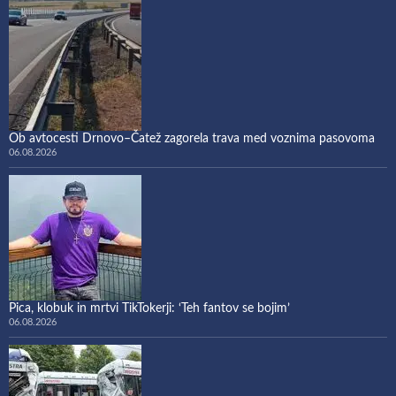
Ob avtocesti Drnovo–Čatež zagorela trava med voznima pasovoma
06.08.2026
Pica, klobuk in mrtvi TikTokerji: ‘Teh fantov se bojim’
06.08.2026