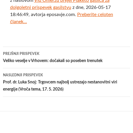
z naslovom
Vid Omerzu prejel Plaketo gasilca za
dolgoletni prispevek gasilstvu
z dne, 2026-05-17
18:46:49, avtorja eposavje.com.
Preberite celoten
članek...
Krmarjenje
PREJŠNJI PRISPEVEK
po
Veliko veselje v Vrhovem: dočakali so poseben trenutek
prispevkih
NASLEDNJI PRISPEVEK
Prof. dr. Luka Snoj: Trgovcem najbolj ustrezajo nestanovitni viri
energije (Vroča tema, 17. 5. 2026)