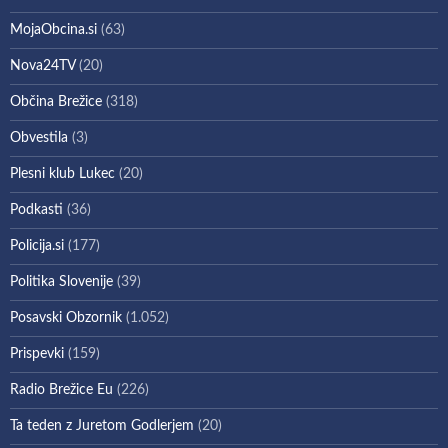
MojaObcina.si
(63)
Nova24TV
(20)
Občina Brežice
(318)
Obvestila
(3)
Plesni klub Lukec
(20)
Podkasti
(36)
Policija.si
(177)
Politika Slovenije
(39)
Posavski Obzornik
(1.052)
Prispevki
(159)
Radio Brežice Eu
(226)
Ta teden z Juretom Godlerjem
(20)