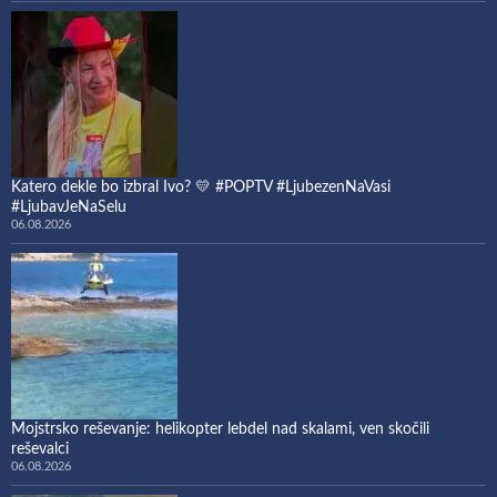
Katero dekle bo izbral Ivo? 💛 #POPTV #LjubezenNaVasi
#LjubavJeNaSelu
06.08.2026
Mojstrsko reševanje: helikopter lebdel nad skalami, ven skočili
reševalci
06.08.2026