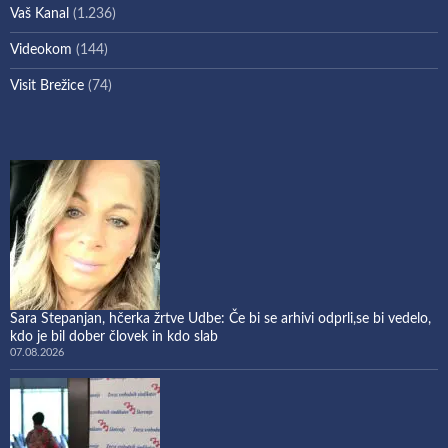
Vaš Kanal
(1.236)
Videokom
(144)
Visit Brežice
(74)
Sara Stepanjan, hčerka žrtve Udbe: Če bi se arhivi odprli,se bi vedelo,
kdo je bil dober človek in kdo slab
07.08.2026