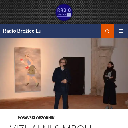
Preskoči
na
vsebino
Išči
Radio Brežice Eu
GLAVNI
MENI
POSAVSKI OBZORNIK