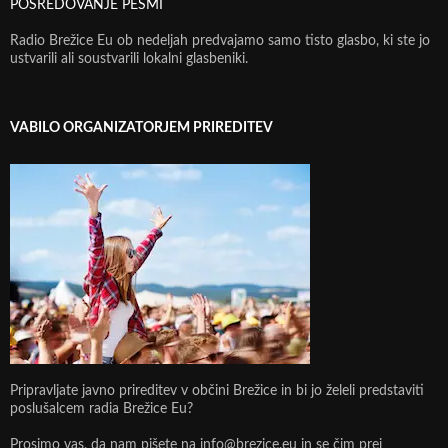
POSREDOVANJE PESMI
Radio Brežice Eu ob nedeljah predvajamo samo tisto glasbo, ki ste jo
ustvarili ali soustvarili lokalni glasbeniki.
VABILO ORGANIZATORJEM PRIREDITEV
Pripravljate javno prireditev v občini Brežice in bi jo želeli predstaviti
poslušalcem radia Brežice Eu?
Prosimo vas, da nam pišete na info@brezice.eu in se čim prej