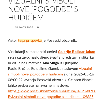
​VIZUALNI SIMBOLI
NOVE ‘POGODBE’ S
HUDIČEM
16.05.2026
Avtor
tega prispevka
je Posavski obzornik.
V nekdanji samostanski cerkvi
Galerije Božidar Jakac
se z razstavo, naslovljeno
Fragile
, predstavlja slikarka
in vizualna umetnica
Ana Sluga
iz Ljubljane.
Radio Brežice Eu delimo članek z naslovom
​Vizualni
simboli nove 'pogodbe' s hudičem
z dne, 2026-05-16
08:00:22, avtorja Posavski obzornik. Celoten članek
lahko preberete na izvornem naslovu:
https://www.posavskiobzornik.si/kultura/%E2%80%8
Bvizualni-simboli-nove-pogodbe-s-hudicem-109885