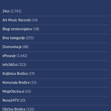
24ur
(2.741)
Art Music Records
(14)
Blogi strokovnjakov
(18)
Brez kategorije
(255)
Domovina.je
(88)
ePosavje
(1.642)
info360.si
(323)
Knjižnica Brežice
(19)
Komunala Brežice
(15)
MojaObcina.si
(63)
Nova24TV
(20)
Občina Brežice
(320)