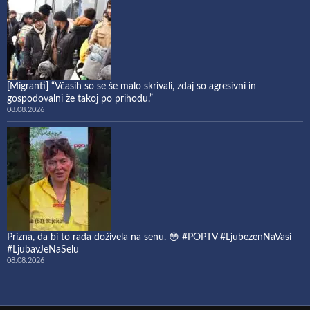
[Migranti] “Včasih so se še malo skrivali, zdaj so agresivni in
gospodovalni že takoj po prihodu.”
08.08.2026
Prizna, da bi to rada doživela na senu. 😳 #POPTV #LjubezenNaVasi
#LjubavJeNaSelu
08.08.2026