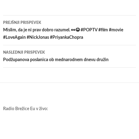
Krmarjenje
PREJŠNJI PRISPEVEK
po
Mislim, da je ni prav dobro razumel. 👀😂 #POPTV #film #movie
#LoveAgain #NickJonas #PriyankaChopra
prispevkih
NASLEDNJI PRISPEVEK
Podžupanova poslanica ob mednarodnem dnevu družin
Radio Brežice Eu v živo: