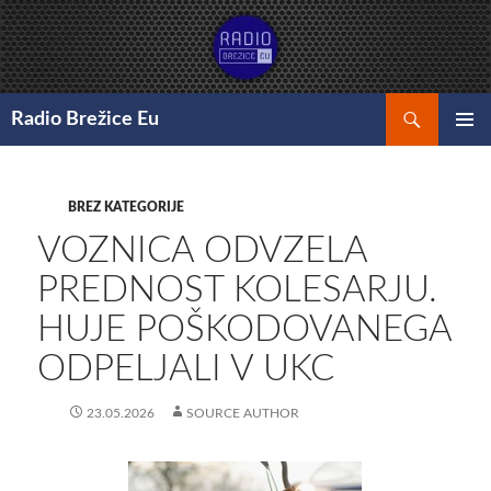
Preskoči
na
vsebino
Išči
Radio Brežice Eu
GLAVNI
MENI
BREZ KATEGORIJE
VOZNICA ODVZELA
PREDNOST KOLESARJU.
HUJE POŠKODOVANEGA
ODPELJALI V UKC
23.05.2026
SOURCE AUTHOR