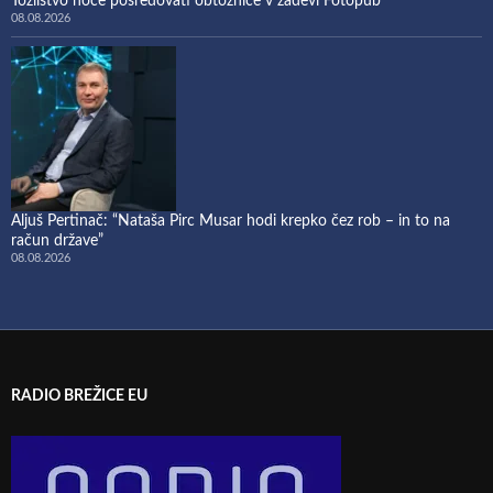
Tožilstvo noče posredovati obtožnice v zadevi Fotopub
08.08.2026
Aljuš Pertinač: “Nataša Pirc Musar hodi krepko čez rob – in to na
račun države”
08.08.2026
RADIO BREŽICE EU