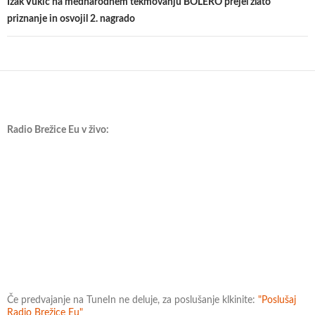
Izak Vukič na mednarodnem tekmovanju BOLERO prejel zlato
priznanje in osvojil 2. nagrado
Radio Brežice Eu v živo:
Če predvajanje na TuneIn ne deluje, za poslušanje klkinite:
"Poslušaj
Radio Brežice Eu"