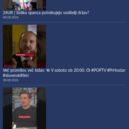
24UR | Koliko spanca potrebujejo voditelji držav?
08.08.2026
Več promilov, več težav. 🍻 V soboto ob 20:00. 📺 #POPTV #PrHostar
#slovenskifilmi
08.08.2026