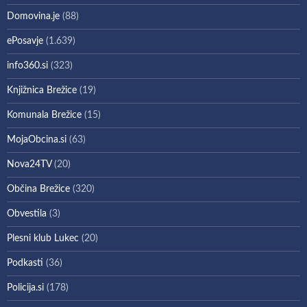
Domovina.je
(88)
ePosavje
(1.639)
info360.si
(323)
Knjižnica Brežice
(19)
Komunala Brežice
(15)
MojaObcina.si
(63)
Nova24TV
(20)
Občina Brežice
(320)
Obvestila
(3)
Plesni klub Lukec
(20)
Podkasti
(36)
Policija.si
(178)