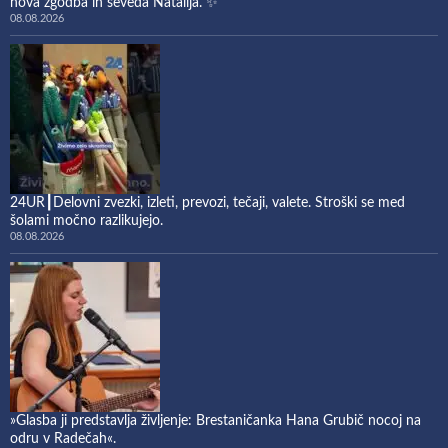
nova zgodba in seveda Natalija. ✨
08.08.2026
24UR┃Delovni zvezki, izleti, prevozi, tečaji, valete. Stroški se med
šolami močno razlikujejo.
08.08.2026
»Glasba ji predstavlja življenje: Brestaničanka Hana Grubič nocoj na
odru v Radečah«.