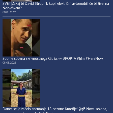
SVET|Zakaj bi David Stropnik kupil električni avtomobil, če bi živel na
Norveškem?
08.08.2026
Sophie spozna skrivnostnega Giulia. 👀 #POPTV #film #HereNow
08.08.2026
Danes se je začelo snemanje 13. sezone Kmetije! 🎬🌾 Nova sezona,