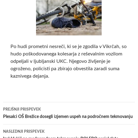
Po hudi prometni nesreči, ki se je zgodila v Vikrčah, so
hudo poškodovanega kolesarja z reševalnim vozilom
odpeljali v ljubljanski UKC. Njegovo življenje je
ogroženo, policisti pa zbirajo obvestila zaradi suma
kaznivega dejanja.
Krmarjenje
PREJŠNJI PRISPEVEK
po
Plesalci OŠ Brežice dosegli izjemen uspeh na področnem tekmovanju
prispevkih
NASLEDNJI PRISPEVEK