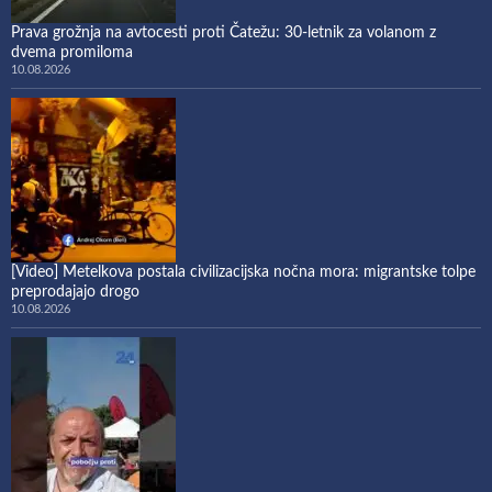
Prava grožnja na avtocesti proti Čatežu: 30-letnik za volanom z
dvema promiloma
10.08.2026
[Video] Metelkova postala civilizacijska nočna mora: migrantske tolpe
preprodajajo drogo
10.08.2026