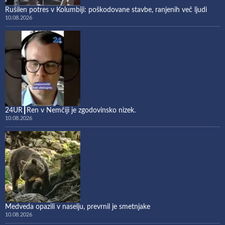
Rušilen potres v Kolumbiji: poškodovane stavbe, ranjenih več ljudi
10.08.2026
24UR┃Ren v Nemčiji je zgodovinsko nizek.
10.08.2026
Medveda opazili v naselju, prevrnil je smetnjake
10.08.2026