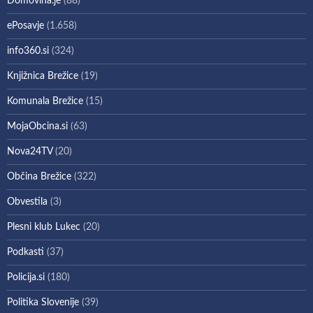
Domovina.je
(88)
ePosavje
(1.658)
info360.si
(324)
Knjižnica Brežice
(19)
Komunala Brežice
(15)
MojaObcina.si
(63)
Nova24TV
(20)
Občina Brežice
(322)
Obvestila
(3)
Plesni klub Lukec
(20)
Podkasti
(37)
Policija.si
(180)
Politika Slovenije
(39)