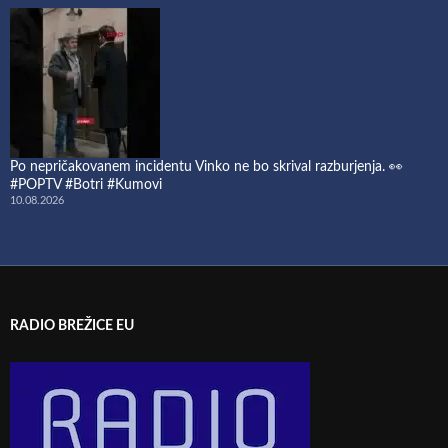
Po nepričakovanem incidentu Vinko ne bo skrival razburjenja. 👀
#POPTV #Botri #Kumovi
10.08.2026
RADIO BREŽICE EU