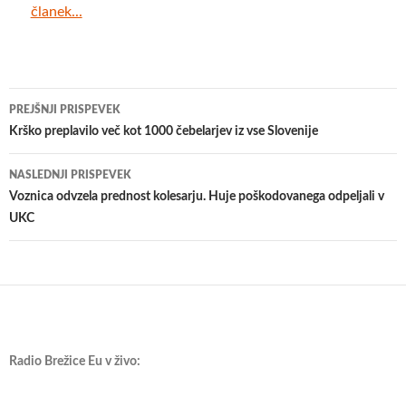
članek...
Krmarjenje
PREJŠNJI PRISPEVEK
po
​Krško preplavilo več kot 1000 čebelarjev iz vse Slovenije
prispevkih
NASLEDNJI PRISPEVEK
Voznica odvzela prednost kolesarju. Huje poškodovanega odpeljali v
UKC
Radio Brežice Eu v živo: