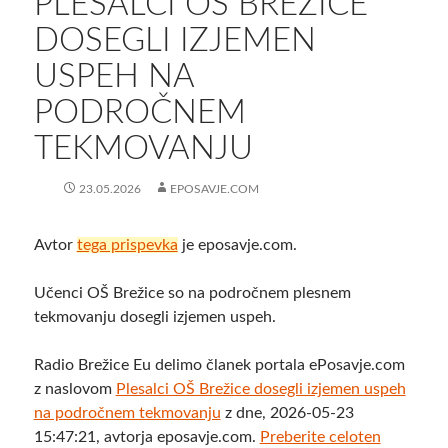
PLESALCI OŠ BREŽICE
DOSEGLI IZJEMEN
USPEH NA
PODROČNEM
TEKMOVANJU
23.05.2026
EPOSAVJE.COM
Avtor
tega prispevka
je eposavje.com.
Učenci OŠ Brežice so na področnem plesnem
tekmovanju dosegli izjemen uspeh.
Radio Brežice Eu delimo članek portala ePosavje.com
z naslovom
Plesalci OŠ Brežice dosegli izjemen uspeh
na področnem tekmovanju
z dne, 2026-05-23
15:47:21, avtorja eposavje.com.
Preberite celoten