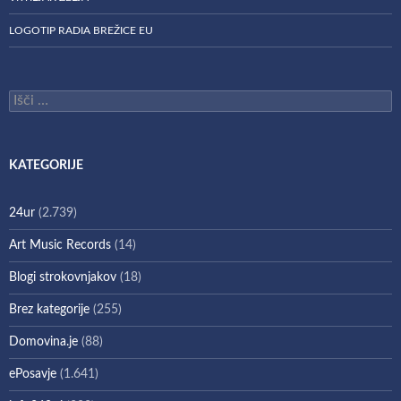
LOGOTIP RADIA BREŽICE EU
Išči:
KATEGORIJE
24ur
(2.739)
Art Music Records
(14)
Blogi strokovnjakov
(18)
Brez kategorije
(255)
Domovina.je
(88)
ePosavje
(1.641)