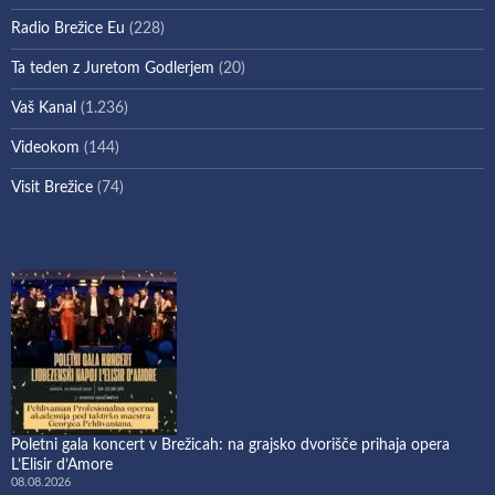
Radio Brežice Eu
(228)
Ta teden z Juretom Godlerjem
(20)
Vaš Kanal
(1.236)
Videokom
(144)
Visit Brežice
(74)
Poletni gala koncert v Brežicah: na grajsko dvorišče prihaja opera
L’Elisir d’Amore
08.08.2026