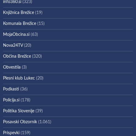
info360.si
(323)
Knjižnica Brežice
(19)
Komunala Brežice
(15)
MojaObcina.si
(63)
Nova24TV
(20)
Občina Brežice
(320)
Obvestila
(3)
Plesni klub Lukec
(20)
Podkasti
(36)
Policija.si
(178)
Politika Slovenije
(39)
Posavski Obzornik
(1.061)
Prispevki
(159)