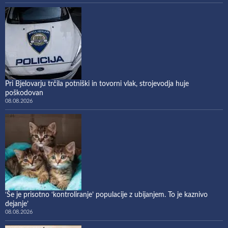
Pri Bjelovarju trčila potniški in tovorni vlak, strojevodja huje
poškodovan
08.08.2026
‘Še je prisotno ‘kontroliranje’ populacije z ubijanjem. To je kaznivo
dejanje’
08.08.2026