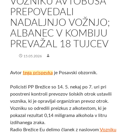
VOZNIKU AVTOBUSA
PREPOVEDALI
NADALJNJO VOŽNJO;
ALBANEC V KOMBIJU
PREVAŽAL 18 TUJCEV
15.05.2026
Avtor
tega prispevka
je Posavski obzornik.
Policisti PP Brežice so 14. 5. nekaj po 7. uri pri
poostreni kontroli prevozov šolskih otrok ustavili
voznika, ki je opravljal organiziran prevoz otrok.
Vozniku so odredili preizkus z alkotestom, ki je
pokazal rezultat 0,14 miligrama alkohola v litru
izdihanega zraka.
Radio Brežice Eu delimo članek z naslovom
Vozniku