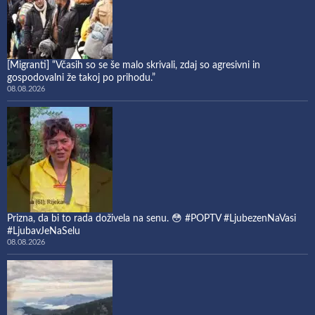
[Migranti] “Včasih so se še malo skrivali, zdaj so agresivni in
gospodovalni že takoj po prihodu.”
08.08.2026
Prizna, da bi to rada doživela na senu. 😳 #POPTV #LjubezenNaVasi
#LjubavJeNaSelu
08.08.2026