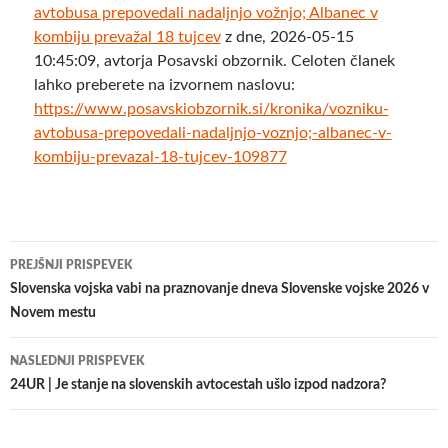
avtobusa prepovedali nadaljnjo vožnjo; Albanec v
kombiju prevažal 18 tujcev
z dne, 2026-05-15
10:45:09, avtorja Posavski obzornik. Celoten članek
lahko preberete na izvornem naslovu:
https://www.posavskiobzornik.si/kronika/vozniku-
avtobusa-prepovedali-nadaljnjo-voznjo;-albanec-v-
kombiju-prevazal-18-tujcev-109877
Krmarjenje
PREJŠNJI PRISPEVEK
po
Slovenska vojska vabi na praznovanje dneva Slovenske vojske 2026 v
Novem mestu
prispevkih
NASLEDNJI PRISPEVEK
24UR | Je stanje na slovenskih avtocestah ušlo izpod nadzora?