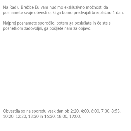
Na Radiu Brežice Eu vam nudimo ekskluzivno možnost, da
posnamete svoje obvestilo, ki ga bomo predvajali brezplačno 1 dan.
Najprej posnamete sporočilo, potem ga poslušate in če ste s
posnetkom zadovoljni, ga pošljete nam za objavo.
Obvestila so na sporedu vsak dan ob 2:20, 4:00, 6:00, 7:30, 8:53,
10:20, 12:20, 13:30 in 16:30, 18:00, 19:00.