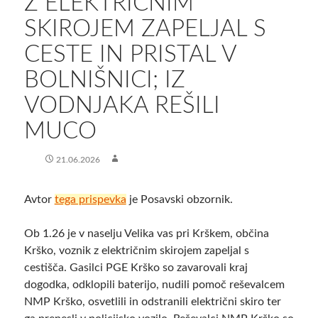
Z ELEKTRIČNIM
SKIROJEM ZAPELJAL S
CESTE IN PRISTAL V
BOLNIŠNICI; IZ
VODNJAKA REŠILI
MUCO
21.06.2026
Avtor
tega prispevka
je Posavski obzornik.
Ob 1.26 je v naselju Velika vas pri Krškem, občina
Krško, voznik z električnim skirojem zapeljal s
cestišča. Gasilci PGE Krško so zavarovali kraj
dogodka, odklopili baterijo, nudili pomoč reševalcem
NMP Krško, osvetlili in odstranili električni skiro ter