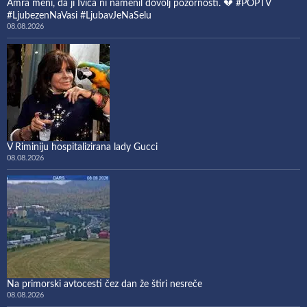
Amra meni, da ji Ivica ni namenil dovolj pozornosti. 💔 #POPTV
#LjubezenNaVasi #LjubavJeNaSelu
08.08.2026
V Riminiju hospitalizirana lady Gucci
08.08.2026
Na primorski avtocesti čez dan že štiri nesreče
08.08.2026