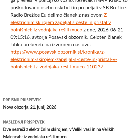
ga prenesli v policijsko vozilo. Reševalci NMP Krško so
poškodovano osebo oskrbeli in prepeljali v SB Brežice.
Radio Brežice Eu delimo članek z naslovom
Z
električnim skirojem zapeljal s ceste in pristal v
bolnišnici; iz vodnjaka rešili muco
z dne, 2026-06-21
09:15:16, avtorja Posavski obzornik. Celoten članek
lahko preberete na izvornem naslovu:
https://www.posavskiobzornik.si/kronika/z-
elektricnim-skirojem-zapeljal-s-ceste-in-pristal-v-
bolnisnici;-iz-vodnjaka-resili-muco-110237
Krmarjenje
PREJŠNJI PRISPEVEK
po
Nova obzorja, 21. junij 2026
prispevkih
NASLEDNJI PRISPEVEK
Dve nesreči z električnim skirojem, v Veliki vasi in na Velikih
Malencah; iz vodnjaka rešili muco