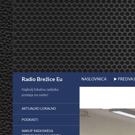
Preskoči
na
vsebino
Išči
Radio Brežice Eu
NASLOVNICA
▶️ PREDVA
Najbolj lokalna radijska
postaja na svetu!
AKTUALNO LOKALNO
PODKASTI
NAKUP RADIJSKEGA