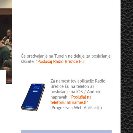
Če predvajanje na TuneIn ne deluje, za poslušanje
klkinite:
"Poslušaj Radio Brežice Eu"
Za namestitev aplikacije Radio
Brežice Eu na telefon ali
poslušanje na iOS / Android
napravah:
"Poslušaj na
telefonu ali namesti"
(Progresivna Web Aplikacija)