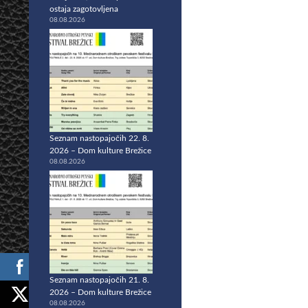
ostaja zagotovljena
08.08.2026
Seznam nastopajočih 22. 8.
2026 – Dom kulture Brežice
08.08.2026
Seznam nastopajočih 21. 8.
2026 – Dom kulture Brežice
08.08.2026