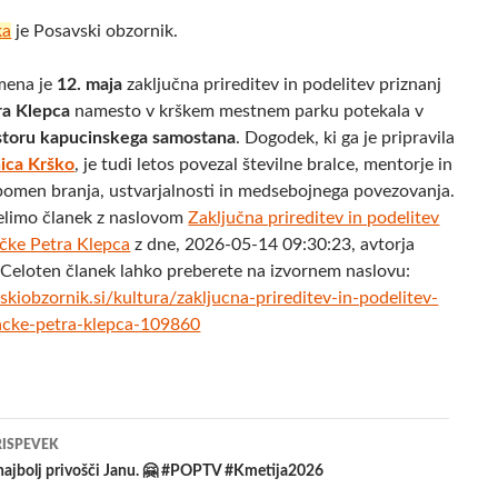
ka
je Posavski obzornik.
mena je
12. maja
zaključna prireditev in podelitev priznanj
ra Klepca
namesto v krškem mestnem parku potekala v
storu kapucinskega samostana
. Dogodek, ki ga je pripravila
nica Krško
, je tudi letos povezal številne bralce, mentorje in
 pomen branja, ustvarjalnosti in medsebojnega povezovanja.
elimo članek z naslovom
Zaključna prireditev in podelitev
ačke Petra Klepca
z dne, 2026-05-14 09:30:23, avtorja
 Celoten članek lahko preberete na izvornem naslovu:
kiobzornik.si/kultura/zakljucna-prireditev-in-podelitev-
nacke-petra-klepca-109860
jenje
RISPEVEK
najbolj privošči Janu. 🤗 #POPTV #Kmetija2026