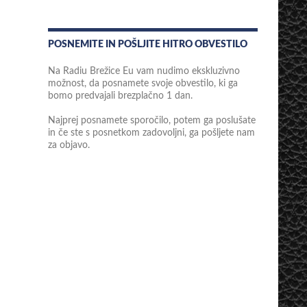
POSNEMITE IN POŠLJITE HITRO OBVESTILO
Na Radiu Brežice Eu vam nudimo ekskluzivno
možnost, da posnamete svoje obvestilo, ki ga
bomo predvajali brezplačno 1 dan.
Najprej posnamete sporočilo, potem ga poslušate
in če ste s posnetkom zadovoljni, ga pošljete nam
za objavo.