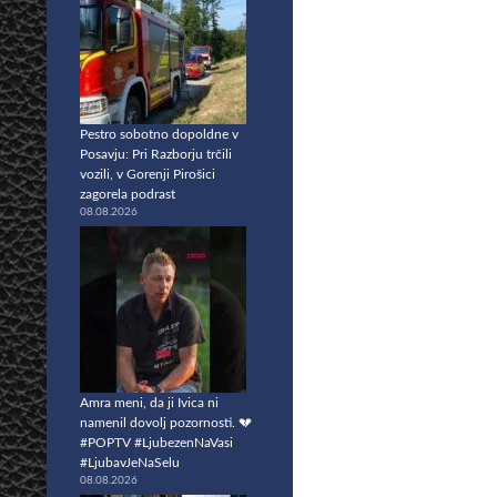
Pestro sobotno dopoldne v
Posavju: Pri Razborju trčili
vozili, v Gorenji Pirošici
zagorela podrast
08.08.2026
Amra meni, da ji Ivica ni
namenil dovolj pozornosti. 💔
#POPTV #LjubezenNaVasi
#LjubavJeNaSelu
08.08.2026