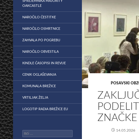
SPREJEMNIKA MAJORITY
OAKCASTLE
NAROČILO ČESTITKE
NAROČILO OSMRTNICE
ZAHVALA PO POGREBU
NAROČILO OBVESTILA
KINDLE ČASOPISI IN REVIJE
CENIK OGLAŠEVANJA
POSAVSKI OBZ
KOMUNALA BREŽICE
ZAKLJUČ
VRTILJAK ŽELJA
PODELIT
LOGOTIP RADIA BREŽICE EU
ZNAČKE
14.05.2026
Išči: