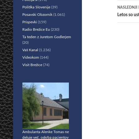
prisp
Politika Slovenije
(39)
NASLEDNJI
Posavski Obzornik
(1.061)
​Letos so us
Prispevki
(159)
Radio Brežice Eu
(230)
Ta teden z Juretom Godlerjem
(20)
Vaš Kanal
(1.236)
Videokom
(144)
Visit Brežice
(74)
Ambulanta Alenke Tomas ne
deluje več, oskrba pacientov