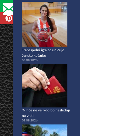
Transspolni igralec uničuje
žensko košarko
08.08.2026
‘Nihče ne ve, kdo bo naslednji
na vrsti’
08.08.2026