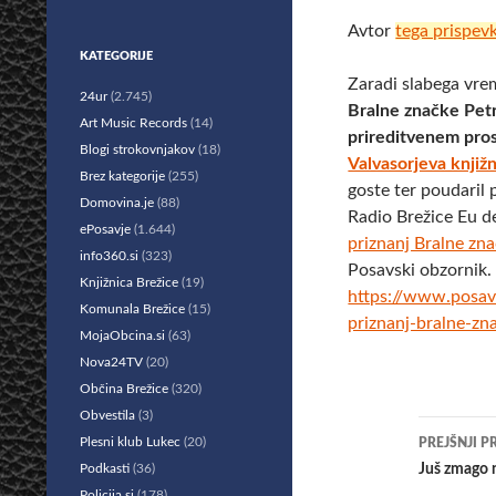
Avtor
tega prispev
KATEGORIJE
Zaradi slabega vre
24ur
(2.745)
Bralne značke Pet
Art Music Records
(14)
prireditvenem pro
Blogi strokovnjakov
(18)
Valvasorjeva knjiž
Brez kategorije
(255)
goste ter poudaril
Domovina.je
(88)
Radio Brežice Eu d
ePosavje
(1.644)
priznanj Bralne zn
info360.si
(323)
Posavski obzornik.
Knjižnica Brežice
(19)
https://www.posavs
Komunala Brežice
(15)
priznanj-bralne-z
MojaObcina.si
(63)
Nova24TV
(20)
Občina Brežice
(320)
Obvestila
(3)
Krmar
Plesni klub Lukec
(20)
PREJŠNJI P
po
Podkasti
(36)
Juš zmago 
Policija.si
(178)