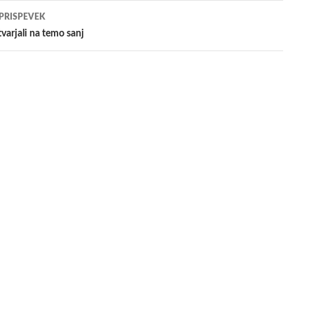
evkih
 PRISPEVEK
tvarjali na temo sanj