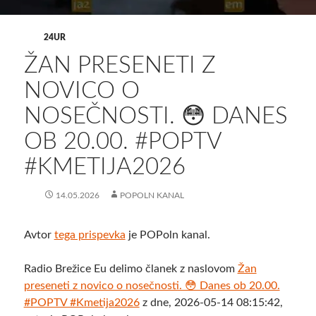
24UR
ŽAN PRESENETI Z
NOVICO O
NOSEČNOSTI. 😳 DANES
OB 20.00. #POPTV
#KMETIJA2026
14.05.2026
POPOLN KANAL
Avtor
tega prispevka
je POPoln kanal.
Radio Brežice Eu delimo članek z naslovom
Žan
preseneti z novico o nosečnosti. 😳 Danes ob 20.00.
#POPTV #Kmetija2026
z dne, 2026-05-14 08:15:42,