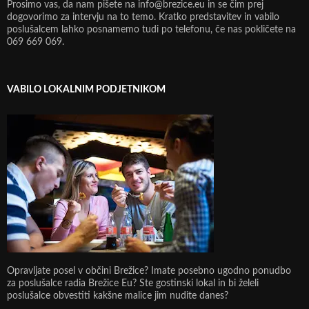
Prosimo vas, da nam pišete na info@brezice.eu in se čim prej
dogovorimo za intervju na to temo. Kratko predstavitev in vabilo
poslušalcem lahko posnamemo tudi po telefonu, če nas pokličete na
069 669 069.
VABILO LOKALNIM PODJETNIKOM
Opravljate posel v občini Brežice? Imate posebno ugodno ponudbo
za poslušalce radia Brežice Eu? Ste gostinski lokal in bi želeli
poslušalce obvestiti kakšne malice jim nudite danes?