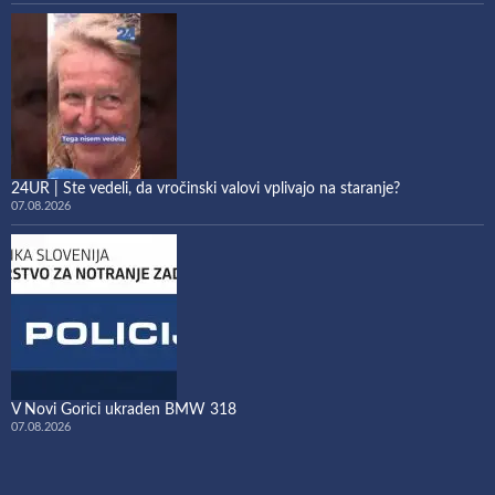
24UR | Ste vedeli, da vročinski valovi vplivajo na staranje?
07.08.2026
V Novi Gorici ukraden BMW 318
07.08.2026