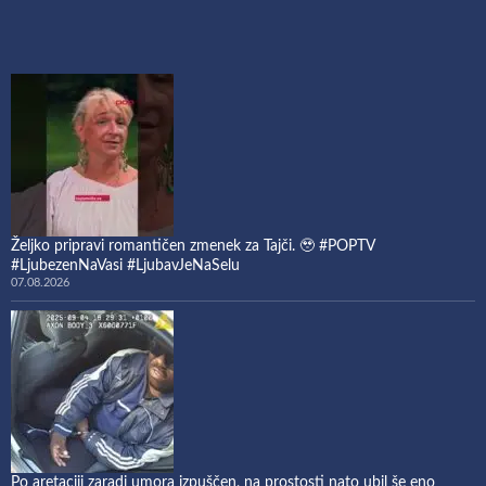
Željko pripravi romantičen zmenek za Tajči. 🥹 #POPTV
#LjubezenNaVasi #LjubavJeNaSelu
07.08.2026
Po aretaciji zaradi umora izpuščen, na prostosti nato ubil še eno