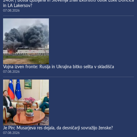
24UR | Bosta Ljubljana in Slovenija znali izkoristiti obisk Luke Dončića
in LA Lakersov?
07.08.2026
Vojna izven fronte: Rusija in Ukrajina bitko selita v skladišča
07.08.2026
Je Pirc Musarjeva res dejala, da desničarji sovražijo ženske?
07.08.2026