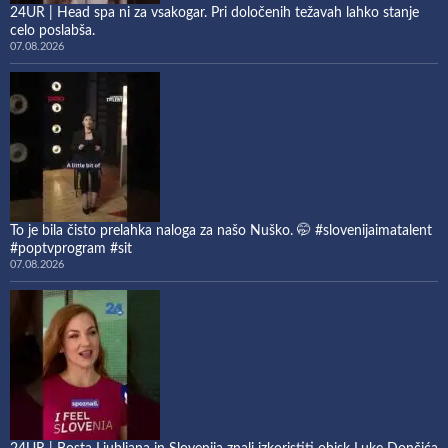
24UR | Head spa ni za vsakogar. Pri določenih težavah lahko stanje
celo poslabša.
07.08.2026
To je bila čisto prelahka naloga za našo Nuško. 🤭 #slovenijaimatalent
#poptvprogram #sit
07.08.2026