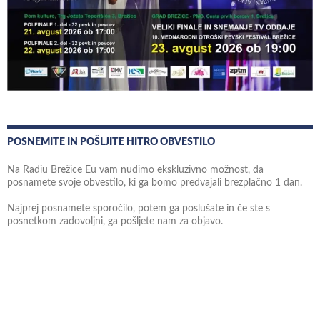
POSNEMITE IN POŠLJITE HITRO OBVESTILO
Na Radiu Brežice Eu vam nudimo ekskluzivno možnost, da
posnamete svoje obvestilo, ki ga bomo predvajali brezplačno 1 dan.
Najprej posnamete sporočilo, potem ga poslušate in če ste s
posnetkom zadovoljni, ga pošljete nam za objavo.