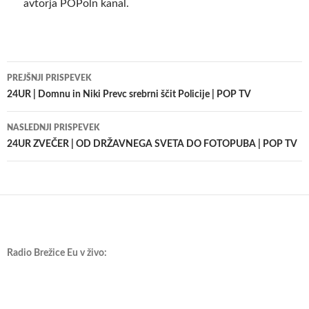
avtorja POPoln kanal.
Krmarjenje
PREJŠNJI PRISPEVEK
po
24UR | Domnu in Niki Prevc srebrni ščit Policije | POP TV
prispevkih
NASLEDNJI PRISPEVEK
24UR ZVEČER | OD DRŽAVNEGA SVETA DO FOTOPUBA | POP TV
Radio Brežice Eu v živo: