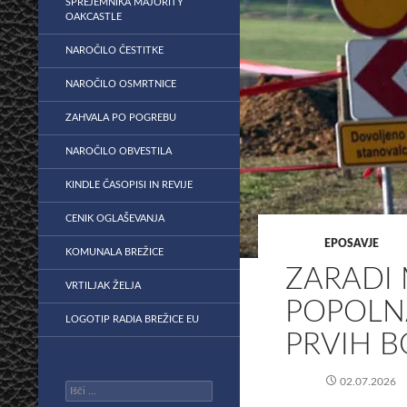
SPREJEMNIKA MAJORITY
OAKCASTLE
NAROČILO ČESTITKE
NAROČILO OSMRTNICE
ZAHVALA PO POGREBU
NAROČILO OBVESTILA
KINDLE ČASOPISI IN REVIJE
CENIK OGLAŠEVANJA
EPOSAVJE
KOMUNALA BREŽICE
ZARADI
VRTILJAK ŽELJA
POPOLN
LOGOTIP RADIA BREŽICE EU
PRVIH B
02.07.2026
Išči: