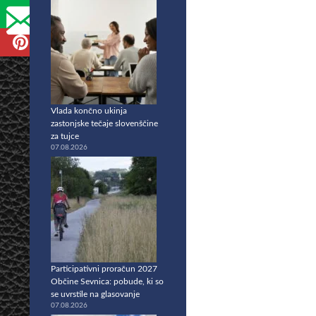
Vlada končno ukinja
zastonjske tečaje slovenščine
za tujce
07.08.2026
Participativni proračun 2027
Občine Sevnica: pobude, ki so
se uvrstile na glasovanje
07.08.2026