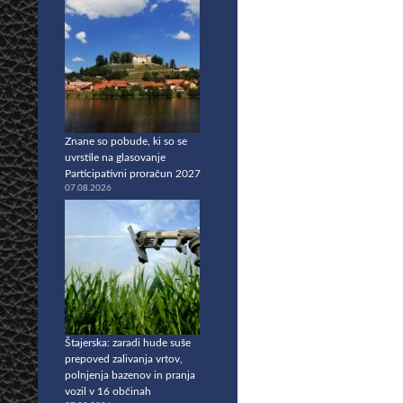
Znane so pobude, ki so se
uvrstile na glasovanje
Participativni proračun 2027
07.08.2026
Štajerska: zaradi hude suše
prepoved zalivanja vrtov,
polnjenja bazenov in pranja
vozil v 16 občinah