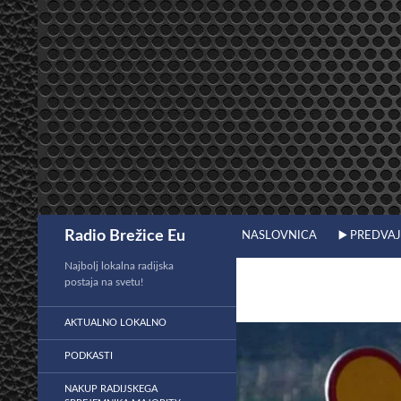
Preskoči
na
vsebino
Išči
Radio Brežice Eu
NASLOVNICA
▶️ PREDVA
Najbolj lokalna radijska
postaja na svetu!
AKTUALNO LOKALNO
PODKASTI
NAKUP RADIJSKEGA