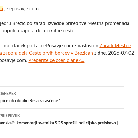
ka
je eposavje.com.
edru Brežic bo zaradi izvedbe prireditve Mestna promenada
 popolna zapora dela lokalne ceste.
elimo članek portala ePosavje.com z naslovom
Zaradi Mestne
zapora dela Ceste prvih borcev v Brežicah
z dne, 2026-07-02
eposavje.com.
Preberite celoten članek...
jenje
RISPEVEK
lopice ob ribniku Resa zaraščene?
evkih
 PRISPEVEK
samska?’: komentarji svetnika SDS sprožili policijsko preiskavo |