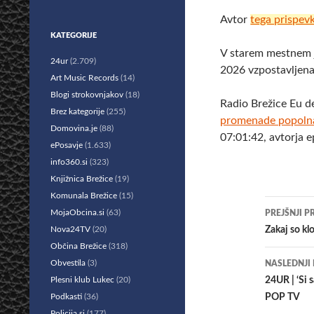
Avtor
tega prispev
KATEGORIJE
V starem mestnem j
24ur
(2.709)
2026 vzpostavljena
Art Music Records
(14)
Blogi strokovnjakov
(18)
Radio Brežice Eu d
Brez kategorije
(255)
promenade popolna 
Domovina.je
(88)
07:01:42, avtorja 
ePosavje
(1.633)
info360.si
(323)
Knjižnica Brežice
(19)
Komunala Brežice
(15)
Krmar
MojaObcina.si
(63)
PREJŠNJI P
po
Nova24TV
(20)
​Zakaj so k
Občina Brežice
(318)
prisp
Obvestila
(3)
NASLEDNJI
Plesni klub Lukec
(20)
24UR | ‘Si 
Podkasti
(36)
POP TV
Policija.si
(177)