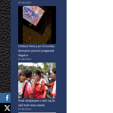
07.08.2026
[Video] Vinica pri Črnomlju:
domačini ponoči preganjali
ilegalce
07.08.2026
Pred streljanjem v šoli naj bi
ubil tudi stara starša
07.08.2026