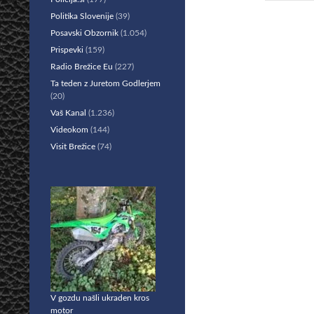
Politika Slovenije
(39)
Posavski Obzornik
(1.054)
Prispevki
(159)
Radio Brežice Eu
(227)
Ta teden z Juretom Godlerjem
(20)
Vaš Kanal
(1.236)
Videokom
(144)
Visit Brežice
(74)
V gozdu našli ukraden kros
motor