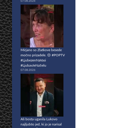
07.08.2026
Mirjano so Zlatkove besede
močno prizadele. 😔 #POPTV
#LjubezenNaVasi
#LjubavJeNaSelu
07.08.2026
Ali bosta uganila Lukovo
najljubšo jed, ki jo je narisal