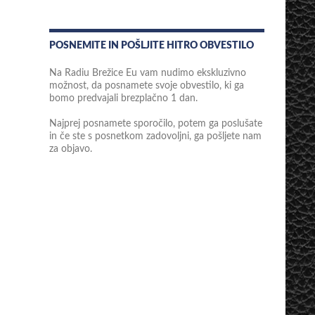
POSNEMITE IN POŠLJITE HITRO OBVESTILO
Na Radiu Brežice Eu vam nudimo ekskluzivno
možnost, da posnamete svoje obvestilo, ki ga
bomo predvajali brezplačno 1 dan.
Najprej posnamete sporočilo, potem ga poslušate
in če ste s posnetkom zadovoljni, ga pošljete nam
za objavo.