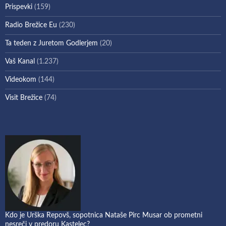
Prispevki
(159)
Radio Brežice Eu
(230)
Ta teden z Juretom Godlerjem
(20)
Vaš Kanal
(1.237)
Videokom
(144)
Visit Brežice
(74)
Kdo je Urška Repovš, sopotnica Nataše Pirc Musar ob prometni
nesreči v predoru Kastelec?