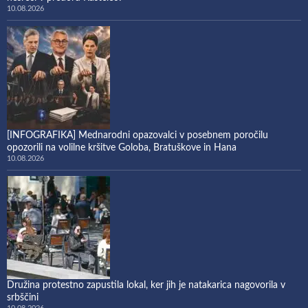
10.08.2026
[INFOGRAFIKA] Mednarodni opazovalci v posebnem poročilu
opozorili na volilne kršitve Goloba, Bratuškove in Hana
10.08.2026
Družina protestno zapustila lokal, ker jih je natakarica nagovorila v
srbščini