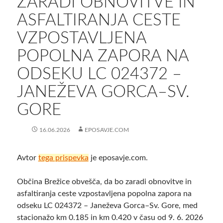
ZARADI OBNOVITVE IN
ASFALTIRANJA CESTE
VZPOSTAVLJENA
POPOLNA ZAPORA NA
ODSEKU LC 024372 –
JANEŽEVA GORCA–SV.
GORE
16.06.2026
EPOSAVJE.COM
Avtor
tega prispevka
je eposavje.com.
Občina Brežice obvešča, da bo zaradi obnovitve in
asfaltiranja ceste vzpostavljena popolna zapora na
odseku LC 024372 – Janeževa Gorca–Sv. Gore, med
stacionažo km 0.185 in km 0.420 v času od 9. 6. 2026