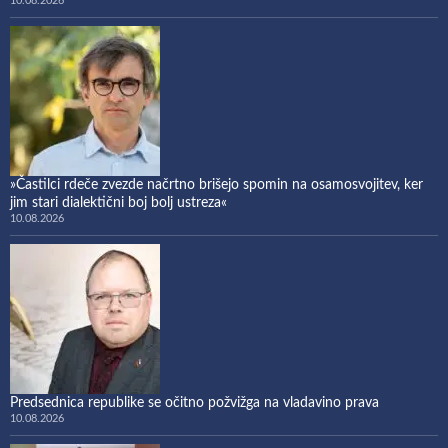
10.08.2026
»Častilci rdeče zvezde načrtno brišejo spomin na osamosvojitev, ker
jim stari dialektični boj bolj ustreza«
10.08.2026
Predsednica republike se očitno požvižga na vladavino prava
10.08.2026