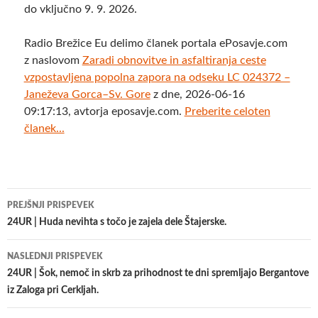
do vključno 9. 9. 2026.
Radio Brežice Eu delimo članek portala ePosavje.com
z naslovom
Zaradi obnovitve in asfaltiranja ceste
vzpostavljena popolna zapora na odseku LC 024372 –
Janeževa Gorca–Sv. Gore
z dne, 2026-06-16
09:17:13, avtorja eposavje.com.
Preberite celoten
članek...
Krmarjenje
PREJŠNJI PRISPEVEK
po
24UR | Huda nevihta s točo je zajela dele Štajerske.
prispevkih
NASLEDNJI PRISPEVEK
24UR | Šok, nemoč in skrb za prihodnost te dni spremljajo Bergantove
iz Zaloga pri Cerkljah.