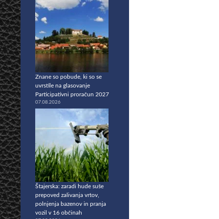
Znane so pobude, ki so se
uvrstile na glasovanje
Participativni proračun 2027
07.08.2026
Štajerska: zaradi hude suše
prepoved zalivanja vrtov,
polnjenja bazenov in pranja
vozil v 16 občinah