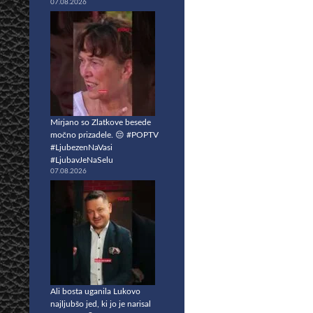
07.08.2026
Mirjano so Zlatkove besede
močno prizadele. 😔 #POPTV
#LjubezenNaVasi
#LjubavJeNaSelu
07.08.2026
Ali bosta uganila Lukovo
najljubšo jed, ki jo je narisal