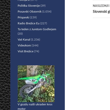
prisp
Politika Slovenije
(39)
NASLEDNJI
Posavski Obzornik
(1.054)
Slovenski g
Prispevki
(159)
Radio Brežice Eu
(227)
Ta teden z Juretom Godlerjem
(20)
Vaš Kanal
(1.236)
Videokom
(144)
Visit Brežice
(74)
V gozdu našli ukraden kros
motor