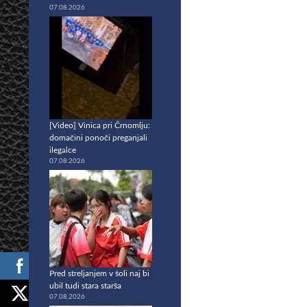
07.08.2026
[Video] Vinica pri Črnomlju:
domačini ponoči preganjali
ilegalce
07.08.2026
Pred streljanjem v šoli naj bi
ubil tudi stara starša
07.08.2026