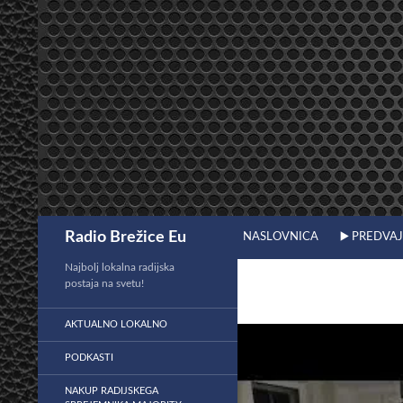
Preskoči
na
vsebino
Išči
Radio Brežice Eu
NASLOVNICA
▶️ PREDVA
Najbolj lokalna radijska
postaja na svetu!
AKTUALNO LOKALNO
PODKASTI
NAKUP RADIJSKEGA