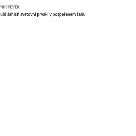
evkih
 PRISPEVEK
luhi šahisti svetovni prvaki v pospešenem šahu