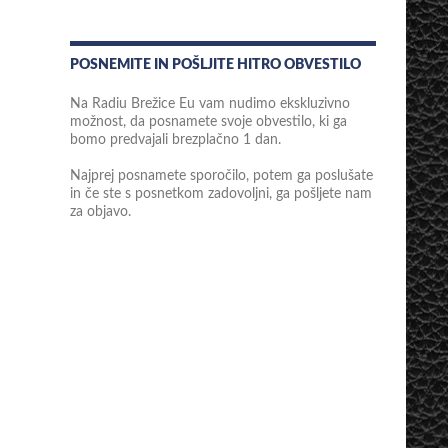
POSNEMITE IN POŠLJITE HITRO OBVESTILO
Na Radiu Brežice Eu vam nudimo ekskluzivno
možnost, da posnamete svoje obvestilo, ki ga
bomo predvajali brezplačno 1 dan.
Najprej posnamete sporočilo, potem ga poslušate
in če ste s posnetkom zadovoljni, ga pošljete nam
za objavo.