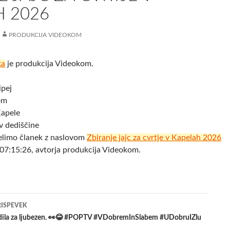
H 2026
PRODUKCIJA VIDEOKOM
ka
je produkcija Videokom.
ipej
om
Kapele
v dediščine
elimo članek z naslovom
Zbiranje jajc za cvrtje v Kapelah 2026
07:15:26, avtorja produkcija Videokom.
jenje
RISPEVEK
edila za ljubezen. 👀😂 #POPTV #VDobremInSlabem #UDobruIZlu