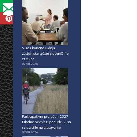
Vlada končno ukinja
zastonjske tečaje slovenščine
za tujce
07.08.2026
Participativni proračun 2027
Občine Sevnica: pobude, ki so
se uvrstile na glasovanje
07.08.2026