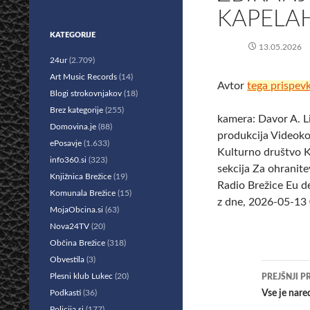
KAPELA
KATEGORIJE
13.05.2026
24ur
(2.709)
Art Music Records
(14)
Avtor
tega prispev
Blogi strokovnjakov
(18)
Brez kategorije
(255)
kamera: Davor A. L
Domovina.je
(88)
produkcija Videok
ePosavje
(1.633)
Kulturno društvo 
info360.si
(323)
sekcija Za ohranite
Knjižnica Brežice
(19)
Radio Brežice Eu d
Komunala Brežice
(15)
z dne, 2026-05-13 
MojaObcina.si
(63)
Nova24TV
(20)
Občina Brežice
(318)
Obvestila
(3)
Krmar
Plesni klub Lukec
(20)
PREJŠNJI P
po
Podkasti
(36)
Vse je nar
Policija.si
(177)