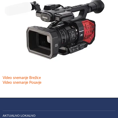
Video snemanje Brežice
Video snemanje Posavje
AKTUALNO LOKALNO