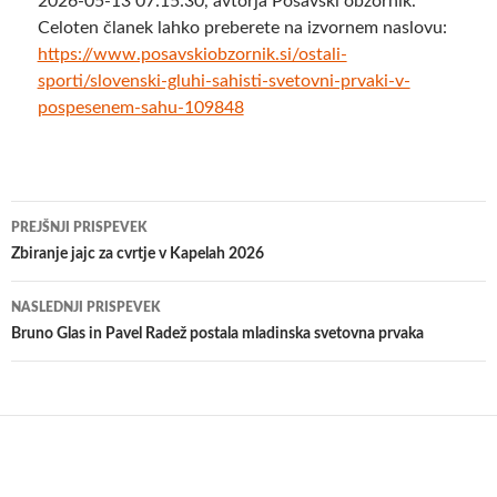
2026-05-13 07:15:30, avtorja Posavski obzornik.
Celoten članek lahko preberete na izvornem naslovu:
https://www.posavskiobzornik.si/ostali-
sporti/slovenski-gluhi-sahisti-svetovni-prvaki-v-
pospesenem-sahu-109848
Krmarjenje
PREJŠNJI PRISPEVEK
po
Zbiranje jajc za cvrtje v Kapelah 2026
prispevkih
NASLEDNJI PRISPEVEK
Bruno Glas in Pavel Radež postala mladinska svetovna prvaka