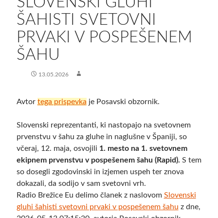
SLOVENSKI GLUHI
ŠAHISTI SVETOVNI
PRVAKI V POSPEŠENEM
ŠAHU
13.05.2026
Avtor
tega prispevka
je Posavski obzornik.
Slovenski reprezentanti, ki nastopajo na svetovnem
prvenstvu v šahu za gluhe in naglušne v Španiji, so
včeraj, 12. maja, osvojili
1. mesto na 1. svetovnem
ekipnem prvenstvu v pospešenem šahu (Rapid).
S tem
so dosegli zgodovinski in izjemen uspeh ter znova
dokazali, da sodijo v sam svetovni vrh.
Radio Brežice Eu delimo članek z naslovom
Slovenski
gluhi šahisti svetovni prvaki v pospešenem šahu
z dne,