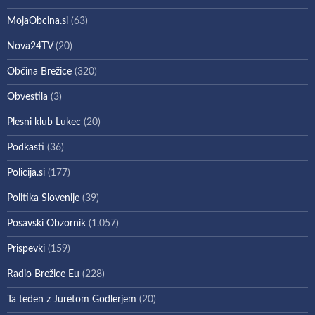
MojaObcina.si
(63)
Nova24TV
(20)
Občina Brežice
(320)
Obvestila
(3)
Plesni klub Lukec
(20)
Podkasti
(36)
Policija.si
(177)
Politika Slovenije
(39)
Posavski Obzornik
(1.057)
Prispevki
(159)
Radio Brežice Eu
(228)
Ta teden z Juretom Godlerjem
(20)