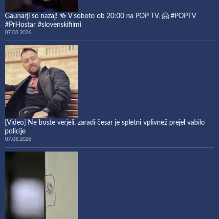
Gaunarji so nazaj! 🍻 V soboto ob 20:00 na POP TV. 🤗 #POPTV
#PrHostar #slovenskifilmi
07.08.2026
[Video] Ne boste verjeli, zaradi česar je spletni vplivnež prejel vabilo
policije
07.08.2026