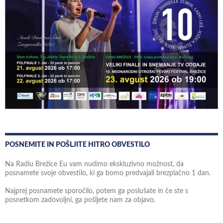
POSNEMITE IN POŠLJITE HITRO OBVESTILO
Na Radiu Brežice Eu vam nudimo ekskluzivno možnost, da
posnamete svoje obvestilo, ki ga bomo predvajali brezplačno 1 dan.
Najprej posnamete sporočilo, potem ga poslušate in če ste s
posnetkom zadovoljni, ga pošljete nam za objavo.