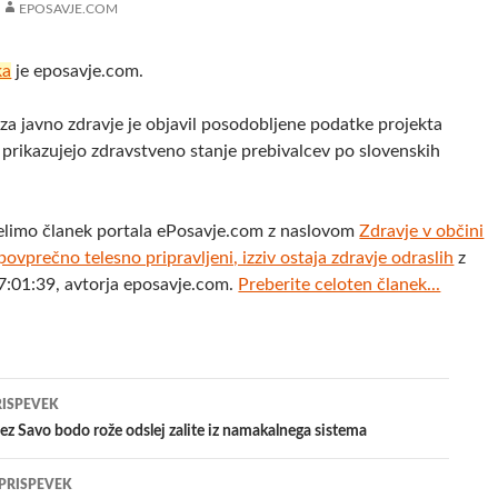
EPOSAVJE.COM
ka
je eposavje.com.
 za javno zdravje je objavil posodobljene podatke projekta
i prikazujejo zdravstveno stanje prebivalcev po slovenskih
elimo članek portala ePosavje.com z naslovom
Zdravje v občini
povprečno telesno pripravljeni, izziv ostaja zdravje odraslih
z
:01:39, avtorja eposavje.com.
Preberite celoten članek...
jenje
RISPEVEK
z Savo bodo rože odslej zalite iz namakalnega sistema
evkih
 PRISPEVEK