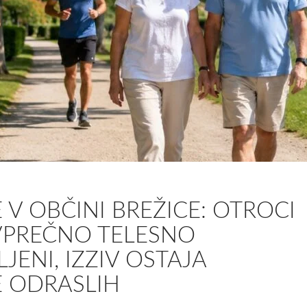
 V OBČINI BREŽICE: OTROCI
PREČNO TELESNO
LJENI, IZZIV OSTAJA
E ODRASLIH