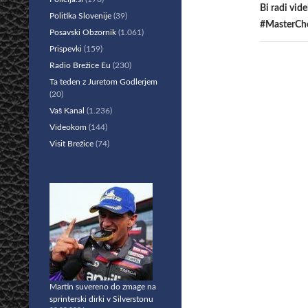
Bi radi vid
Politika Slovenije
(39)
#MasterChe
Posavski Obzornik
(1.061)
Prispevki
(159)
Radio Brežice Eu
(230)
Ta teden z Juretom Godlerjem
(20)
Vaš Kanal
(1.236)
Videokom
(144)
Visit Brežice
(74)
Martin suvereno do zmage na
sprinterski dirki v Silverstonu