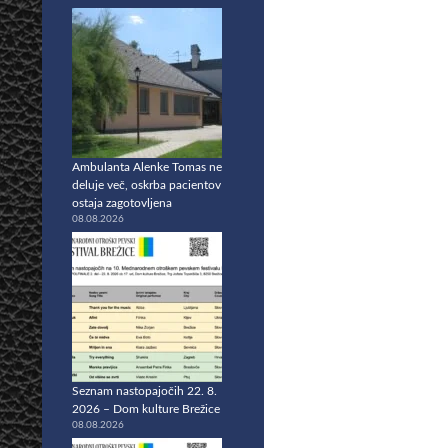
Ambulanta Alenke Tomas ne
deluje več, oskrba pacientov
ostaja zagotovljena
08.08.2026
Seznam nastopajočih 22. 8.
2026 – Dom kulture Brežice
08.08.2026