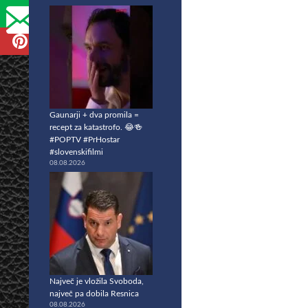
Gaunarji + dva promila =
recept za katastrofo. 😂🍻
#POPTV #PrHostar
#slovenskifilmi
08.08.2026
Največ je vložila Svoboda,
največ pa dobila Resnica
08.08.2026