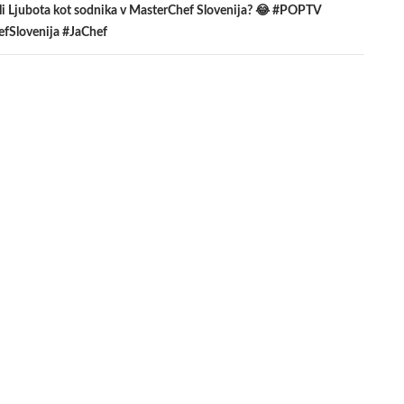
eli Ljubota kot sodnika v MasterChef Slovenija? 😂 #POPTV
fSlovenija #JaChef