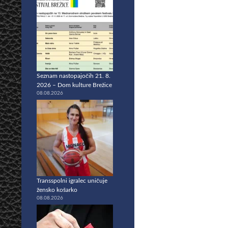
Seznam nastopajočih 21. 8.
2026 – Dom kulture Brežice
08.08.2026
Transspolni igralec uničuje
žensko košarko
08.08.2026