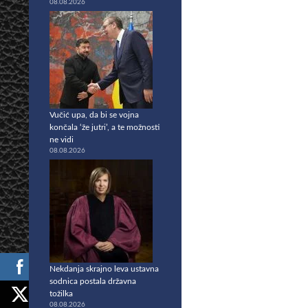
08.08.2026
Vučić upa, da bi se vojna
končala ‘že jutri’, a te možnosti
ne vidi
08.08.2026
Nekdanja skrajno leva ustavna
sodnica postala državna
tožilka
08.08.2026