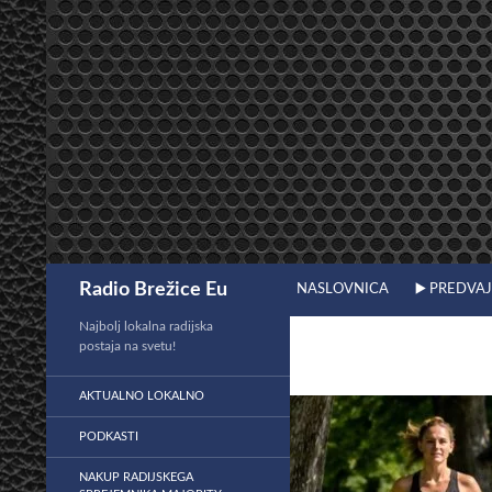
Preskoči
na
vsebino
Išči
Radio Brežice Eu
NASLOVNICA
▶️ PREDVA
Najbolj lokalna radijska
postaja na svetu!
AKTUALNO LOKALNO
PODKASTI
NAKUP RADIJSKEGA