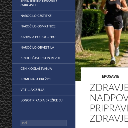
SPREJEMNIKA MAJORITY
OAKCASTLE
NAROČILO ČESTITKE
NAROČILO OSMRTNICE
ZAHVALA PO POGREBU
NAROČILO OBVESTILA
KINDLE ČASOPISI IN REVIJE
CENIK OGLAŠEVANJA
EPOSAVJE
KOMUNALA BREŽICE
ZDRAVJE
VRTILJAK ŽELJA
NADPOV
LOGOTIP RADIA BREŽICE EU
PRIPRAV
ZDRAVJ
Išči: