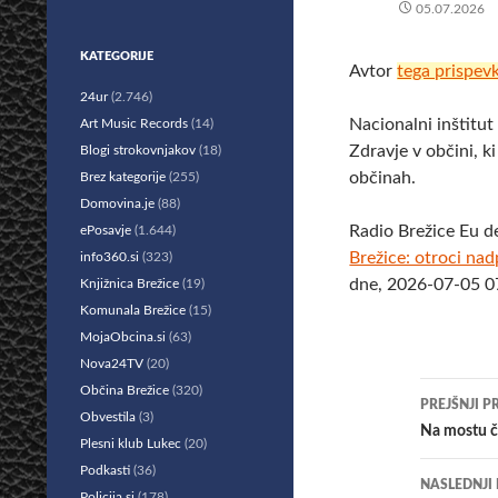
05.07.2026
KATEGORIJE
Avtor
tega prispev
24ur
(2.746)
Nacionalni inštitut
Art Music Records
(14)
Zdravje v občini, k
Blogi strokovnjakov
(18)
občinah.
Brez kategorije
(255)
Domovina.je
(88)
Radio Brežice Eu d
ePosavje
(1.644)
Brežice: otroci nad
info360.si
(323)
dne, 2026-07-05 07
Knjižnica Brežice
(19)
Komunala Brežice
(15)
MojaObcina.si
(63)
Nova24TV
(20)
Krmar
Občina Brežice
(320)
PREJŠNJI P
Obvestila
(3)
po
Na mostu če
Plesni klub Lukec
(20)
prisp
Podkasti
(36)
NASLEDNJI
Policija.si
(178)