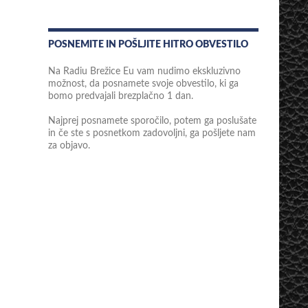
POSNEMITE IN POŠLJITE HITRO OBVESTILO
Na Radiu Brežice Eu vam nudimo ekskluzivno
možnost, da posnamete svoje obvestilo, ki ga
bomo predvajali brezplačno 1 dan.
Najprej posnamete sporočilo, potem ga poslušate
in če ste s posnetkom zadovoljni, ga pošljete nam
za objavo.