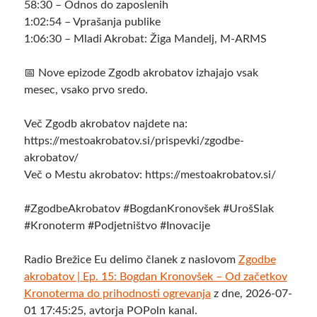
58:30 – Odnos do zaposlenih
1:02:54 – Vprašanja publike
1:06:30 – Mladi Akrobat: Žiga Mandelj, M-ARMS
📅 Nove epizode Zgodb akrobatov izhajajo vsak
mesec, vsako prvo sredo.
Več Zgodb akrobatov najdete na:
https://mestoakrobatov.si/prispevki/zgodbe-
akrobatov/
Več o Mestu akrobatov: https://mestoakrobatov.si/
#ZgodbeAkrobatov #BogdanKronovšek #UrošSlak
#Kronoterm #Podjetništvo #Inovacije
Radio Brežice Eu delimo članek z naslovom
Zgodbe
akrobatov | Ep. 15: Bogdan Kronovšek – Od začetkov
Kronoterma do prihodnosti ogrevanja
z dne, 2026-07-
01 17:45:25, avtorja POPoln kanal.