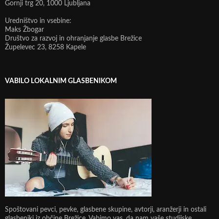
Gornji trg 20, 1000 Ljubljana
Uredništvo in vsebine:
Maks Žbogar
Društvo za razvoj in ohranjanje glasbe Brežice
Župelevec 23, 8258 Kapele
VABILO LOKALNIM GLASBENIKOM
Spoštovani pevci, pevke, glasbene skupine, avtorji, aranžerji in ostali
glasbeniki iz občine Brežice. Vabimo vas, da nam vaše studijske