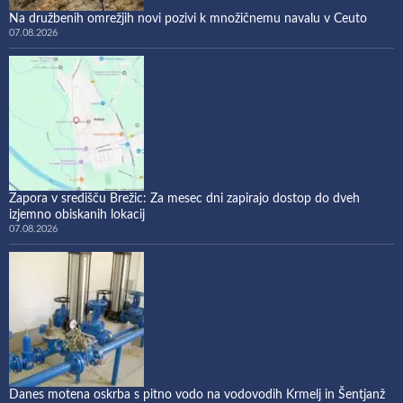
Na družbenih omrežjih novi pozivi k množičnemu navalu v Ceuto
07.08.2026
Zapora v središču Brežic: Za mesec dni zapirajo dostop do dveh
izjemno obiskanih lokacij
07.08.2026
Danes motena oskrba s pitno vodo na vodovodih Krmelj in Šentjanž