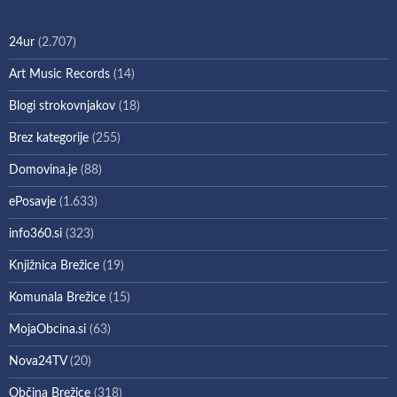
24ur
(2.707)
Art Music Records
(14)
Blogi strokovnjakov
(18)
Brez kategorije
(255)
Domovina.je
(88)
ePosavje
(1.633)
info360.si
(323)
Knjižnica Brežice
(19)
Komunala Brežice
(15)
MojaObcina.si
(63)
Nova24TV
(20)
Občina Brežice
(318)