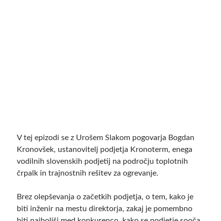
V tej epizodi se z Urošem Slakom pogovarja Bogdan
Kronovšek, ustanovitelj podjetja Kronoterm, enega
vodilnih slovenskih podjetij na področju toplotnih
črpalk in trajnostnih rešitev za ogrevanje.
Brez olepševanja o začetkih podjetja, o tem, kako je
biti inženir na mestu direktorja, zakaj je pomembno
biti najboljši med konkurenco, kako se podjetje sooča