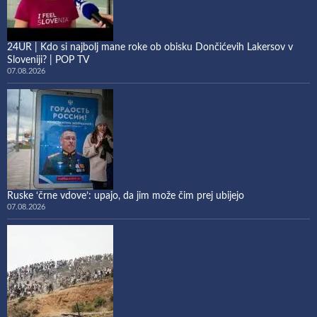
24UR | Kdo si najbolj mane roke ob obisku Dončićevih Lakersov v
Sloveniji? | POP TV
07.08.2026
Ruske ‘črne vdove’: upajo, da jim može čim prej ubijejo
07.08.2026