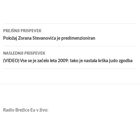
Krmarjenje
PREJŠNJI PRISPEVEK
po
Položaj Zorana Stevanovića je predimenzioniran
prispevkih
NASLEDNJI PRISPEVEK
(VIDEO) Vse se je začelo leta 2009: tako je nastala krška judo zgodba
Radio Brežice Eu v živo: