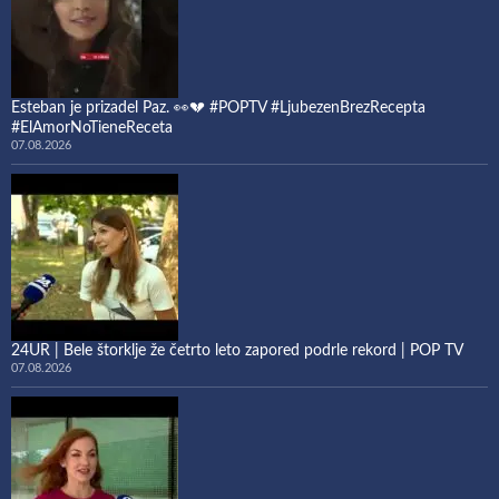
Esteban je prizadel Paz. 👀💔 #POPTV #LjubezenBrezRecepta
#ElAmorNoTieneReceta
07.08.2026
24UR | Bele štorklje že četrto leto zapored podrle rekord | POP TV
07.08.2026