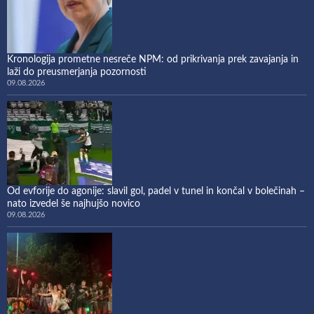
Kronologija prometne nesreče NPM: od prikrivanja prek zavajanja in
laži do preusmerjanja pozornosti
09.08.2026
Od evforije do agonije: slavil gol, padel v tunel in končal v bolečinah –
nato izvedel še najhujšo novico
09.08.2026