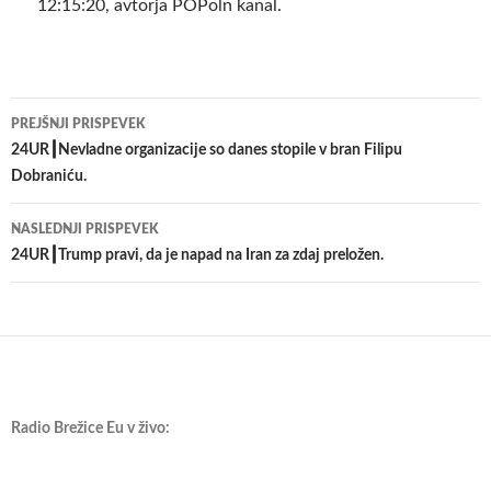
12:15:20, avtorja POPoln kanal.
Krmarjenje
PREJŠNJI PRISPEVEK
po
24UR┃Nevladne organizacije so danes stopile v bran Filipu
Dobraniću.
prispevkih
NASLEDNJI PRISPEVEK
24UR┃Trump pravi, da je napad na Iran za zdaj preložen.
Radio Brežice Eu v živo: