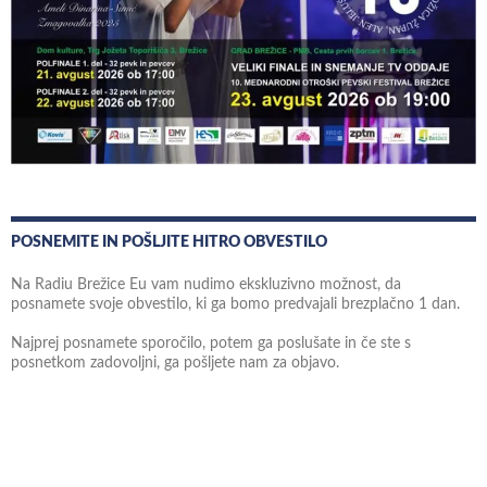
POSNEMITE IN POŠLJITE HITRO OBVESTILO
Na Radiu Brežice Eu vam nudimo ekskluzivno možnost, da
posnamete svoje obvestilo, ki ga bomo predvajali brezplačno 1 dan.
Najprej posnamete sporočilo, potem ga poslušate in če ste s
posnetkom zadovoljni, ga pošljete nam za objavo.