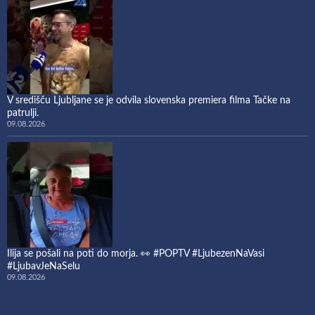
V središču Ljubljane se je odvila slovenska premiera filma Tačke na
patrulji.
09.08.2026
Ilija se pošali na poti do morja. 👀 #POPTV #LjubezenNaVasi
#LjubavJeNaSelu
09.08.2026