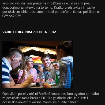
Prosimo vas, da nam pišete na info@brezice.eu in se čim prej
dogovorimo za intervju na to temo. Kratko predstavitev in vabilo
poslušalcem lahko posnamemo tudi po telefonu, če nas pokličete na
069 669 069.
VABILO LOKALNIM PODJETNIKOM
Opravljate posel v občini Brežice? Imate posebno ugodno ponudbo
za poslušalce radia Brežice Eu? Ste gostinski lokal in bi želeli
poslušalce obvestiti kakšne malice jim nudite danes?