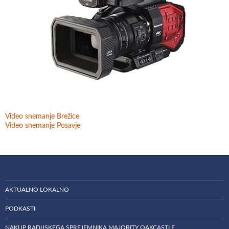
Video snemanje Brežice
Video snemanje Posavje
AKTUALNO LOKALNO
PODKASTI
NAKUP RADIJSKEGA SPREJEMNIKA MAJORITY OAKCASTLE