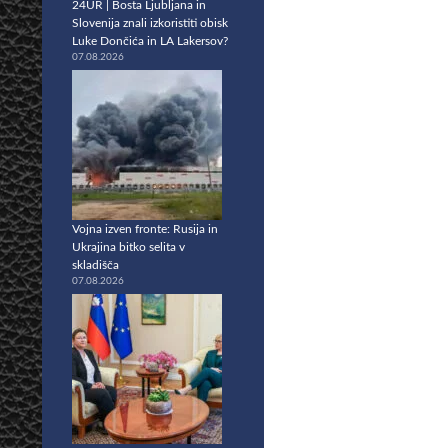
24UR | Bosta Ljubljana in
Slovenija znali izkoristiti obisk
Luke Dončića in LA Lakersov?
07.08.2026
Vojna izven fronte: Rusija in
Ukrajina bitko selita v
skladišča
07.08.2026