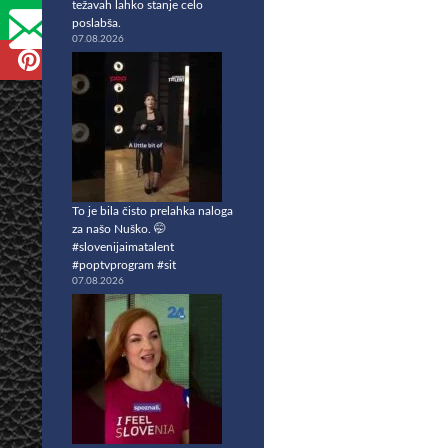
težavah lahko stanje celo
poslabša.
07.08.2026
To je bila čisto prelahka naloga
za našo Nuško. 🤭
#slovenijaimatalent
#poptvprogram #sit
07.08.2026