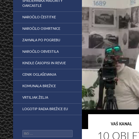
SPREJEMNIKA MAJORITY
OAKCASTLE
NAROČILO ČESTITKE
NAROČILO OSMRTNICE
ZAHVALA PO POGREBU
NAROČILO OBVESTILA
KINDLE ČASOPISI IN REVIJE
CENIK OGLAŠEVANJA
KOMUNALA BREŽICE
VRTILJAK ŽELJA
LOGOTIP RADIA BREŽICE EU
VAŠ KANAL
Išči:
10 OBL