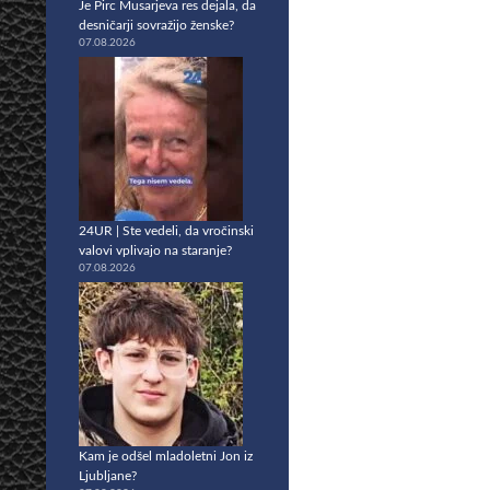
Je Pirc Musarjeva res dejala, da
desničarji sovražijo ženske?
07.08.2026
24UR | Ste vedeli, da vročinski
valovi vplivajo na staranje?
07.08.2026
Kam je odšel mladoletni Jon iz
Ljubljane?