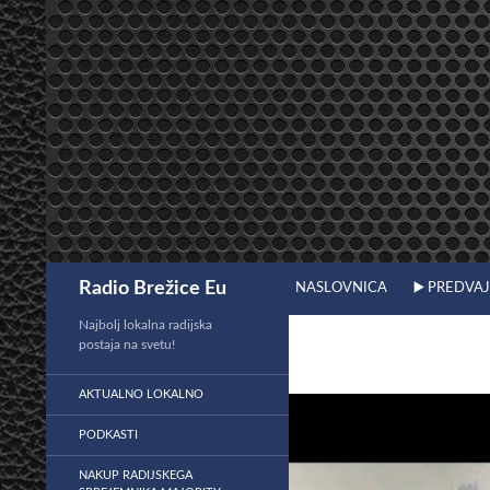
Preskoči
na
vsebino
Išči
Radio Brežice Eu
NASLOVNICA
▶️ PREDVA
Najbolj lokalna radijska
postaja na svetu!
AKTUALNO LOKALNO
PODKASTI
NAKUP RADIJSKEGA