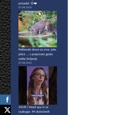
prizadel. 😔❤️
07.08.2026
Peklenski dnevi za srne, ježe,
ptice …: s preprosto gesto
rešite življenje
07.08.2026
24UR | Head spa ni za
vsakogar. Pri določenih