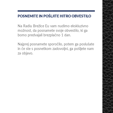
POSNEMITE IN POŠLJITE HITRO OBVESTILO
Na Radiu Brežice Eu vam nudimo ekskluzivno
možnost, da posnamete svoje obvestilo, ki ga
bomo predvajali brezplačno 1 dan.
Najprej posnamete sporočilo, potem ga poslušate
in če ste s posnetkom zadovoljni, ga pošljete nam
za objavo.