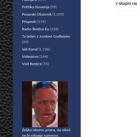
v skupni ra
Politika Slovenije
(39)
Posavski Obzornik
(1.059)
Prispevki
(159)
Radio Brežice Eu
(228)
Ta teden z Juretom Godlerjem
(20)
Vaš Kanal
(1.236)
Videokom
(144)
Visit Brežice
(74)
Željko iskreno prizna, da nikoli
ne bi nikogar namerno