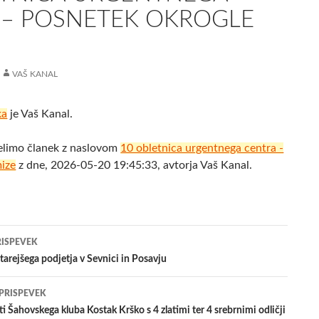
 – POSNETEK OKROGLE
VAŠ KANAL
ka
je Vaš Kanal.
elimo članek z naslovom
10 obletnica urgentnega centra -
mize
z dne, 2026-05-20 19:45:33, avtorja Vaš Kanal.
jenje
RISPEVEK
starejšega podjetja v Sevnici in Posavju
evkih
 PRISPEVEK
ti Šahovskega kluba Kostak Krško s 4 zlatimi ter 4 srebrnimi odličji