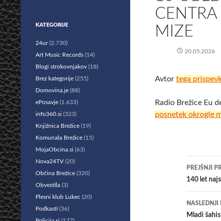
CENTRA
KATEGORIJE
MIZE
24ur
(2.730)
20.05.2026
Art Music Records
(14)
Blogi strokovnjakov
(18)
Avtor
tega prispev
Brez kategorije
(255)
Domovina.je
(88)
Radio Brežice Eu d
ePosavje
(1.633)
posnetek okrogle 
info360.si
(323)
Knjižnica Brežice
(19)
Komunala Brežice
(15)
MojaObcina.si
(63)
Krmar
Nova24TV
(20)
PREJŠNJI P
Občina Brežice
(320)
po
140 let naj
Obvestila
(3)
prisp
Plesni klub Lukec
(20)
NASLEDNJI
Podkasti
(36)
Mladi šahis
Policija.si
(177)