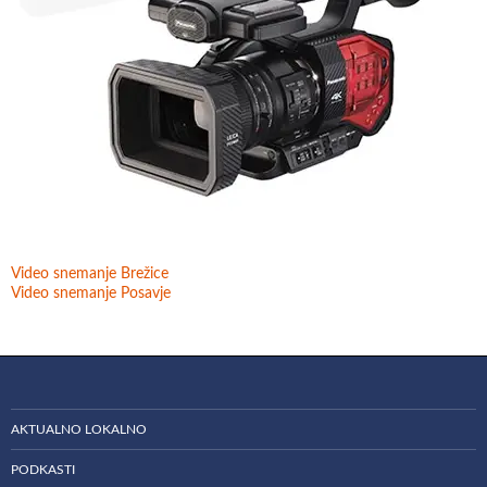
Video snemanje Brežice
Video snemanje Posavje
AKTUALNO LOKALNO
PODKASTI