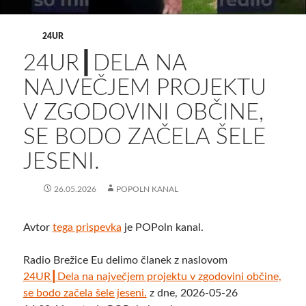
24UR
24UR┃DELA NA
NAJVEČJEM PROJEKTU
V ZGODOVINI OBČINE,
SE BODO ZAČELA ŠELE
JESENI.
26.05.2026
POPOLN KANAL
Avtor
tega prispevka
je POPoln kanal.
Radio Brežice Eu delimo članek z naslovom
24UR┃Dela na največjem projektu v zgodovini občine,
se bodo začela šele jeseni.
z dne, 2026-05-26