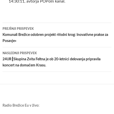
14:30:11, avtorja POPoln kanal.
Krmarjenje
PREJŠNJI PRISPEVEK
po
Komunali Brežice odobren projekt »Vodni krog: Inovativne prakse za
Posavje«
prispevkih
NASLEDNJI PRISPEVEK
24UR┃Skupina Zvita Feltna je ob 20-letnici delovanja pripravila
koncert na domačem Krasu.
Radio Brežice Eu v živo: