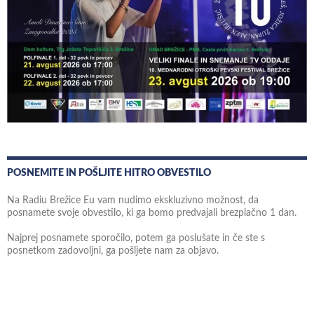
POSNEMITE IN POŠLJITE HITRO OBVESTILO
Na Radiu Brežice Eu vam nudimo ekskluzivno možnost, da
posnamete svoje obvestilo, ki ga bomo predvajali brezplačno 1 dan.
Najprej posnamete sporočilo, potem ga poslušate in če ste s
posnetkom zadovoljni, ga pošljete nam za objavo.