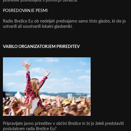
posnetke posredujete s pomočjo obrazca:
POSREDOVANJE PESMI
Radio Brežice Eu ob nedeljah predvajamo samo tisto glasbo, ki ste jo
ustvarili ali soustvarili lokalni glasbeniki.
VABILO ORGANIZATORJEM PRIREDITEV
Pripravljate javno prireditev v občini Brežice in bi jo želeli predstaviti
poslušalcem radia Brežice Eu?