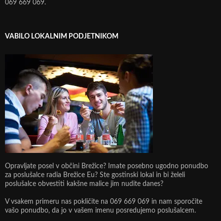
069 669 069.
VABILO LOKALNIM PODJETNIKOM
Opravljate posel v občini Brežice? Imate posebno ugodno ponudbo
za poslušalce radia Brežice Eu? Ste gostinski lokal in bi želeli
poslušalce obvestiti kakšne malice jim nudite danes?
V vsakem primeru nas pokličite na 069 669 069 in nam sporočite
vašo ponudbo, da jo v vašem imenu posredujemo poslušalcem.