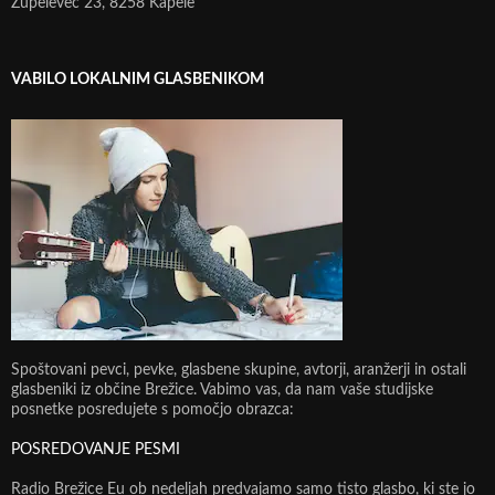
Župelevec 23, 8258 Kapele
VABILO LOKALNIM GLASBENIKOM
Spoštovani pevci, pevke, glasbene skupine, avtorji, aranžerji in ostali
glasbeniki iz občine Brežice. Vabimo vas, da nam vaše studijske
posnetke posredujete s pomočjo obrazca:
POSREDOVANJE PESMI
Radio Brežice Eu ob nedeljah predvajamo samo tisto glasbo, ki ste jo