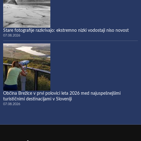
Stare fotografije razkrivajo: ekstremno nizki vodostaji niso novost
07.08.2026
Občina Brežice v prvi polovici leta 2026 med najuspešnejšimi
turističnimi destinacijami v Sloveniji
07.08.2026