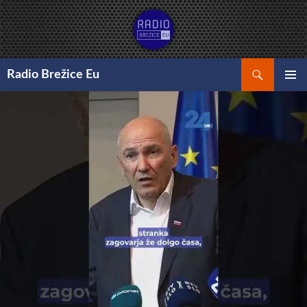
Preskoči
na
vsebino
Išči
Radio Brežice Eu
GLAVNI
MENI