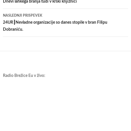
po
Dnevi lahkega branja tudi v krški knjižnici
prispevkih
NASLEDNJI PRISPEVEK
24UR┃Nevladne organizacije so danes stopile v bran Filipu
Dobraniću.
Radio Brežice Eu v živo: