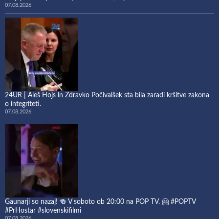
07.08.2026
24UR | Aleš Hojs in Zdravko Počivalšek sta bila zaradi kršitve zakona
o integriteti.
07.08.2026
Gaunarji so nazaj! 🍻 V soboto ob 20:00 na POP TV. 🤗 #POPTV
#PrHostar #slovenskifilmi
07.08.2026