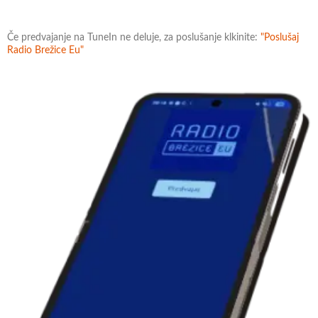
Če predvajanje na TuneIn ne deluje, za poslušanje klkinite:
"Poslušaj
Radio Brežice Eu"