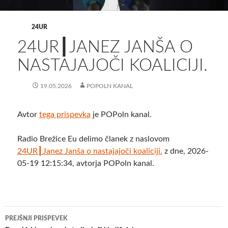
24UR
24UR┃JANEZ JANŠA O
NASTAJAJOČI KOALICIJI.
19.05.2026
POPOLN KANAL
Avtor
tega prispevka
je POPoln kanal.
Radio Brežice Eu delimo članek z naslovom
24UR┃Janez Janša o nastajajoči koaliciji.
z dne, 2026-
05-19 12:15:34, avtorja POPoln kanal.
Krmarjenje
PREJŠNJI PRISPEVEK