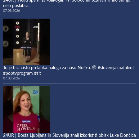
24UR | Head spa ni za vsakogar. Pri določenih težavah lahko stanje
celo poslabša.
07.08.2026
To je bila čisto prelahka naloga za našo Nuško. 🤭 #slovenijaimatalent
#poptvprogram #sit
07.08.2026
24UR | Bosta Ljubljana in Slovenija znali izkoristiti obisk Luke Dončića