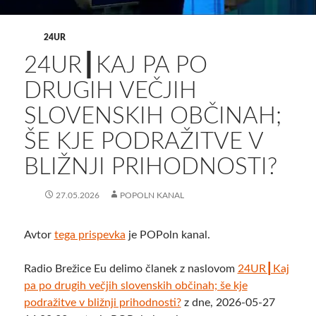
24UR
24UR┃KAJ PA PO
DRUGIH VEČJIH
SLOVENSKIH OBČINAH;
ŠE KJE PODRAŽITVE V
BLIŽNJI PRIHODNOSTI?
27.05.2026
POPOLN KANAL
Avtor
tega prispevka
je POPoln kanal.
Radio Brežice Eu delimo članek z naslovom
24UR┃Kaj
pa po drugih večjih slovenskih občinah; še kje
podražitve v bližnji prihodnosti?
z dne, 2026-05-27