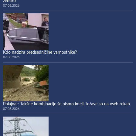
žensko
07.08.2026
Kdo nadzira predsedničine varnostnike?
07.08.2026
Polajnar: Takšne kombinacije še nismo imeli, težave so na vseh rekah
07.08.2026