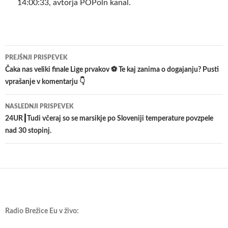
14:00:33, avtorja POPoln kanal.
Krmarjenje
PREJŠNJI PRISPEVEK
po
Čaka nas veliki finale Lige prvakov ⚽ Te kaj zanima o dogajanju? Pusti
vprašanje v komentarju 👇
prispevkih
NASLEDNJI PRISPEVEK
24UR┃Tudi včeraj so se marsikje po Sloveniji temperature povzpele
nad 30 stopinj.
Radio Brežice Eu v živo: