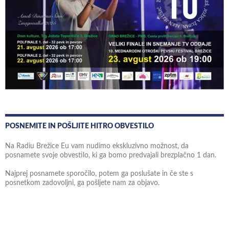
POSNEMITE IN POŠLJITE HITRO OBVESTILO
Na Radiu Brežice Eu vam nudimo ekskluzivno možnost, da
posnamete svoje obvestilo, ki ga bomo predvajali brezplačno 1 dan.
Najprej posnamete sporočilo, potem ga poslušate in če ste s
posnetkom zadovoljni, ga pošljete nam za objavo.