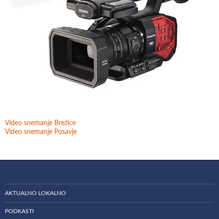
Video snemanje Brežice
Video snemanje Posavje
AKTUALNO LOKALNO
PODKASTI